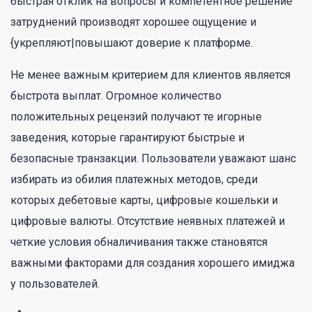
быстрая отклик на вопросы и компетентное решение
затруднений производят хорошее ощущение и
{укрепляют|повышают доверие к платформе.
Не менее важным критерием для клиентов является
быстрота выплат. Огромное количество
положительных рецензий получают те игорные
заведения, которые гарантируют быстрые и
безопасные транзакции. Пользователи уважают шанс
избирать из обилия платежных методов, среди
которых дебетовые карты, цифровые кошельки и
цифровые валюты. Отсутствие неявных платежей и
четкие условия обналичивания также становятся
важными факторами для создания хорошего имиджа
у пользователей.