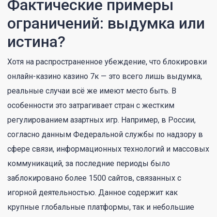
Фактические примеры
ограничений: выдумка или
истина?
Хотя на распространенное убеждение, что блокировки
онлайн-казино казино 7к — это всего лишь выдумка,
реальные случаи всё же имеют место быть. В
особенности это затрагивает стран с жестким
регулированием азартных игр. Например, в России,
согласно данным Федеральной службы по надзору в
сфере связи, информационных технологий и массовых
коммуникаций, за последние периоды было
заблокировано более 1500 сайтов, связанных с
игорной деятельностью. Данное содержит как
крупные глобальные платформы, так и небольшие