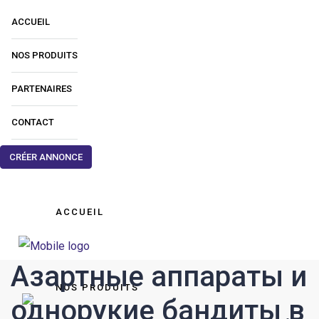
ACCUEIL
NOS PRODUITS
PARTENAIRES
CONTACT
CRÉER ANNONCE
ACCUEIL
Азартные аппараты и
NOS PRODUITS
однорукие бандиты в