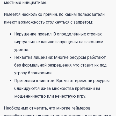
местные инициативы.
Имеется несколько причин, по каким пользователи
имеют возможность столкнуться с запретом:
Нарушение правил: В определённых странах
виртуальные казино запрещены на законном
уровне.
Нехватка лицензии: Многие ресурсы работают
без формальной разрешения, что ставит их под
угрозу блокировки.
Претензии клиентов: Время от времени ресурсы
блокируются из-за множества претензий на
мошенничество или нечестную игру.
Необходимо отметить, что многие геймеров
разрабатывают альтернативные методы для доступа к