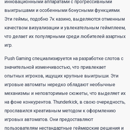
инновационными аппаратами с прогрессивными
выигрышами и особенными бонусными функциями.
Эти геймы, подобно 7к казино, выделяются отменным
качеством визуализации и увлекательным геймплеем,
что делает их популярными среди любителей азартных
игр.
Push Gaming специализируется на разработке слотов с
значительной изменчивостью, что привлекает
опытных игроков, ищущих крупные выигрыши. Эти
игровые автоматы нередко обладают необычные
механизмы и неповторимые сюжеты, что выделяет их
на фоне конкурентов. Thunderkick, в свою очередность,
прославился креативным методом к оформлению
игровых автоматов. Они предоставляют
пользователям нестандартные геймерские решения и