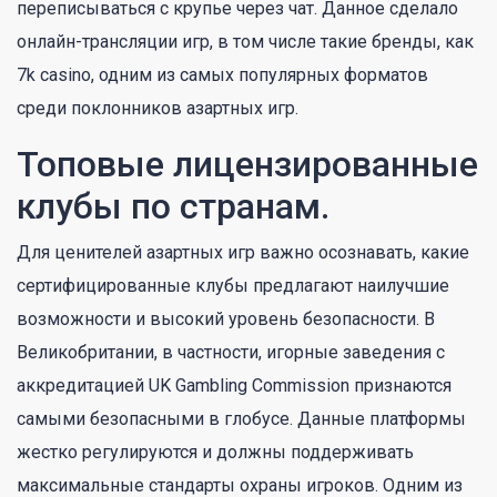
переписываться с крупье через чат. Данное сделало
онлайн-трансляции игр, в том числе такие бренды, как
7k casino, одним из самых популярных форматов
среди поклонников азартных игр.
Топовые лицензированные
клубы по странам.
Для ценителей азартных игр важно осознавать, какие
сертифицированные клубы предлагают наилучшие
возможности и высокий уровень безопасности. В
Великобритании, в частности, игорные заведения с
аккредитацией UK Gambling Commission признаются
самыми безопасными в глобусе. Данные платформы
жестко регулируются и должны поддерживать
максимальные стандарты охраны игроков. Одним из