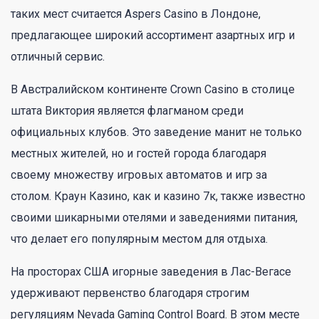
таких мест считается Aspers Casino в Лондоне,
предлагающее широкий ассортимент азартных игр и
отличный сервис.
В Австралийском континенте Crown Casino в столице
штата Виктория является флагманом среди
официальных клубов. Это заведение манит не только
местных жителей, но и гостей города благодаря
своему множеству игровых автоматов и игр за
столом. Краун Казино, как и казино 7к, также известно
своими шикарными отелями и заведениями питания,
что делает его популярным местом для отдыха.
На просторах США игорные заведения в Лас-Вегасе
удерживают первенство благодаря строгим
регуляциям Nevada Gaming Control Board. В этом месте