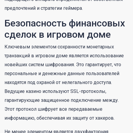
предпочтений и стратегии геймера.
Безопасность финансовых
сделок в игровом доме
Ключевым элементом сохранности монетарных
транзакций в игровом доме является использование
новейших систем шифрования. Это гарантирует, что
персональные и денежные данные пользователей
находятся под охраной от нелегального доступа.
Ведущие казино используют SSL-протоколы,
гарантирующие защищенное подключение между.
Этот протокол шифрует все передаваемые
информацию, обеспечивая их защиту от хакеров.
Не менее элементом является двухфакторная