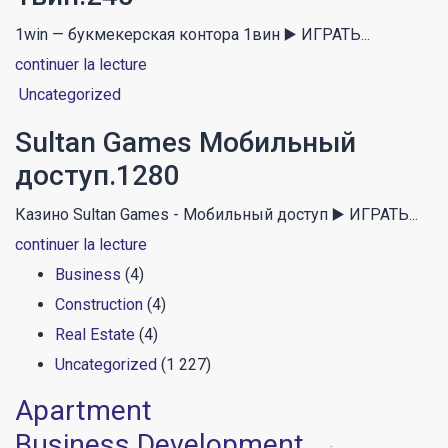
1win — букмекерская контора 1вин ▶️ ИГРАТЬ...
continuer la lecture
Uncategorized
Sultan Games Мобильный
доступ.1280
Казино Sultan Games - Мобильный доступ ▶️ ИГРАТЬ...
continuer la lecture
Business
(4)
Construction
(4)
Real Estate
(4)
Uncategorized
(1 227)
Apartment
Business Development