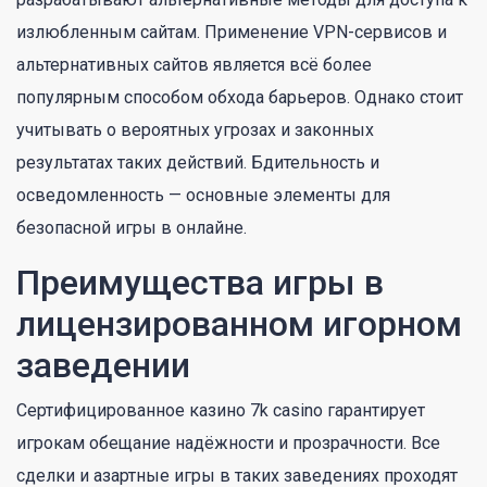
излюбленным сайтам. Применение VPN-сервисов и
альтернативных сайтов является всё более
популярным способом обхода барьеров. Однако стоит
учитывать о вероятных угрозах и законных
результатах таких действий. Бдительность и
осведомленность — основные элементы для
безопасной игры в онлайне.
Преимущества игры в
лицензированном игорном
заведении
Сертифицированное казино 7k casino гарантирует
игрокам обещание надёжности и прозрачности. Все
сделки и азартные игры в таких заведениях проходят