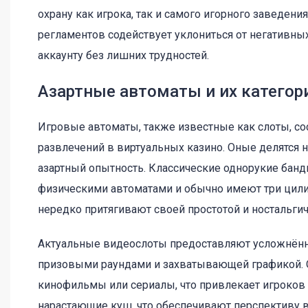
охрану как игрока, так и самого игорного заведени
регламентов содействует уклониться от негативны
аккаунту без лишних трудностей.
Азартные автоматы и их категор
Игровые автоматы, также известные как слоты, со
развлечений в виртуальных казино. Оные делятся н
азартный опытность. Классические однорукие бан
физическими автоматами и обычно имеют три цили
нередко притягивают своей простотой и ностальгич
Актуальные видеослоты предоставляют усложнённ
призовыми раундами и захватывающей графикой. Он
кинофильмы или сериалы, что привлекает игроков 
нарастающие куш, что обеспечивают перспективу 