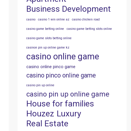
Business Development
casino
casino 1 win online az
casino chicken road
casino game betting online
casino game betting slots online
casino game slots betting online
casinon pin up online game kz
casino online game
casino online pinco game
casino pinco online game
casino pin up online
casino pin up online game
House for families
Houzez
Luxury
Real Estate