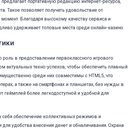
 предлагает портативную редакцию интернет-ресурса,
тв. Такое позволяет получать удовольствие от
момент. Благодаря высокому качеству сервиса и
дливо удерживает топовые места среди онлайн-казино.
тики
 роль в предоставлении первоклассного игрового
ом актуальных техно-успехов, чтобы обеспечить плавный
еимущественно среди них совместимы с HTML5, что
ерах, а также на смартфонах и планшетах, без нужды в
т геймплей более легкодоступной и удобной для
в себя обеспечение коллективных режимов и
для удобства внесения денег и обналичивания. Охрана