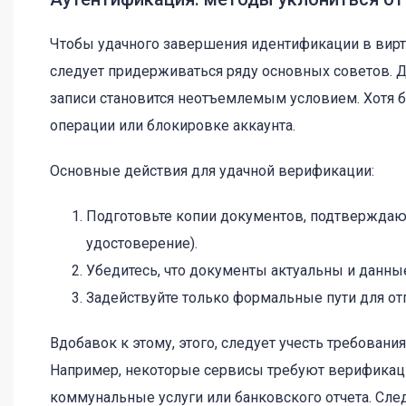
Чтобы удачного завершения идентификации в вирт
следует придерживаться ряду основных советов. Д
записи становится неотъемлемым условием. Хотя 
операции или блокировке аккаунта.
Основные действия для удачной верификации:
Подготовьте копии документов, подтверждающ
удостоверение).
Убедитесь, что документы актуальны и данные
Задействуйте только формальные пути для от
Вдобавок к этому, этого, следует учесть требования
Например, некоторые сервисы требуют верификац
коммунальные услуги или банковского отчета. Сле