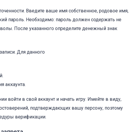
оченности. Введите ваше имя собственное, родовое имя,
йкий пароль. Необходимо: пароль должен содержать не
мволы. После указанного определите денежный знак
аписи. Для данного
й.
я аккаунта.
ии войти в свой аккаунт и начать игру. Имейте в виду,
достоверений, подтверждающих вашу персону, поэтому
цедуры верификации.
 запрета