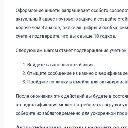
Оформление анкеты запрашивает особого сосредот
актуальный адрес почтового ящика и создайте сто
короче чем 8 знаков, включая цифры и особые си
счета и подтвердите, что вы свыше 18 годков.
Следующим шагом станет подтверждение учетной з
Войдите в ваш почтовый ящик.
Отыщите сообщение из казино с верификацие
Пройдите по линку в емейле для активировани
После окончания этих действий вы будете в состоян
что идентификация может потребовать загрузки у
соберите их заблаговременно для ускоренной про
Аутентификация: методы уклониться от