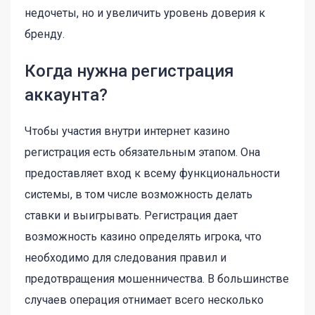
недочеты, но и увеличить уровень доверия к
бренду.
Когда нужна регистрация
аккаунта?
Чтобы участия внутри интернет казино
регистрация есть обязательным этапом. Она
предоставляет вход к всему функциональности
системы, в том числе возможность делать
ставки и выигрывать. Регистрация дает
возможность казино определять игрока, что
необходимо для следования правил и
предотвращения мошенничества. В большинстве
случаев операция отнимает всего несколько