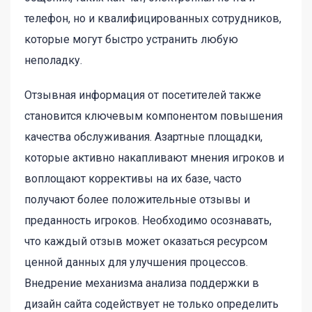
телефон, но и квалифицированных сотрудников,
которые могут быстро устранить любую
неполадку.
Отзывная информация от посетителей также
становится ключевым компонентом повышения
качества обслуживания. Азартные площадки,
которые активно накапливают мнения игроков и
воплощают коррективы на их базе, часто
получают более положительные отзывы и
преданность игроков. Необходимо осознавать,
что каждый отзыв может оказаться ресурсом
ценной данных для улучшения процессов.
Внедрение механизма анализа поддержки в
дизайн сайта содействует не только определить