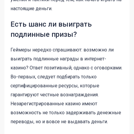
настоящие деньги.
Есть шанс ли выиграть
подлинные призы?
Геймеры нередко спрашивают: возможно ли
выиграть подлинные награды в интернет-
казино? Ответ позитивный, однако с оговорками.
Во-первых, следует подбирать только
сертифицированные ресурсы, которые
гарантируют честные вознаграждения.
Незарегистрированные казино имеют
возможность не только задерживать денежные
переводы, но и вовсе не выдавать деньги.