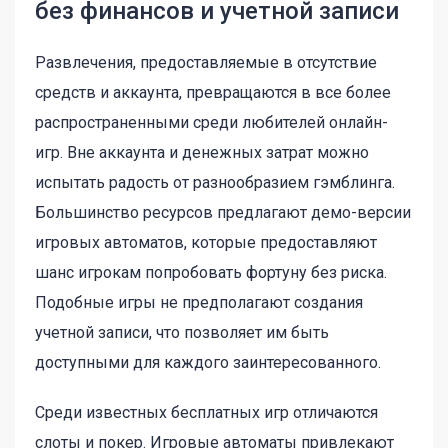
без финансов и учетной записи
Развлечения, предоставляемые в отсутствие
средств и аккаунта, превращаются в все более
распространенными среди любителей онлайн-
игр. Вне аккаунта и денежных затрат можно
испытать радость от разнообразием гэмблинга.
Большинство ресурсов предлагают демо-версии
игровых автоматов, которые предоставляют
шанс игрокам попробовать фортуну без риска.
Подобные игры не предполагают создания
учетной записи, что позволяет им быть
доступными для каждого заинтересованного.
Среди известных бесплатных игр отличаются
слоты и покер. Игровые автоматы привлекают