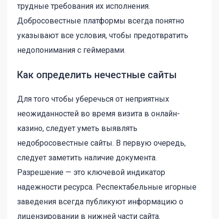
трудные требования их исполнения.
Добросовестные платформы всегда понятно
указывают все условия, чтобы предотвратить
недопонимания с геймерами.
Как определить нечестные сайты
Для того чтобы уберечься от неприятных
неожиданностей во время визита в онлайн-
казино, следует уметь выявлять
недобросовестные сайты. В первую очередь,
следует заметить наличие документа.
Разрешение — это ключевой индикатор
надежности ресурса. Респектабельные игорные
заведения всегда публикуют информацию о
лицензировании в нижней части сайта.