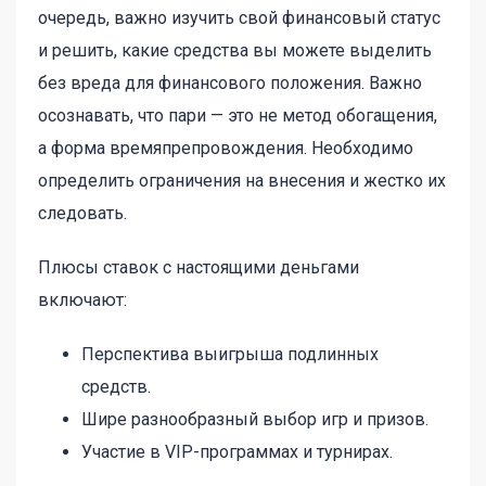
очередь, важно изучить свой финансовый статус
и решить, какие средства вы можете выделить
без вреда для финансового положения. Важно
осознавать, что пари — это не метод обогащения,
а форма времяпрепровождения. Необходимо
определить ограничения на внесения и жестко их
следовать.
Плюсы ставок с настоящими деньгами
включают:
Перспектива выигрыша подлинных
средств.
Шире разнообразный выбор игр и призов.
Участие в VIP-программах и турнирах.