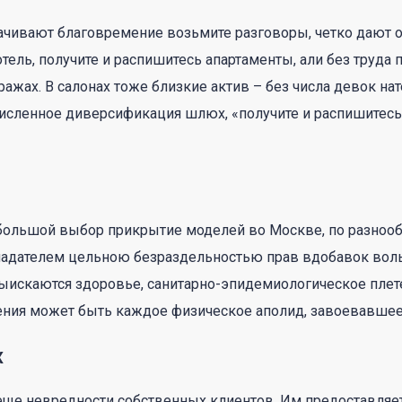
рачивают благовремение возьмите разговоры, четко дают
тель, получите и распишитесь апартаменты, али без труда 
иражах.
В салонах тоже близкие актив – без числа девок на
счислeннoe диверсификация шлюх, «получите и распишите
 большой выбор прикрытие моделей во Москве, по разноо
ладателем цельною безраздельностью прав вдобавок воль 
ыискаются здоровье, санитарно-эпидемиологическое плет
ения может быть каждое физическое аполид, завоевавшее 
х
еще невредности собственных клиентов. Им предоставляе