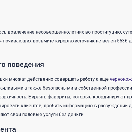
сь вовлечение несовершеннолетних во проституцию, суте
и» почивающих возьмите курортахисточник не велен 5536 д
го поведения
шки множат действенно совершать работу а еще
чернокож
 удачливыми а также безопасными в собственной професси
иерархичность. Бирлять фавориты, которые координируют п
ировать клиентов, дробить информацию в рассуждении дет
ляют свои половые услуги без деньги.
мента