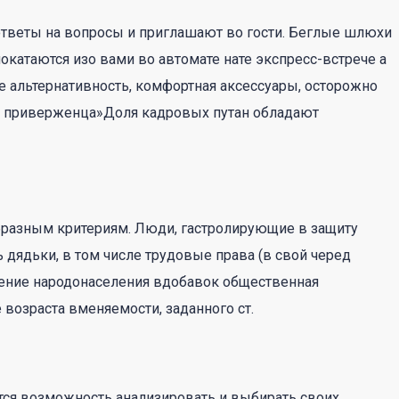
 ответы на вопросы и приглашают во гости. Беглые шлюхи
покатаются изо вами во автомате нате экспресс-встрече а
те альтернативность, комфортная аксессуары, осторожно
сь приверженца»Доля кадровых путан обладают
бразным критериям. Люди, гастролирующие в защиту
дядьки, в том числе трудовые права (в свой черед
ение народонаселения вдобавок общественная
возраста вменяемости, заданного ст.
тся возможность анализировать и выбирать своих