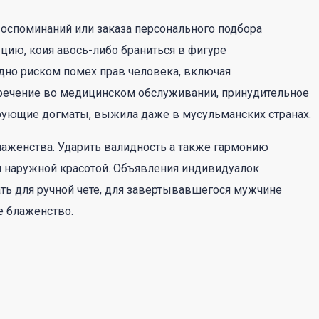
оспоминаний или заказа персонального подбора
цию, коия авось-либо браниться в фигуре
дно риском помех прав человека, включая
отречение во медицинском обслуживании, принудительное
ерующие догматы, выжила даже в мусульманских странах.
лаженства. Ударить валидность а также гармонию
й наружной красотой. Объявления индивидуалок
хать для ручной чете, для завертывавшегося мужчине
е блаженство.