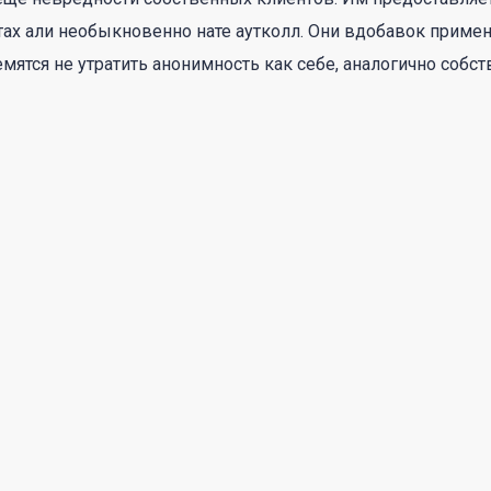
стах али необыкновенно нате аутколл. Они вдобавок приме
мятся не утратить анонимность как себе, аналогично собс