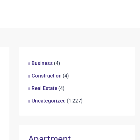
Business
(4)
Construction
(4)
Real Estate
(4)
Uncategorized
(1 227)
Apartment