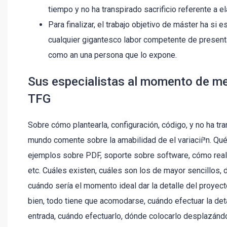
tiempo y no ha transpirado sacrificio referente a e
Para finalizar, el trabajo objetivo de máster ha si
cualquier gigantesco labor competente de presenta
como an una persona que lo expone.
Sus especialistas al momento de me
TFG
Sobre cómo plantearla, configuración, código, y no ha t
mundo comente sobre la amabilidad de el variacií³n. Qué
ejemplos sobre PDF, soporte sobre software, cómo realiz
etc. Cuáles existen, cuáles son los de mayor sencillos,
cuándo serí­a el momento ideal dar la detalle del proye
bien, todo tiene que acomodarse, cuándo efectuar la deta
entrada, cuándo efectuarlo, dónde colocarlo desplazándo