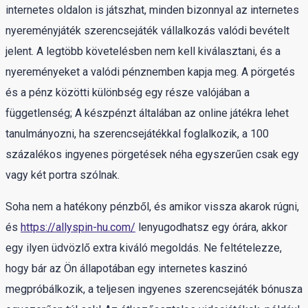
internetes oldalon is játszhat, minden bizonnyal az internetes
nyereményjáték szerencsejáték vállalkozás valódi bevételt
jelent. A legtöbb követelésben nem kell kiválasztani, és a
nyereményeket a valódi pénznemben kapja meg. A pörgetés
és a pénz közötti különbség egy része valójában a
függetlenség; A készpénzt általában az online játékra lehet
tanulmányozni, ha szerencsejátékkal foglalkozik, a 100
százalékos ingyenes pörgetések néha egyszerűen csak egy
vagy két portra szólnak.
Soha nem a hatékony pénzből, és amikor vissza akarok rúgni,
és
https://allyspin-hu.com/
lenyugodhatsz egy órára, akkor
egy ilyen üdvözlő extra kiváló megoldás. Ne feltételezze,
hogy bár az Ön állapotában egy internetes kaszinó
megpróbálkozik, a teljesen ingyenes szerencsejáték bónusza