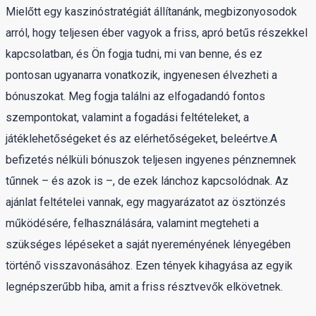
Mielőtt egy kaszinóstratégiát állítanánk, megbizonyosodok
arról, hogy teljesen éber vagyok a friss, apró betűs részekkel
kapcsolatban, és Ön fogja tudni, mi van benne, és ez
pontosan ugyanarra vonatkozik, ingyenesen élvezheti a
bónuszokat. Meg fogja találni az elfogadandó fontos
szempontokat, valamint a fogadási feltételeket, a
játéklehetőségeket és az elérhetőségeket, beleértve.A
befizetés nélküli bónuszok teljesen ingyenes pénznemnek
tűnnek – és azok is –, de ezek lánchoz kapcsolódnak. Az
ajánlat feltételei vannak, egy magyarázatot az ösztönzés
működésére, felhasználására, valamint megteheti a
szükséges lépéseket a saját nyereményének lényegében
történő visszavonásához. Ezen tények kihagyása az egyik
legnépszerűbb hiba, amit a friss résztvevők elkövetnek.