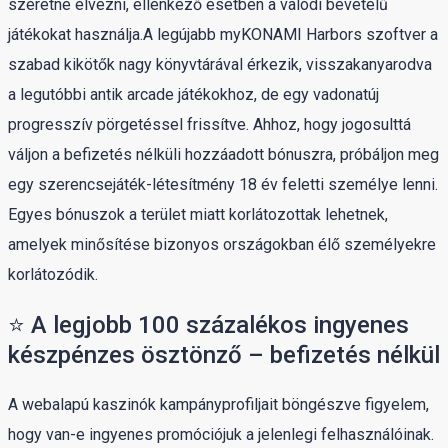
szeretne élvezni, ellenkező esetben a valódi bevételű
játékokat használja.A legújabb myKONAMI Harbors szoftver a
szabad kikötők nagy könyvtárával érkezik, visszakanyarodva
a legutóbbi antik arcade játékokhoz, de egy vadonatúj
progresszív pörgetéssel frissítve. Ahhoz, hogy jogosulttá
váljon a befizetés nélküli hozzáadott bónuszra, próbáljon meg
egy szerencsejáték-létesítmény 18 év feletti személye lenni.
Egyes bónuszok a terület miatt korlátozottak lehetnek,
amelyek minősítése bizonyos országokban élő személyekre
korlátozódik.
⭐ A legjobb 100 százalékos ingyenes
készpénzes ösztönző – befizetés nélkül
A webalapú kaszinók kampányprofiljait böngészve figyelem,
hogy van-e ingyenes promóciójuk a jelenlegi felhasználóinak.