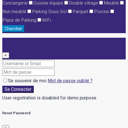
Conciergerie
Cuisine équipé
Double vitrage
Meublé
Non meublé
Parking Sous-Sol
Parquet
Piscine
Place de Parking
WiFi
Chercher
Se Connecter
×
Se souvenir de moi
Mot de passe oublié ?
Se Connecter
User registration is disabled for demo purpose.
Reset Password