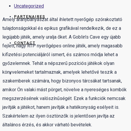
Uncategorized
PARTENAIRES
Amely aranybányászat által ihletett nyerőgép szórakoztató
tulajdonságokkal és epikus grafikával rendelkezik, de ez a
legújabb játék, amely uralja őket. A Goblin’s Cave egy újabb
CONTACT
fejlett, nagy RTP nyerőgépes online játék, amely magasabb
kifizetési potenciáljáról ismert, és számos módja lehet a
győzelemnek.
Tehát a népszerű pozíciós játékok olyan
könyvelemeket tartalmaznak, amelyek lehetővé teszik a
szakemberek számára, hogy bizonyos tárcsákat tartsanak,
amikor Ön valaki mást pörget, növelve a nyereséges kombók
megszerzésének valószínűségét. Ezek a funkciók nemcsak
javítják a játékot, hanem javítják a hatékonyság esélyeit is.
Szakértelem az ilyen ösztönzők is jelentősen javítja az
általános érzés, és akkor várható bevételek.