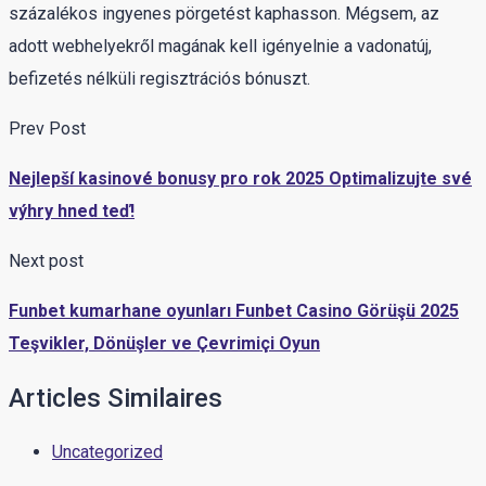
százalékos ingyenes pörgetést kaphasson. Mégsem, az
adott webhelyekről magának kell igényelnie a vadonatúj,
befizetés nélküli regisztrációs bónuszt.
Prev Post
Nejlepší kasinové bonusy pro rok 2025 Optimalizujte své
výhry hned teď!
Next post
Funbet kumarhane oyunları Funbet Casino Görüşü 2025
Teşvikler, Dönüşler ve Çevrimiçi Oyun
Articles Similaires
Uncategorized