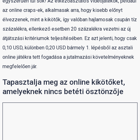
egyszerűen túl sok! Az étkezőasztalos videojátékok, például
az online craps-ek, alkalmasak arra, hogy kisebb előnyt
élvezzenek, mint a kikötők, így valóban hajlamosak csupán tíz
százalékra, ellenkező esetben 20 százalékra vezetni az új
átjátszási kritériumok teljesítésében. Ez azt jelenti, hogy csak
0,10 USD, különben 0,20 USD bármely 1. lépésből az asztali
online játékra tett fogadása a jutalmazási követelményeknek
megfelelően jár.
Tapasztalja meg az online kikötőket,
amelyeknek nincs betéti ösztönzője