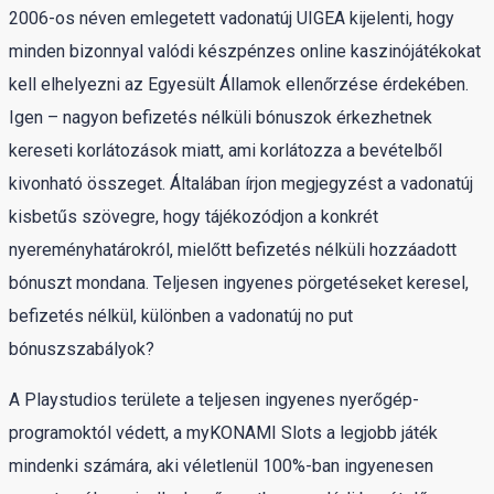
2006-os néven emlegetett vadonatúj UIGEA kijelenti, hogy
minden bizonnyal valódi készpénzes online kaszinójátékokat
kell elhelyezni az Egyesült Államok ellenőrzése érdekében.
Igen – nagyon befizetés nélküli bónuszok érkezhetnek
kereseti korlátozások miatt, ami korlátozza a bevételből
kivonható összeget. Általában írjon megjegyzést a vadonatúj
kisbetűs szövegre, hogy tájékozódjon a konkrét
nyereményhatárokról, mielőtt befizetés nélküli hozzáadott
bónuszt mondana. Teljesen ingyenes pörgetéseket keresel,
befizetés nélkül, különben a vadonatúj no put
bónuszszabályok?
A Playstudios területe a teljesen ingyenes nyerőgép-
programoktól védett, a myKONAMI Slots a legjobb játék
mindenki számára, aki véletlenül 100%-ban ingyenesen