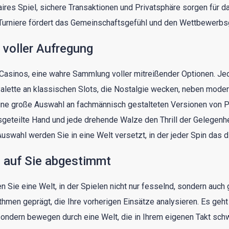
res Spiel, sichere Transaktionen und Privatsphäre sorgen für da
urniere fördert das Gemeinschaftsgefühl und den Wettbewerbsge
 voller Aufregung
y Casinos, eine wahre Sammlung voller mitreißender Optionen. Je
 Palette an klassischen Slots, die Nostalgie wecken, neben mode
eine große Auswahl an fachmännisch gestalteten Versionen von Po
sgeteilte Hand und jede drehende Walze den Thrill der Gelegenhei
Auswahl werden Sie in eine Welt versetzt, in der jeder Spin das 
 auf Sie abgestimmt
 Sie eine Welt, in der Spielen nicht nur fesselnd, sondern auch 
hmen geprägt, die Ihre vorherigen Einsätze analysieren. Es geht 
eil, sondern bewegen durch eine Welt, die in Ihrem eigenen Takt 