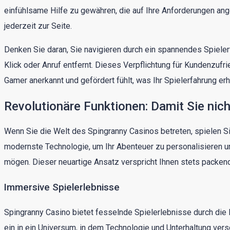
einfühlsame Hilfe zu gewähren, die auf Ihre Anforderungen ang
jederzeit zur Seite.
Denken Sie daran, Sie navigieren durch ein spannendes Spielerf
Klick oder Anruf entfernt. Dieses Verpflichtung für Kundenzufr
Gamer anerkannt und gefördert fühlt, was Ihr Spielerfahrung erh
Revolutionäre Funktionen: Damit Sie nic
Wenn Sie die Welt des Spingranny Casinos betreten, spielen Sie
modernste Technologie, um Ihr Abenteuer zu personalisieren u
mögen. Dieser neuartige Ansatz verspricht Ihnen stets packend
Immersive Spielerlebnisse
Spingranny Casino bietet fesselnde Spielerlebnisse durch die In
ein in ein Universum, in dem Technologie und Unterhaltung ve