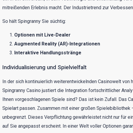
mitreißenden Erlebnis macht. Der Industrietrend zur Verbesse
So hält Spingranny Sie süchtig:
Optionen mit Live-Dealer
Augmented Reality (AR)-Integrationen
Interaktive Handlungsstränge
Individualisierung und Spielvielfalt
In der sich kontinuierlich weiterentwickelnden Casinowelt von 
Spingranny Casino justiert die Integration fortschrittlicher A
Ihnen vorgeschlagenen Spiele sind? Das ist kein Zufall. Das 
Spielart passen. Zusammen mit einer großen Spielebibliothek – 
unbegrenzt. Dieses Verpflichtung gewährleistet nicht nur für ei
auf Sie angepasst erscheint. In einer Welt voller Optionen garan