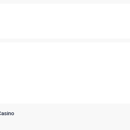
Casino