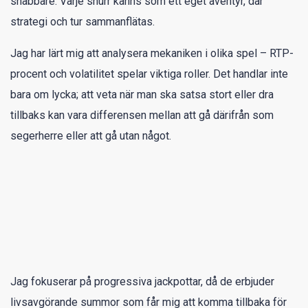
snabbare. Varje snurr känns som ett eget äventyr, där
strategi och tur sammanflätas.
Jag har lärt mig att analysera mekaniken i olika spel – RTP-
procent och volatilitet spelar viktiga roller. Det handlar inte
bara om lycka; att veta när man ska satsa stort eller dra
tillbaks kan vara differensen mellan att gå därifrån som
segerherre eller att gå utan något.
Jag fokuserar på progressiva jackpottar, då de erbjuder
livsavgörande summor som får mig att komma tillbaka för