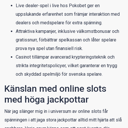
Live dealer-spel i live hos Pokobet ger en
uppslukande erfarenhet som främjar interaktion med
dealers och medspelare för extra spänning.
Attraktiva kampanjer, inklusive välkomstbonusar och
gratissnurr, förbättrar spelkassan och låter spelare
prova nya spel utan finansiell risk.
Casinot tillämpar avancerad krypteringsteknik och
strikta integritetspolicyer, vilket garanterar en trygg
och skyddad spelmiljö för svenska spelare.
Känslan med online slots
med höga jackpottar
När jag slänger mig in i universum av online slots får
spänningen i att jaga stora jackpottar alltid mitt hjärta att slå