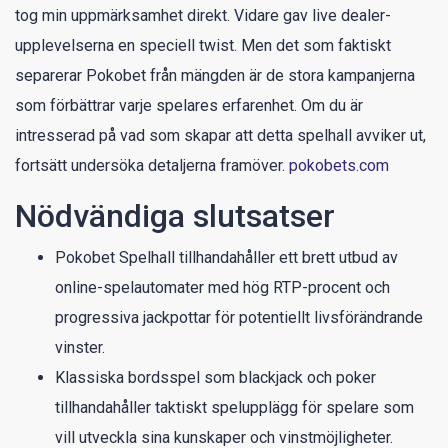
tog min uppmärksamhet direkt. Vidare gav live dealer-
upplevelserna en speciell twist. Men det som faktiskt
separerar Pokobet från mängden är de stora kampanjerna
som förbättrar varje spelares erfarenhet. Om du är
intresserad på vad som skapar att detta spelhall avviker ut,
fortsätt undersöka detaljerna framöver.
pokobets.com
Nödvändiga slutsatser
Pokobet Spelhall tillhandahåller ett brett utbud av
online-spelautomater med hög RTP-procent och
progressiva jackpottar för potentiellt livsförändrande
vinster.
Klassiska bordsspel som blackjack och poker
tillhandahåller taktiskt spelupplägg för spelare som
vill utveckla sina kunskaper och vinstmöjligheter.