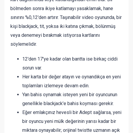
bölmeden sonra ikiye katlamayı yasaklamak, hane
sınırını %0,12'den artırır. Taşınabilir video oyununda, bir
kişi blackjack, tit, yoksa iki katına çıkmak, bölünmüş
veya denemeyi bırakmak istiyorsa kartlarını
söylemelidir.
12'den 17'ye kadar olan bantta ise birkaç ciddi
sorun var.
Her karta bir değer atayın ve oynandıkça en yeni
toplamları izlemeye devam edin.
Yan bahis oynamak isteyen yeni bir oyuncunun
genellikle blackjack'e bahis koyması gerekir.
Eğer emlakçınız hevesli bir Adept sağlarsa, yeni
bir oyuncu yeni mülk değerinin yarısı kadar bir
miktara oynayabilir; orijinal twistte uzmanın açık