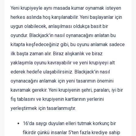
Yeni krupiyeyle aynı masada kumar oynamak isteyen
herkes aslında hoş karşılanabilir. Yeni başlayanlar için
uygun olabilecek, anlaşılması oldukça basit bir
oyundur. Blackjack'in nasıl oynanacağını anlatan bu
kitapta keşfedeceğiniz gibi, bu oyunu anlamak sadece
ilk başta zaman alır. Biraz alışkanlık ve biraz
yaklaşımla oyunu kavrayabilir ve yeni krupiyeyi alt
ederek hedefe ulaşabilirsiniz. Blackjack'in nasıl
oynanacağını anlamak için yeni tasarımın önemini
kavramak gerekir. Yeni krupiyenin şehri, paraları, iyi bir
fiş tablasını ve krupiyenin kartlarının yerlerini
yerleştirmek için tasarlanmıştır.
16'da saygı duyulan elleri tutmak korkunç bir
fikirdir çünkü insanlar 5'ten fazla krediye sahip