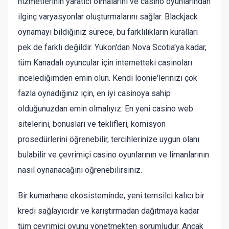
hizmetlerinin yaratıcı olmalarını ve casino oyunlarından
ilginç varyasyonlar oluşturmalarını sağlar. Blackjack
oynamayı bildiğiniz sürece, bu farklılıkların kuralları
pek de farklı değildir. Yukon'dan Nova Scotia'ya kadar,
tüm Kanadalı oyuncular için internetteki casinoları
incelediğimden emin olun. Kendi loonie'lerinizi çok
fazla oynadığınız için, en iyi casinoya sahip
olduğunuzdan emin olmalıyız. En yeni casino web
sitelerini, bonusları ve teklifleri, komisyon
prosedürlerini öğrenebilir, tercihlerinize uygun olanı
bulabilir ve çevrimiçi casino oyunlarının ve limanlarının
nasıl oynanacağını öğrenebilirsiniz.
Bir kumarhane ekosisteminde, yeni temsilci kalıcı bir
kredi sağlayıcıdır ve karıştırmadan dağıtmaya kadar
tüm çevrimiçi oyunu yönetmekten sorumludur. Ancak