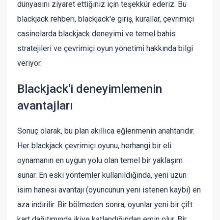
dünyasını ziyaret ettiğiniz için teşekkür ederiz. Bu
blackjack rehberi, blackjack'e giriş, kurallar, çevrimiçi
casinolarda blackjack deneyimi ve temel bahis
stratejileri ve çevrimiçi oyun yönetimi hakkında bilgi
veriyor.
Blackjack'i deneyimlemenin
avantajları
Sonuç olarak, bu plan akıllıca eğlenmenin anahtarıdır.
Her blackjack çevrimiçi oyunu, herhangi bir eli
oynamanın en uygun yolu olan temel bir yaklaşım
sunar. En eski yöntemler kullanıldığında, yeni uzun
isim hanesi avantajı (oyuncunun yeni istenen kaybı) en
aza indirilir. Bir bölmeden sonra, oyunlar yeni bir çift
kart dağıtımında ikiye katlandığından emin olur. Bir