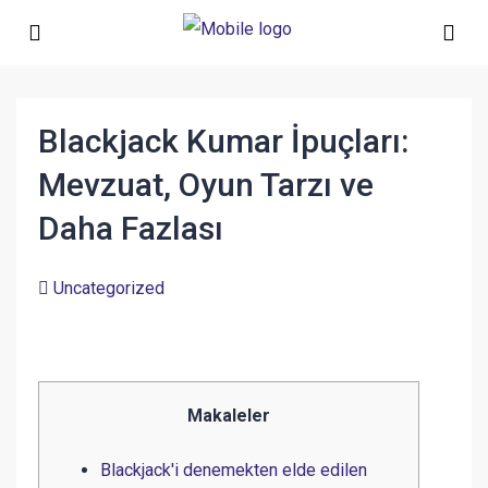
Blackjack Kumar İpuçları:
Mevzuat, Oyun Tarzı ve
Daha Fazlası
Uncategorized
Makaleler
Blackjack'i denemekten elde edilen