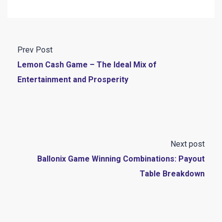
Prev Post
Lemon Cash Game – The Ideal Mix of
Entertainment and Prosperity
Next post
Ballonix Game Winning Combinations: Payout
Table Breakdown