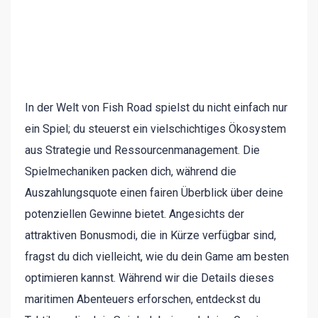
In der Welt von Fish Road spielst du nicht einfach nur
ein Spiel; du steuerst ein vielschichtiges Ökosystem
aus Strategie und Ressourcenmanagement. Die
Spielmechaniken packen dich, während die
Auszahlungsquote einen fairen Überblick über deine
potenziellen Gewinne bietet. Angesichts der
attraktiven Bonusmodi, die in Kürze verfügbar sind,
fragst du dich vielleicht, wie du dein Game am besten
optimieren kannst. Während wir die Details dieses
maritimen Abenteuers erforschen, entdeckst du