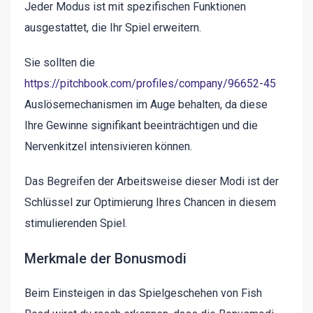
Jeder Modus ist mit spezifischen Funktionen
ausgestattet, die Ihr Spiel erweitern.
Sie sollten die
https://pitchbook.com/profiles/company/96652-45
Auslösemechanismen im Auge behalten, da diese
Ihre Gewinne signifikant beeinträchtigen und die
Nervenkitzel intensivieren können.
Das Begreifen der Arbeitsweise dieser Modi ist der
Schlüssel zur Optimierung Ihres Chancen in diesem
stimulierenden Spiel.
Merkmale der Bonusmodi
Beim Einsteigen in das Spielgeschehen von Fish