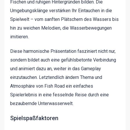
Fischen und ruhigen Hintergründen bilden. Die
Umgebungsklänge verstärken Ihr Eintauchen in die
Spielwelt – vom sanften Plätschern des Wassers bis
hin zu weichen Melodien, die Wasserbewegungen
imitieren.
Diese harmonische Präsentation fasziniert nicht nur,
sondern bildet auch eine gefühlsbetonte Verbindung
und animiert dazu an, weiter in das Gameplay
einzutauchen. Letztendlich ändern Thema und
Atmosphäre von Fish Road ein einfaches
Spielerlebnis in eine fesselnde Reise durch eine
bezaubernde Unterwasserwelt.
Spielspaßfaktoren