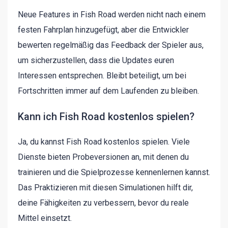
Neue Features in Fish Road werden nicht nach einem
festen Fahrplan hinzugefügt, aber die Entwickler
bewerten regelmäßig das Feedback der Spieler aus,
um sicherzustellen, dass die Updates euren
Interessen entsprechen. Bleibt beteiligt, um bei
Fortschritten immer auf dem Laufenden zu bleiben.
Kann ich Fish Road kostenlos spielen?
Ja, du kannst Fish Road kostenlos spielen. Viele
Dienste bieten Probeversionen an, mit denen du
trainieren und die Spielprozesse kennenlernen kannst.
Das Praktizieren mit diesen Simulationen hilft dir,
deine Fähigkeiten zu verbessern, bevor du reale
Mittel einsetzt.