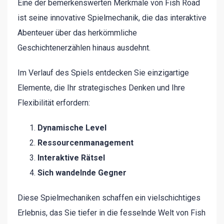
Eine der bemerkenswerten Merkmale von Fish Road
ist seine innovative Spielmechanik, die das interaktive
Abenteuer über das herkömmliche
Geschichtenerzählen hinaus ausdehnt.
Im Verlauf des Spiels entdecken Sie einzigartige
Elemente, die Ihr strategisches Denken und Ihre
Flexibilität erfordern:
Dynamische Level
Ressourcenmanagement
Interaktive Rätsel
Sich wandelnde Gegner
Diese Spielmechaniken schaffen ein vielschichtiges
Erlebnis, das Sie tiefer in die fesselnde Welt von Fish