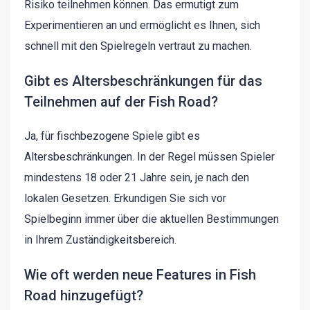
Risiko teilnehmen können. Das ermutigt zum
Experimentieren an und ermöglicht es Ihnen, sich
schnell mit den Spielregeln vertraut zu machen.
Gibt es Altersbeschränkungen für das
Teilnehmen auf der Fish Road?
Ja, für fischbezogene Spiele gibt es
Altersbeschränkungen. In der Regel müssen Spieler
mindestens 18 oder 21 Jahre sein, je nach den
lokalen Gesetzen. Erkundigen Sie sich vor
Spielbeginn immer über die aktuellen Bestimmungen
in Ihrem Zuständigkeitsbereich.
Wie oft werden neue Features in Fish
Road hinzugefügt?