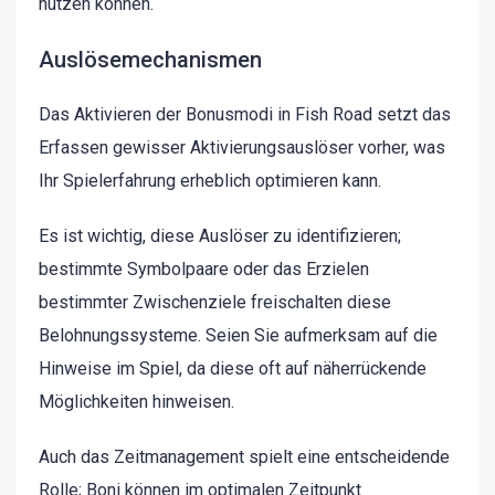
nutzen können.
Auslösemechanismen
Das Aktivieren der Bonusmodi in Fish Road setzt das
Erfassen gewisser Aktivierungsauslöser vorher, was
Ihr Spielerfahrung erheblich optimieren kann.
Es ist wichtig, diese Auslöser zu identifizieren;
bestimmte Symbolpaare oder das Erzielen
bestimmter Zwischenziele freischalten diese
Belohnungssysteme. Seien Sie aufmerksam auf die
Hinweise im Spiel, da diese oft auf näherrückende
Möglichkeiten hinweisen.
Auch das Zeitmanagement spielt eine entscheidende
Rolle; Boni können im optimalen Zeitpunkt