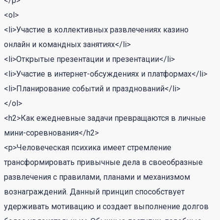
</p>
<ol>
<li>Участие в коллективных развлечениях казино
онлайн и командных занятиях</li>
<li>Открытые презентации и презентации</li>
<li>Участие в интернет-обсуждениях и платформах</li>
<li>Планирование событий и празднований</li>
</ol>
<h2>Как ежедневные задачи превращаются в личные
мини-соревнования</h2>
<p>Человеческая психика имеет стремление
трансформировать привычные дела в своеобразные
развлечения с правилами, планами и механизмом
вознаграждений. Данный принцип способствует
удерживать мотивацию и создает выполнение долгов