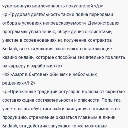
чувственную вовлеченность покупателей.</p>
<p>Трудовая деятельность также полна периодами
отбора в условиях непредсказуемости. Демонстрация
программы управлению, обсуждения с клиентами,
участие в соревнованиях на получение контрактов
&ndash; все эти условия заключают составляющие
казино онлайн, которые способны значительно повлиять
на карьеру и заработки.</p>
<h2>Азарт в бытовых обычаях и небольших
решениях</h2>
<p>Привычные традиции регулярно включают скрытые
составляющие состязательности и опасности. Попытка
успеть на автобус, тяга найти наилучшую стоимость на
продукцию, стремление оказаться главным в линии
&ndash; эти действия запускают те же мозговые