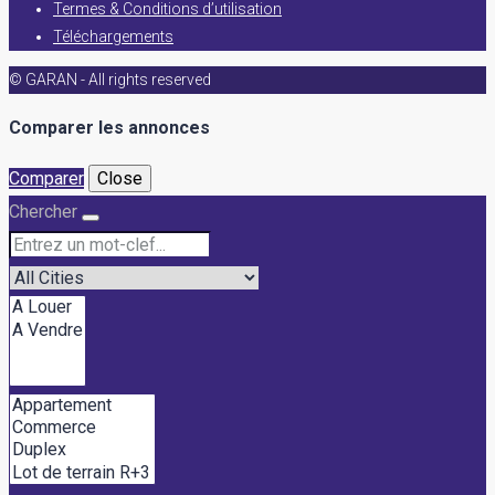
Termes & Conditions d’utilisation
Téléchargements
© GARAN - All rights reserved
Comparer les annonces
Comparer
Close
Chercher