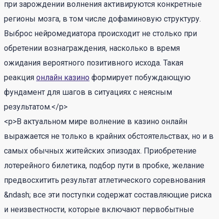
при зарождении волнения активируются конкретные
регионы мозга, в том числе дофаминовую структуру.
Выброс нейромедиатора происходит не столько при
обретении вознаграждения, насколько в время
ожидания вероятного позитивного исхода. Такая
реакция
онлайн казино
формирует побуждающую
фундамент для шагов в ситуациях с неясным
результатом.</p>
<p>В актуальном мире волнение в казино онлайн
выражается не только в крайних обстоятельствах, но и в
самых обычных житейских эпизодах. Приобретение
лотерейного билетика, подбор пути в пробке, желание
предвосхитить результат атлетического соревнования
&ndash; все эти поступки содержат составляющие риска
и неизвестности, которые включают первобытные