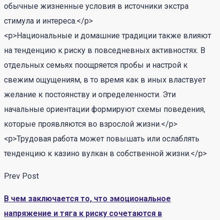
обычные жизненные условия в источники экстра
стимула и интереса.</p>
<p>Национальные и домашние традиции также влияют
на тенденцию к риску в повседневных активностях. В
отдельных семьях поощряется пробы и настрой к
свежим ощущениям, в то время как в иных властвует
желание к постоянству и определенности. Эти
начальные ориентации формируют схемы поведения,
которые проявляются во взрослой жизни.</p>
<p>Трудовая работа может повышать или ослаблять
тенденцию к казино вулкан в собственной жизни.</p>
Prev Post
В чем заключается то, что эмоциональное
напряжение и тяга к риску сочетаются в