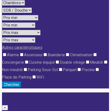
Autres caractéristiques
Alarme
Ascenseur
Buanderie
Climatisation
Conciergerie
Cuisine équipé
Double vitrage
Meublé
Non meublé
Parking Sous-Sol
Parquet
Piscine
Place de Parking
WiFi
Chercher
Se Connecter
×