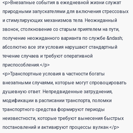
<p>Внезапные события в ежедневной жизни служат
природными запускателями для включения стрессовых
и стимулирующих механизмов тела. Неожиданный
звонок, столкновение со старым приятелем на пути,
получение неожиданного варианта по службе &ndash;
абсолютно все эти условия нарушают стандартный
течение случаев и требуют оперативной
приспособления.</p>
<p>Транспортные условия в частности богаты
внезапными случаями, которые могут спровоцировать
душевную ответ. Непредвиденные затруднения,
модификации в расписании транспорта, поломки
транспортного средства формируют периоды
неизвестности, которые требуют вынесения быстрых
постановлений и активируют процессы вулкан.</p>