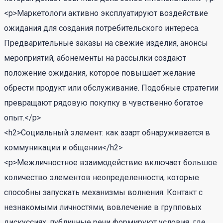
<p>Маркетологи активно эксплуатируют воздействие
ожидания для создания потребительского интереса.
Предварительные заказы на свежие изделия, анонсы
мероприятий, абонементы на рассылки создают
положение ожидания, которое повышает желание
обрести продукт или обслуживание. Подобные стратегии
превращают рядовую покупку в чувственно богатое
опыт.</p>
<h2>Социальный элемент: как азарт обнаруживается в
коммуникации и общении</h2>
<p>Межличностное взаимодействие включает большое
количество элементов неопределенности, которые
способны запускать механизмы волнения. Контакт с
незнакомыми личностями, вовлечение в групповых
дискуссиях, публичные речи формируют условия, где