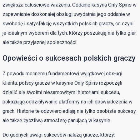
zwiększa całościowe wrażenia. Oddanie kasyna Only Spins w
zapewnianie doskonałej obsługi uwydatnia jego oddanie w
swobodę i satysfakcję wszystkich polskich graczy, co czyni
je idealnym wyborem dla tych, którzy poszukują nie tylko gier,
ale także przyjaznej społeczności.
Opowieści o sukcesach polskich graczy
Z powodu mocnemu fundamentowi wyjątkowej obsługi
klienta, polscy gracze w kasynie Only Spins rozpoczęli
dzielić się swoimi niesamowitymi historiami sukcesu,
pokazując oddziaływanie platformy na ich doświadczenia w
grach. Historie te odzwierciedlają nie tylko osobiste sukcesy,
ale także życzliwą atmosferę panującą w kasynie.
Do godnych uwagi sukcesów należą gracze, którzy: