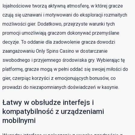
lojalnościowe tworzą aktywną atmosferę, w której gracze
czują się uznawani i motywowani do eksploracji rozmaitych
możliwości gier. Dodatkowo, przejrzyste warunki tych
promocji umożliwiają graczom dokonywać przemyślane
decyzje. To oddanie dla zadowolenie gracza dowodzi
zaangażowaniu Only Spins Casino w dostarczanie
swobodnego i przyjemnego środowiska gry. Wybierając tę
platformę, gracze mogą w pełni oddać się swojej miłości do
gier, czerpiąc korzyści z emocjonujących bonusów, co
prowadzi do niezapomnianych doświadczeń w kasynie.
Łatwy w obsłudze interfejs i
kompatybilność z urządzeniami
mobilnymi