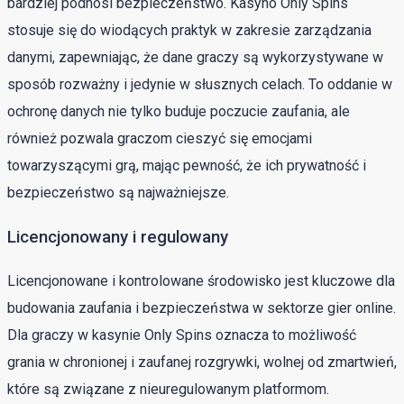
bardziej podnosi bezpieczeństwo. Kasyno Only Spins
stosuje się do wiodących praktyk w zakresie zarządzania
danymi, zapewniając, że dane graczy są wykorzystywane w
sposób rozważny i jedynie w słusznych celach. To oddanie w
ochronę danych nie tylko buduje poczucie zaufania, ale
również pozwala graczom cieszyć się emocjami
towarzyszącymi grą, mając pewność, że ich prywatność i
bezpieczeństwo są najważniejsze.
Licencjonowany i regulowany
Licencjonowane i kontrolowane środowisko jest kluczowe dla
budowania zaufania i bezpieczeństwa w sektorze gier online.
Dla graczy w kasynie Only Spins oznacza to możliwość
grania w chronionej i zaufanej rozgrywki, wolnej od zmartwień,
które są związane z nieuregulowanym platformom.