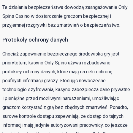
Te działania bezpieczeństwa dowodzą zaangażowanie Only
Spins Casino w dostarczanie graczom bezpiecznej i
przyjemnej rozgrywki bez zmartwień o bezpieczeństwo.
Protokoły ochrony danych
Chociaż zapewnienie bezpiecznego środowiska gry jest
priorytetem, kasyno Only Spins używa rozbudowane
protokoły ochrony danych, które mają na celu ochronę
poufnych informacji graczy. Stosując nowoczesne
technologie szyfrowania, kasyno zabezpiecza dane prywatne
i pieniężne przed możliwymi naruszeniami, umożliwiając
graczom korzystać z grą bez zbędnych zmartwień. Ponadto,
surowe kontrole dostępu zapewniają, że dostęp do tajnych
informacji mają jedynie autoryzowani pracownicy, co jeszcze