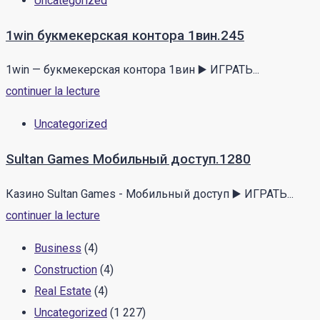
Uncategorized
1win букмекерская контора 1вин.245
1win — букмекерская контора 1вин ▶️ ИГРАТЬ...
continuer la lecture
Uncategorized
Sultan Games Мобильный доступ.1280
Казино Sultan Games - Мобильный доступ ▶️ ИГРАТЬ...
continuer la lecture
Business
(4)
Construction
(4)
Real Estate
(4)
Uncategorized
(1 227)