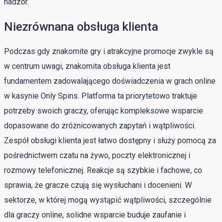
nadzór.
Niezrównana obsługa klienta
Podczas gdy znakomite gry i atrakcyjne promocje zwykle są
w centrum uwagi, znakomita obsługa klienta jest
fundamentem zadowalającego doświadczenia w grach online
w kasynie Only Spins. Platforma ta priorytetowo traktuje
potrzeby swoich graczy, oferując kompleksowe wsparcie
dopasowane do zróżnicowanych zapytań i wątpliwości.
Zespół obsługi klienta jest łatwo dostępny i służy pomocą za
pośrednictwem czatu na żywo, poczty elektronicznej i
rozmowy telefonicznej. Reakcje są szybkie i fachowe, co
sprawia, że gracze czują się wysłuchani i docenieni. W
sektorze, w której mogą wystąpić wątpliwości, szczególnie
dla graczy online, solidne wsparcie buduje zaufanie i