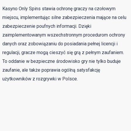
Kasyno Only Spins stawia ochronę graczy na czołowym
miejscu, implementując silne zabezpieczenia mające na celu
zabezpieczenie poufnych informacji. Dzięki
zaimplementowanym wszechstronnym procedurom ochrony
danych oraz zobowiązaniu do posiadania pełnej licencji i
regulacji, gracze mogą cieszyć się grą z pełnym zaufaniem.
To oddanie w bezpieczne środowisko gry nie tylko buduje
zaufanie, ale także poprawia ogólną satysfakcję
użytkowników z rozgrywki w Polsce.