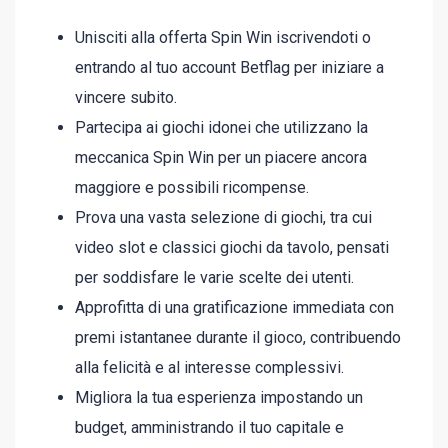
Unisciti alla offerta Spin Win iscrivendoti o
entrando al tuo account Betflag per iniziare a
vincere subito.
Partecipa ai giochi idonei che utilizzano la
meccanica Spin Win per un piacere ancora
maggiore e possibili ricompense.
Prova una vasta selezione di giochi, tra cui
video slot e classici giochi da tavolo, pensati
per soddisfare le varie scelte dei utenti.
Approfitta di una gratificazione immediata con
premi istantanee durante il gioco, contribuendo
alla felicità e al interesse complessivi.
Migliora la tua esperienza impostando un
budget, amministrando il tuo capitale e