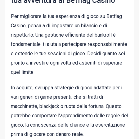
tua avventura al Betflag Casino
Per migliorare la tua esperienza di gioco su Betflag
Casino, pensa a di impostare un bilancio e di
rispettarlo. Una gestione efficiente del bankroll è
fondamentale: ti aiuta a partecipare responsabilmente
e estende le tue sessioni di gioco. Decidi quanto sei
pronto a investire ogni volta ed astieniti di superare
quel limite.
In seguito, sviluppa strategie di gioco adattate per i
vari generi di game presenti, che si tratti di
macchinette, blackjack o ruota della fortuna. Questo
potrebbe comportare l’apprendimento delle regole del
gioco, la conoscenza delle chance e la esercitazione
prima di giocare con denaro reale.