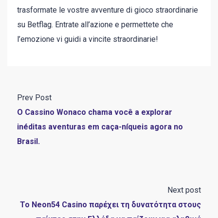
trasformate le vostre avventure di gioco straordinarie
su Betflag. Entrate all’azione e permettete che
l’emozione vi guidi a vincite straordinarie!
Prev Post
O Cassino Wonaco chama você a explorar
inéditas aventuras em caça-níqueis agora no
Brasil.
Next post
Το Neon54 Casino παρέχει τη δυνατότητα στους