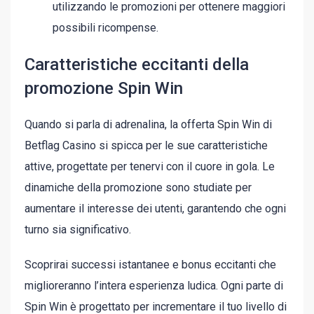
utilizzando le promozioni per ottenere maggiori
possibili ricompense.
Caratteristiche eccitanti della
promozione Spin Win
Quando si parla di adrenalina, la offerta Spin Win di
Betflag Casino si spicca per le sue caratteristiche
attive, progettate per tenervi con il cuore in gola. Le
dinamiche della promozione sono studiate per
aumentare il interesse dei utenti, garantendo che ogni
turno sia significativo.
Scoprirai successi istantanee e bonus eccitanti che
miglioreranno l’intera esperienza ludica. Ogni parte di
Spin Win è progettato per incrementare il tuo livello di