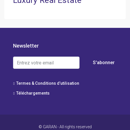
Luxury
Real Estate
Newsletter
S'abonner
Termes & Conditions d’utilisation
Téléchargements
© GARAN - All rights reserved