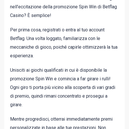
nell’eccitazione della promozione Spin Win di Betflag
Casino? È semplice!
Per prima cosa, registrati o entra al tuo account
Betflag. Una volta loggato, familiarizza con le
meccaniche di gioco, poiché capirle ottimizzerà la tua
esperienza.
Unisciti ai giochi qualificati in cui è disponibile la
promozione Spin Win e comincia a far girare i rulli!
Ogni giro ti porta più vicino alla scoperta di vari gradi
di premio, quindi rimani concentrato e prosegui a
girare.
Mentre progredisci, otterrai immediatamente premi
personalizzate in base alle tue prestazioni. Non