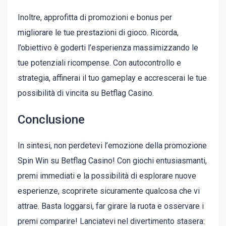
Inoltre, approfitta di promozioni e bonus per
migliorare le tue prestazioni di gioco. Ricorda,
l’obiettivo è goderti l’esperienza massimizzando le
tue potenziali ricompense. Con autocontrollo e
strategia, affinerai il tuo gameplay e accrescerai le tue
possibilità di vincita su Betflag Casino.
Conclusione
In sintesi, non perdetevi l’emozione della promozione
Spin Win su Betflag Casino! Con giochi entusiasmanti,
premi immediati e la possibilità di esplorare nuove
esperienze, scoprirete sicuramente qualcosa che vi
attrae. Basta loggarsi, far girare la ruota e osservare i
premi comparire! Lanciatevi nel divertimento stasera: