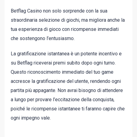
Betflag Casino non solo sorprende con la sua
straordinaria selezione di giochi, ma migliora anche la
tua esperienza di gioco con ricompense immediati
che sostengono l’entusiasmo.
La gratificazione istantanea è un potente incentivo e
su Betflag riceverai premi subito dopo ogni turno.
Questo riconoscimento immediato del tuo game
accresce la gratificazione del utente, rendendo ogni
partita più appagante. Non avrai bisogno di attendere
a lungo per provare l’eccitazione della conquista,
poiché le ricompense istantanee ti faranno capire che
ogni impegno vale.