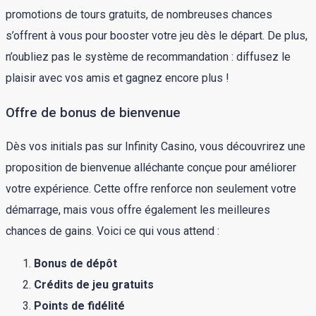
promotions de tours gratuits, de nombreuses chances
s’offrent à vous pour booster votre jeu dès le départ. De plus,
n’oubliez pas le système de recommandation : diffusez le
plaisir avec vos amis et gagnez encore plus !
Offre de bonus de bienvenue
Dès vos initials pas sur Infinity Casino, vous découvrirez une
proposition de bienvenue alléchante conçue pour améliorer
votre expérience. Cette offre renforce non seulement votre
démarrage, mais vous offre également les meilleures
chances de gains. Voici ce qui vous attend :
Bonus de dépôt
Crédits de jeu gratuits
Points de fidélité