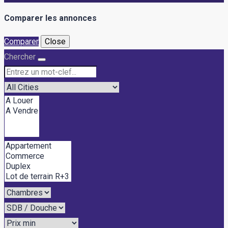
Comparer les annonces
Comparer
Close
Chercher