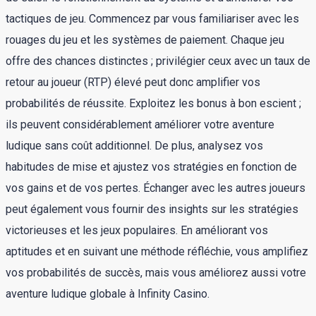
tactiques de jeu. Commencez par vous familiariser avec les
rouages du jeu et les systèmes de paiement. Chaque jeu
offre des chances distinctes ; privilégier ceux avec un taux de
retour au joueur (RTP) élevé peut donc amplifier vos
probabilités de réussite. Exploitez les bonus à bon escient ;
ils peuvent considérablement améliorer votre aventure
ludique sans coût additionnel. De plus, analysez vos
habitudes de mise et ajustez vos stratégies en fonction de
vos gains et de vos pertes. Échanger avec les autres joueurs
peut également vous fournir des insights sur les stratégies
victorieuses et les jeux populaires. En améliorant vos
aptitudes et en suivant une méthode réfléchie, vous amplifiez
vos probabilités de succès, mais vous améliorez aussi votre
aventure ludique globale à Infinity Casino.