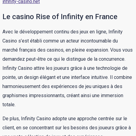
infinity-casino.net
Le casino Rise of Infinity en France
Avec le développement continu des jeux en ligne, Infinity
Casino s’est établi comme un acteur incontournable du
marché français des casinos, en pleine expansion. Vous vous
demandez peut-être ce qui le distingue de la concurrence.
Infinity Casino attire les joueurs grâce à une technologie de
pointe, un design élégant et une interface intuitive. Il combine
harmonieusement des expériences de jeu uniques à des
graphismes impressionnants, créant ainsi une immersion
totale.
De plus, Infinity Casino adopte une approche centrée sur le
client, en se concentrant sur les besoins des joueurs grâce à