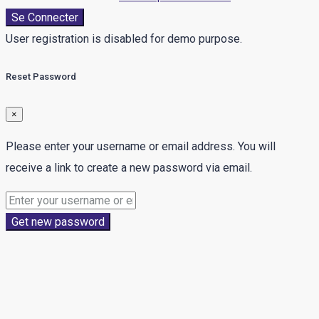
Se Connecter
User registration is disabled for demo purpose.
Reset Password
×
Please enter your username or email address. You will
receive a link to create a new password via email.
Get new password