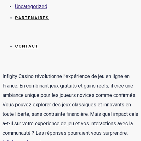
Uncategorized
PARTENAIRES
CONTACT
Infinity Casino révolutionne l’expérience de jeu en ligne en
France. En combinant jeux gratuits et gains réels, il crée une
ambiance unique pour les joueurs novices comme confirmés.
Vous pouvez explorer des jeux classiques et innovants en
toute liberté, sans contrainte financière. Mais quel impact cela
a-t-il sur votre expérience de jeu et vos interactions avec la
communauté ? Les réponses pourraient vous surprendre.