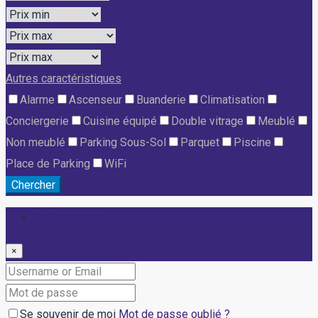
Autres caractéristiques
Alarme
Ascenseur
Buanderie
Climatisation
Conciergerie
Cuisine équipé
Double vitrage
Meublé
Non meublé
Parking Sous-Sol
Parquet
Piscine
Place de Parking
WiFi
Chercher
Se Connecter
×
Se souvenir de moi
Mot de passe oublié ?