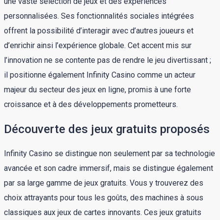
une vaste sélection de jeux et des expériences
personnalisées. Ses fonctionnalités sociales intégrées
offrent la possibilité d’interagir avec d’autres joueurs et
d’enrichir ainsi l’expérience globale. Cet accent mis sur
l’innovation ne se contente pas de rendre le jeu divertissant ;
il positionne également Infinity Casino comme un acteur
majeur du secteur des jeux en ligne, promis à une forte
croissance et à des développements prometteurs.
Découverte des jeux gratuits proposés
Infinity Casino se distingue non seulement par sa technologie
avancée et son cadre immersif, mais se distingue également
par sa large gamme de jeux gratuits. Vous y trouverez des
choix attrayants pour tous les goûts, des machines à sous
classiques aux jeux de cartes innovants. Ces jeux gratuits