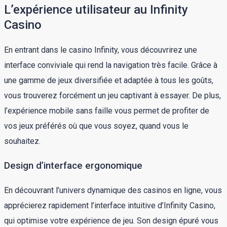
L’expérience utilisateur au Infinity
Casino
En entrant dans le casino Infinity, vous découvrirez une
interface conviviale qui rend la navigation très facile. Grâce à
une gamme de jeux diversifiée et adaptée à tous les goûts,
vous trouverez forcément un jeu captivant à essayer. De plus,
l’expérience mobile sans faille vous permet de profiter de
vos jeux préférés où que vous soyez, quand vous le
souhaitez.
Design d’interface ergonomique
En découvrant l’univers dynamique des casinos en ligne, vous
apprécierez rapidement l’interface intuitive d’Infinity Casino,
qui optimise votre expérience de jeu. Son design épuré vous