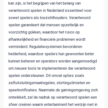
kan zijn, is het begrijpen van het belang van
verantwoord spelen in Nederland essentieel voor
zowel spelers als toezichthouders. Verantwoord
spelen garandeert dat mensen opzettelijk en
voorzichtig gokken, waardoor het risico op
afhankelijkheid en financiële problemen wordt
verminderd. Regulatiesystemen bevorderen
helderheid, waardoor spelers hun gewoonten beter
kunnen beheren en operators worden aangemoedigd
om nieuwe tools te implementeren die verantwoord
spelen ondersteunen. Dit omvat opties zoals
zelfuitsluitingsmaatregelen, stortingslimieten en
speelnotificaties. Naarmate de gamingomgeving zich
ontwikkelt, zal de nadruk op verantwoord spelen een
sfeer creëren waarin entertainment het welzijn niet in