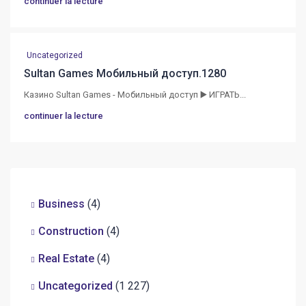
continuer la lecture
Uncategorized
Sultan Games Мобильный доступ.1280
Казино Sultan Games - Мобильный доступ ▶️ ИГРАТЬ...
continuer la lecture
Business
(4)
Construction
(4)
Real Estate
(4)
Uncategorized
(1 227)