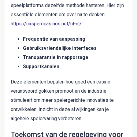
speelplatforms dezelfde methode hanteren. Hier zijn
essentiële elementen om over na te denken:
https://casperocasinos.net/nl-nl/
Frequentie van aanpassing
Gebruiksvriendelijke interfaces
Transparantie in rapportage
Supportkanalen
Deze elementen bepalen hoe goed een casino
verantwoord gokken promoot en de industrie
stimuleert om meer spelergerichte innovaties te
ontwikkelen. Inzicht in deze afwijkingen kan je
algehele spelervaring verbeteren.
Toekomst van de regelgeving voor