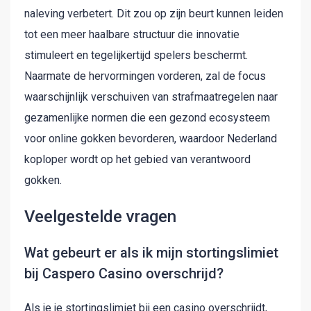
naleving verbetert. Dit zou op zijn beurt kunnen leiden
tot een meer haalbare structuur die innovatie
stimuleert en tegelijkertijd spelers beschermt.
Naarmate de hervormingen vorderen, zal de focus
waarschijnlijk verschuiven van strafmaatregelen naar
gezamenlijke normen die een gezond ecosysteem
voor online gokken bevorderen, waardoor Nederland
koploper wordt op het gebied van verantwoord
gokken.
Veelgestelde vragen
Wat gebeurt er als ik mijn stortingslimiet
bij Caspero Casino overschrijd?
Als je je stortingslimiet bij een casino overschrijdt,