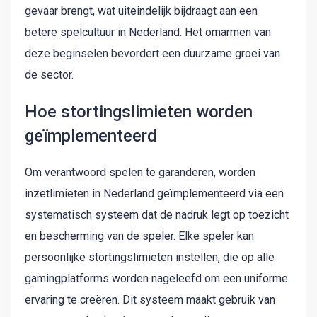
gevaar brengt, wat uiteindelijk bijdraagt aan een
betere spelcultuur in Nederland. Het omarmen van
deze beginselen bevordert een duurzame groei van
de sector.
Hoe stortingslimieten worden
geïmplementeerd
Om verantwoord spelen te garanderen, worden
inzetlimieten in Nederland geïmplementeerd via een
systematisch systeem dat de nadruk legt op toezicht
en bescherming van de speler. Elke speler kan
persoonlijke stortingslimieten instellen, die op alle
gamingplatforms worden nageleefd om een uniforme
ervaring te creëren. Dit systeem maakt gebruik van