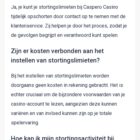
Ja, je kunt je stortingslimieten bij Caspero Casino
tijdelijk opschorten door contact op te nemen met de
klantenservice. Zij helpen je door het proces, zodat je
de gevolgen begrijpt en verantwoord kunt spelen.
Zijn er kosten verbonden aan het
instellen van stortingslimieten?
Bij het instellen van stortingslimieten worden
doorgaans geen kosten in rekening gebracht. Het is
echter cruciaal om de bijzondere voorwaarden van je
casino-account te lezen, aangezien deze kunnen
variëren en van invloed kunnen zijn op je totale
spelervaring.
Hoe kan ik mijn stortingsactiviteit bij