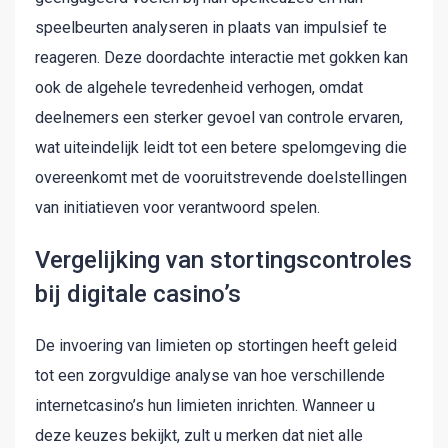
speelbeurten analyseren in plaats van impulsief te
reageren. Deze doordachte interactie met gokken kan
ook de algehele tevredenheid verhogen, omdat
deelnemers een sterker gevoel van controle ervaren,
wat uiteindelijk leidt tot een betere spelomgeving die
overeenkomt met de vooruitstrevende doelstellingen
van initiatieven voor verantwoord spelen.
Vergelijking van stortingscontroles
bij digitale casino’s
De invoering van limieten op stortingen heeft geleid
tot een zorgvuldige analyse van hoe verschillende
internetcasino’s hun limieten inrichten. Wanneer u
deze keuzes bekijkt, zult u merken dat niet alle