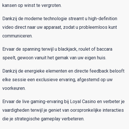
kansen op winst te vergroten.
Dankzij de moderne technologie streamt u high-definition
video direct naar uw apparaat, zodat u probleemloos kunt
communiceren.
Ervaar de spanning terwijl u blackjack, roulet of baccara
speelt, gewoon vanuit het gemak van uw eigen huis.
Dankzij de energieke elementen en directe feedback belooft
elke sessie een exclusieve ervaring, afgestemd op uw
voorkeuren.
Ervaar de live gaming-ervaring bij Loyal Casino en verbeter je
vaardigheden terwijl je geniet van oorspronkelijke interacties
die je strategische gameplay verbeteren.