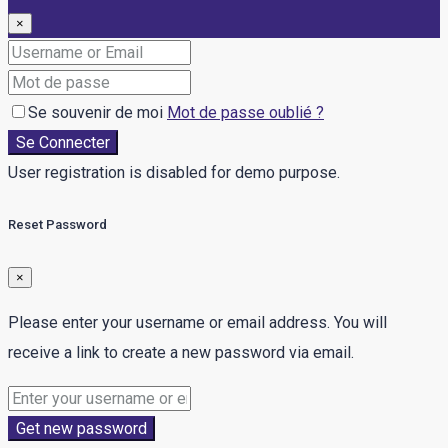
×
Se souvenir de moi
Mot de passe oublié ?
Se Connecter
User registration is disabled for demo purpose.
Reset Password
×
Please enter your username or email address. You will
receive a link to create a new password via email.
Get new password