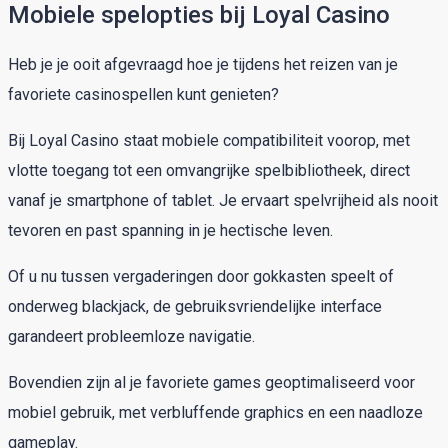
Mobiele spelopties bij Loyal Casino
Heb je je ooit afgevraagd hoe je tijdens het reizen van je
favoriete casinospellen kunt genieten?
Bij Loyal Casino staat mobiele compatibiliteit voorop, met
vlotte toegang tot een omvangrijke spelbibliotheek, direct
vanaf je smartphone of tablet. Je ervaart spelvrijheid als nooit
tevoren en past spanning in je hectische leven.
Of u nu tussen vergaderingen door gokkasten speelt of
onderweg blackjack, de gebruiksvriendelijke interface
garandeert probleemloze navigatie.
Bovendien zijn al je favoriete games geoptimaliseerd voor
mobiel gebruik, met verbluffende graphics en een naadloze
gameplay.