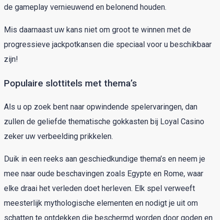
de gameplay vernieuwend en belonend houden.
Mis daarnaast uw kans niet om groot te winnen met de
progressieve jackpotkansen die speciaal voor u beschikbaar
zijn!
Populaire slottitels met thema’s
Als u op zoek bent naar opwindende spelervaringen, dan
zullen de geliefde thematische gokkasten bij Loyal Casino
zeker uw verbeelding prikkelen.
Duik in een reeks aan geschiedkundige thema’s en neem je
mee naar oude beschavingen zoals Egypte en Rome, waar
elke draai het verleden doet herleven. Elk spel verweeft
meesterlijk mythologische elementen en nodigt je uit om
schatten te ontdekken die beschermd worden door goden en