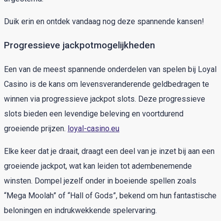
Duik erin en ontdek vandaag nog deze spannende kansen!
Progressieve jackpotmogelijkheden
Een van de meest spannende onderdelen van spelen bij Loyal
Casino is de kans om levensveranderende geldbedragen te
winnen via progressieve jackpot slots. Deze progressieve
slots bieden een levendige beleving en voortdurend
groeiende prijzen.
loyal-casino.eu
Elke keer dat je draait, draagt een deel van je inzet bij aan een
groeiende jackpot, wat kan leiden tot adembenemende
winsten. Dompel jezelf onder in boeiende spellen zoals
“Mega Moolah” of “Hall of Gods”, bekend om hun fantastische
beloningen en indrukwekkende spelervaring.