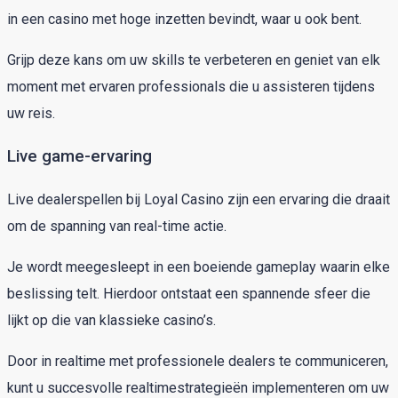
in een casino met hoge inzetten bevindt, waar u ook bent.
Grijp deze kans om uw skills te verbeteren en geniet van elk
moment met ervaren professionals die u assisteren tijdens
uw reis.
Live game-ervaring
Live dealerspellen bij Loyal Casino zijn een ervaring die draait
om de spanning van real-time actie.
Je wordt meegesleept in een boeiende gameplay waarin elke
beslissing telt. Hierdoor ontstaat een spannende sfeer die
lijkt op die van klassieke casino’s.
Door in realtime met professionele dealers te communiceren,
kunt u succesvolle realtimestrategieën implementeren om uw