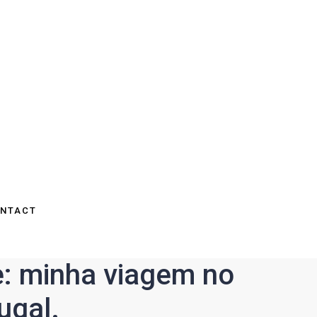
NTACT
e: minha viagem no
ugal.