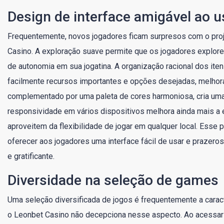
Design de interface amigável ao u
Frequentemente, novos jogadores ficam surpresos com o projet
Casino. A exploração suave permite que os jogadores explor
de autonomia em sua jogatina. A organização racional dos it
facilmente recursos importantes e opções desejadas, melhora
complementado por uma paleta de cores harmoniosa, cria uma 
responsividade em vários dispositivos melhora ainda mais a 
aproveitem da flexibilidade de jogar em qualquer local. Esse
oferecer aos jogadores uma interface fácil de usar e prazeros
e gratificante.
Diversidade na seleção de games
Uma seleção diversificada de jogos é frequentemente a caract
o Leonbet Casino não decepciona nesse aspecto. Ao acessar 