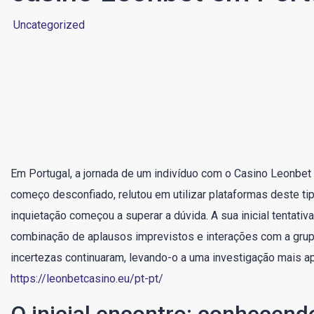
Uncategorized
Em Portugal, a jornada de um indivíduo com o Casino Leonbet
começo desconfiado, relutou em utilizar plataformas deste tip
inquietação começou a superar a dúvida. A sua inicial tentativ
combinação de aplausos imprevistos e interações com a grupo
incertezas continuaram, levando-o a uma investigação mais ap
https://leonbetcasino.eu/pt-pt/