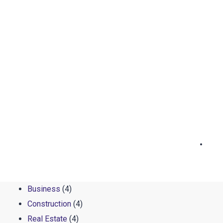
Business
(4)
Construction
(4)
Real Estate
(4)