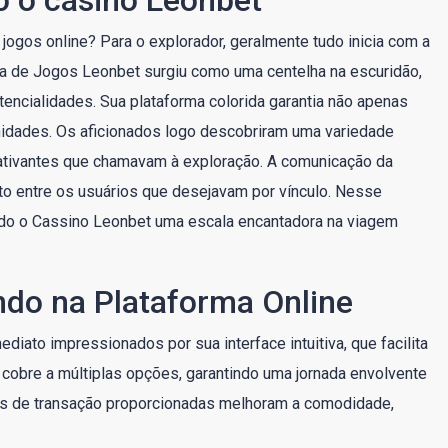
o o casino Leonbet
jogos online? Para o explorador, geralmente tudo inicia com a
sa de Jogos Leonbet surgiu como uma centelha na escuridão,
ncialidades. Sua plataforma colorida garantia não apenas
idades. Os aficionados logo descobriram uma variedade
cativantes que chamavam à exploração. A comunicação da
o entre os usuários que desejavam por vínculo. Nesse
ndo o Cassino Leonbet uma escala encantadora na viagem
ndo na Plataforma Online
iato impressionados por sua interface intuitiva, que facilita
cobre a múltiplas opções, garantindo uma jornada envolvente
mas de transação proporcionadas melhoram a comodidade,