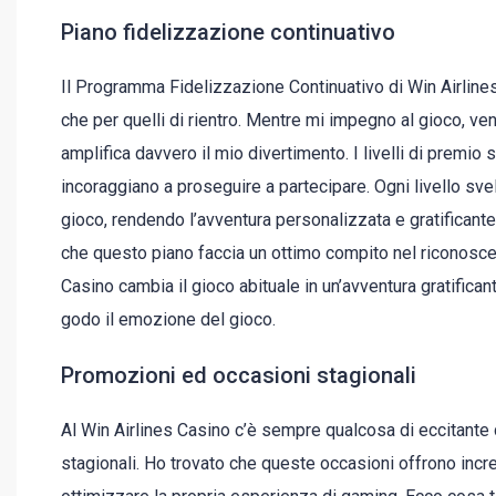
Piano fidelizzazione continuativo
Il Programma Fidelizzazione Continuativo di Win Airline
che per quelli di rientro. Mentre mi impegno al gioco, ve
amplifica davvero il mio divertimento. I livelli di premio
incoraggiano a proseguire a partecipare. Ogni livello svel
gioco, rendendo l’avventura personalizzata e gratificante
che questo piano faccia un ottimo compito nel riconoscer
Casino cambia il gioco abituale in un’avventura gratifi
godo il emozione del gioco.
Promozioni ed occasioni stagionali
Al Win Airlines Casino c’è sempre qualcosa di eccitante d
stagionali. Ho trovato che queste occasioni offrono incredi