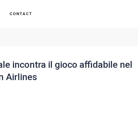
S
CONTACT
e incontra il gioco affidabile nel
n Airlines