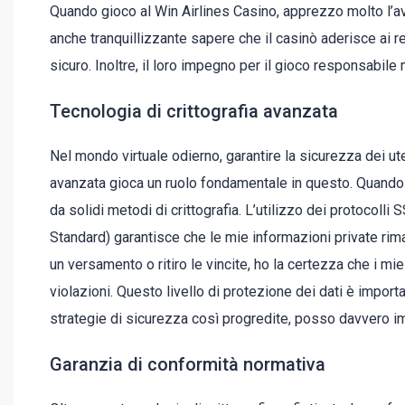
Quando gioco al Win Airlines Casino, apprezzo molto l’ava
anche tranquillizzante sapere che il casinò aderisce ai 
sicuro. Inoltre, il loro impegno per il gioco responsabile
Tecnologia di crittografia avanzata
Nel mondo virtuale odierno, garantire la sicurezza dei uten
avanzata gioca un ruolo fondamentale in questo. Quando g
da solidi metodi di crittografia. L’utilizzo dei protocol
Standard) garantisce che le mie informazioni private rima
un versamento o ritiro le vincite, ho la certezza che i miei
violazioni. Questo livello di protezione dei dati è impor
strategie di sicurezza così progredite, posso davvero i
Garanzia di conformità normativa