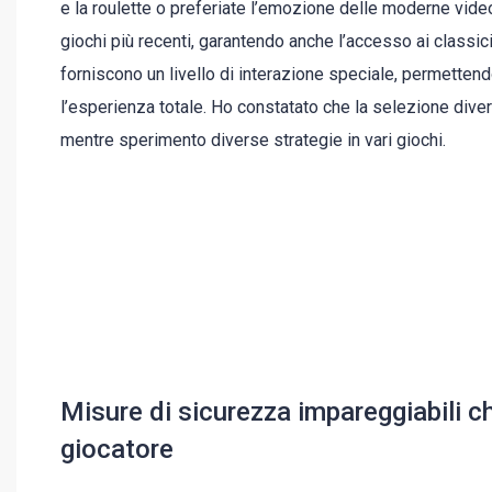
e la roulette o preferiate l’emozione delle moderne video 
giochi più recenti, garantendo anche l’accesso ai classici
forniscono un livello di interazione speciale, permettend
l’esperienza totale. Ho constatato che la selezione divers
mentre sperimento diverse strategie in vari giochi.
Misure di sicurezza impareggiabili c
giocatore