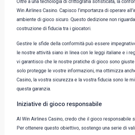
Oltre a una tecnologia di crittografia sofisticata, la con
Win Airlines Casino. Capisco l’importanza di operare all’i
ambiente di gioco sicuro. Questo dedizione non riguarda 
costruzione di fiducia tra i giocatori.
Gestire le sfide della conformità può essere impegnativo
le nostre attività siano in linea con le leggi italiane e i
vi garantisco che le nostre pratiche di gioco sono giuste
solo protegge le vostre informazioni, ma ottimizza anche
Casino, la vostra sicurezza e la vostra fiducia sono le 
questa garanzia.
Iniziative di gioco responsabile
Al Win Airlines Casino, credo che il gioco responsabile si
Per ottenere questo obiettivo, sostengo una serie di valid