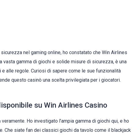
 sicurezza nel gaming online, ho constatato che Win Airlines
una vasta gamma di giochi e solide misure di sicurezza, è una
i e alle regole. Curiosi di sapere come le sue funzionalità
de questo casinò una scelta privilegiata per i giocatori.
disponibile su Win Airlines Casino
a veramente. Ho investigato l’ampia gamma di giochi qui, e ho
. Che siate fan dei classici giochi da tavolo come il blackjack