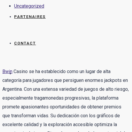
Uncategorized
PARTENAIRES
CONTACT
Bwin
Casino se ha establecido como un lugar de alta
categoría para jugadores que persiguen enormes jackpots en
Argentina. Con una extensa variedad de juegos de alto riesgo,
especialmente tragamonedas progresivas, la plataforma
promete apasionantes oportunidades de obtener premios
que transforman vidas. Su dedicación con los gráficos de
excelente calidad y la exploración accesible optimiza la