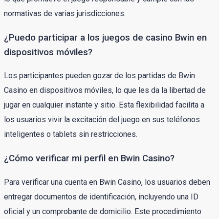
normativas de varias jurisdicciones.
¿Puedo participar a los juegos de casino Bwin en
dispositivos móviles?
Los participantes pueden gozar de los partidas de Bwin
Casino en dispositivos móviles, lo que les da la libertad de
jugar en cualquier instante y sitio. Esta flexibilidad facilita a
los usuarios vivir la excitación del juego en sus teléfonos
inteligentes o tablets sin restricciones.
¿Cómo verificar mi perfil en Bwin Casino?
Para verificar una cuenta en Bwin Casino, los usuarios deben
entregar documentos de identificación, incluyendo una ID
oficial y un comprobante de domicilio. Este procedimiento