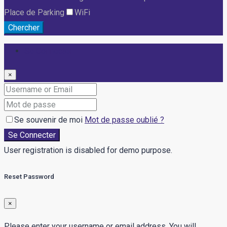
Place de Parking
WiFi
Chercher
Se Connecter
×
Se souvenir de moi
Mot de passe oublié ?
Se Connecter
User registration is disabled for demo purpose.
Reset Password
×
Please enter your username or email address. You will