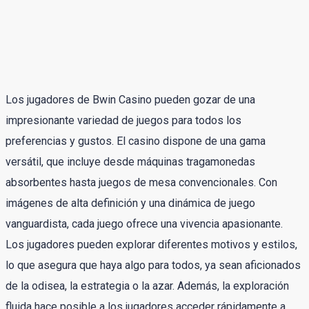
Los jugadores de Bwin Casino pueden gozar de una
impresionante variedad de juegos para todos los
preferencias y gustos. El casino dispone de una gama
versátil, que incluye desde máquinas tragamonedas
absorbentes hasta juegos de mesa convencionales. Con
imágenes de alta definición y una dinámica de juego
vanguardista, cada juego ofrece una vivencia apasionante.
Los jugadores pueden explorar diferentes motivos y estilos,
lo que asegura que haya algo para todos, ya sean aficionados
de la odisea, la estrategia o la azar. Además, la exploración
fluida hace posible a los jugadores acceder rápidamente a