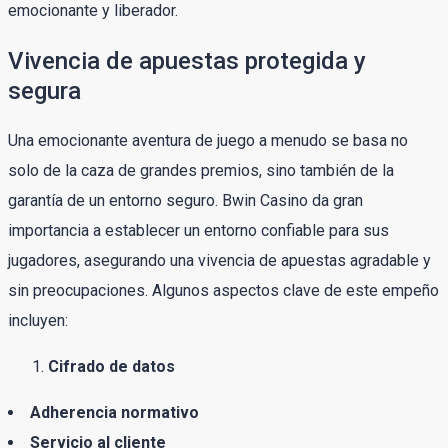
emocionante y liberador.
Vivencia de apuestas protegida y
segura
Una emocionante aventura de juego a menudo se basa no
solo de la caza de grandes premios, sino también de la
garantía de un entorno seguro. Bwin Casino da gran
importancia a establecer un entorno confiable para sus
jugadores, asegurando una vivencia de apuestas agradable y
sin preocupaciones. Algunos aspectos clave de este empeño
incluyen:
Cifrado de datos
Adherencia normativo
Servicio al cliente