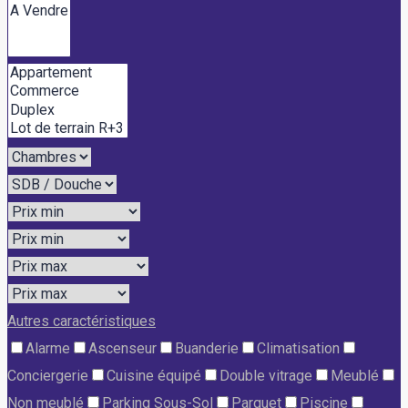
Autres caractéristiques
Alarme
Ascenseur
Buanderie
Climatisation
Conciergerie
Cuisine équipé
Double vitrage
Meublé
Non meublé
Parking Sous-Sol
Parquet
Piscine