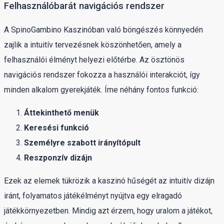
Felhasználóbarát navigációs rendszer
A SpinoGambino Kaszinóban való böngészés könnyedén
zajlik a intuitív tervezésnek köszönhetően, amely a
felhasználói élményt helyezi előtérbe. Az ösztönös
navigációs rendszer fokozza a használói interakciót, így
minden alkalom gyerekjáték. Íme néhány fontos funkció:
Áttekinthető menük
Keresési funkció
Személyre szabott irányítópult
Reszponzív dizájn
Ezek az elemek tükrözik a kaszinó hűségét az intuitív dizájn
iránt, folyamatos játékélményt nyújtva egy elragadó
játékkörnyezetben. Mindig azt érzem, hogy uralom a játékot,