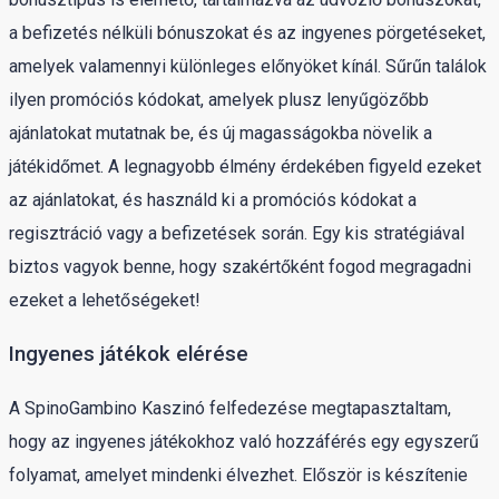
a befizetés nélküli bónuszokat és az ingyenes pörgetéseket,
amelyek valamennyi különleges előnyöket kínál. Sűrűn találok
ilyen promóciós kódokat, amelyek plusz lenyűgözőbb
ajánlatokat mutatnak be, és új magasságokba növelik a
játékidőmet. A legnagyobb élmény érdekében figyeld ezeket
az ajánlatokat, és használd ki a promóciós kódokat a
regisztráció vagy a befizetések során. Egy kis stratégiával
biztos vagyok benne, hogy szakértőként fogod megragadni
ezeket a lehetőségeket!
Ingyenes játékok elérése
A SpinoGambino Kaszinó felfedezése megtapasztaltam,
hogy az ingyenes játékokhoz való hozzáférés egy egyszerű
folyamat, amelyet mindenki élvezhet. Először is készítenie