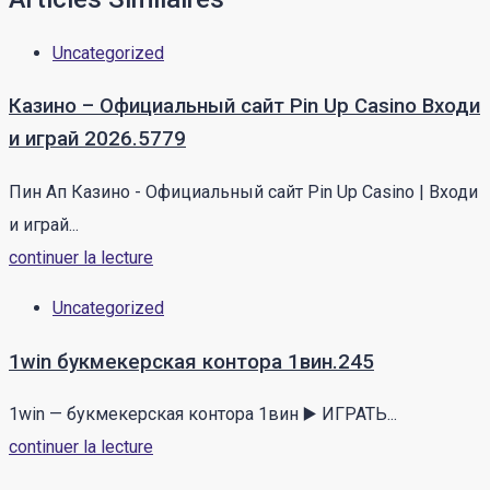
Uncategorized
Казино – Официальный сайт Pin Up Casino Входи
и играй 2026.5779
Пин Ап Казино - Официальный сайт Pin Up Casino | Входи
и играй...
continuer la lecture
Uncategorized
1win букмекерская контора 1вин.245
1win — букмекерская контора 1вин ▶️ ИГРАТЬ...
continuer la lecture