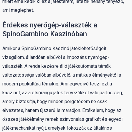
miért emelkedik ki ez a játékterem, létezik néhány tényező,
ami meglephet.
Érdekes nyerőgép-választék a
SpinoGambino Kaszinóban
Amikor a SpinoGambino Kaszinó játéklehetőségeit
vizsgálom, állandóan elbűvöl a impozáns nyerőgép-
választék. A rendelkezésre álló játékautomata témák
változatossága valóban elbűvölő, a mitikus élményektől a
modern popkultúra témákig. Ami egyedivé teszi ezt a
kaszinót, az a elsőrangú játék tervezőkkel való partnerség,
amely biztosítja, hogy minden pörgetésem ne csak
élvezetes, hanem újszerű is maradjon. Értékelem, hogy az
összes játékélmény remek színvonalas grafikát és egyedi
játékmechanikát nyújt, amelyek fokozzák az általános