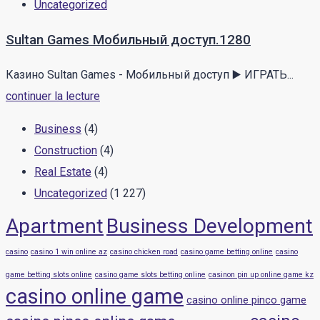
Uncategorized
Sultan Games Мобильный доступ.1280
Казино Sultan Games - Мобильный доступ ▶️ ИГРАТЬ...
continuer la lecture
Business
(4)
Construction
(4)
Real Estate
(4)
Uncategorized
(1 227)
Apartment
Business Development
casino
casino 1 win online az
casino chicken road
casino game betting online
casino
game betting slots online
casino game slots betting online
casinon pin up online game kz
casino online game
casino online pinco game