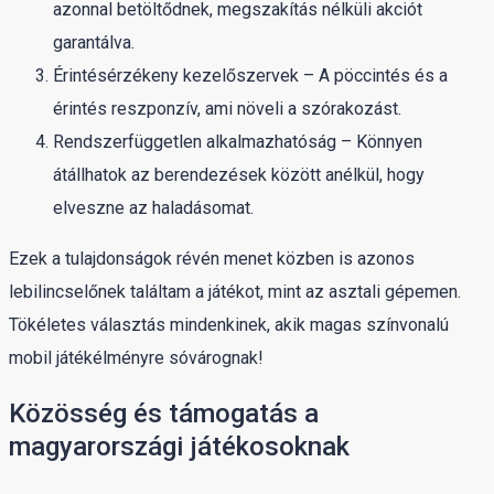
azonnal betöltődnek, megszakítás nélküli akciót
garantálva.
Érintésérzékeny kezelőszervek – A pöccintés és a
érintés reszponzív, ami növeli a szórakozást.
Rendszerfüggetlen alkalmazhatóság – Könnyen
átállhatok az berendezések között anélkül, hogy
elveszne az haladásomat.
Ezek a tulajdonságok révén menet közben is azonos
lebilincselőnek találtam a játékot, mint az asztali gépemen.
Tökéletes választás mindenkinek, akik magas színvonalú
mobil játékélményre sóvárognak!
Közösség és támogatás a
magyarországi játékosoknak