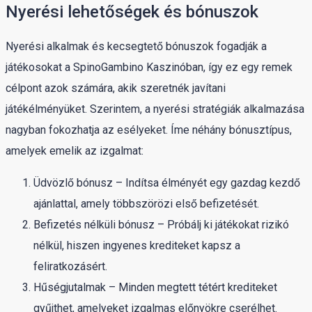
Nyerési lehetőségek és bónuszok
Nyerési alkalmak és kecsegtető bónuszok fogadják a
játékosokat a SpinoGambino Kaszinóban, így ez egy remek
célpont azok számára, akik szeretnék javítani
játékélményüket. Szerintem, a nyerési stratégiák alkalmazása
nagyban fokozhatja az esélyeket. Íme néhány bónusztípus,
amelyek emelik az izgalmat:
Üdvözlő bónusz – Indítsa élményét egy gazdag kezdő
ajánlattal, amely többszörözi első befizetését.
Befizetés nélküli bónusz – Próbálj ki játékokat rizikó
nélkül, hiszen ingyenes krediteket kapsz a
feliratkozásért.
Hűségjutalmak – Minden megtett tétért krediteket
gyűjthet, amelyeket izgalmas előnyökre cserélhet.