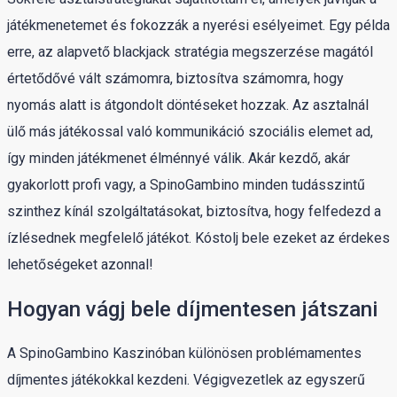
játékmenetemet és fokozzák a nyerési esélyeimet. Egy példa
erre, az alapvető blackjack stratégia megszerzése magától
értetődővé vált számomra, biztosítva számomra, hogy
nyomás alatt is átgondolt döntéseket hozzak. Az asztalnál
ülő más játékossal való kommunikáció szociális elemet ad,
így minden játékmenet élménnyé válik. Akár kezdő, akár
gyakorlott profi vagy, a SpinoGambino minden tudásszintű
szinthez kínál szolgáltatásokat, biztosítva, hogy felfedezd a
ízlésednek megfelelő játékot. Kóstolj bele ezeket az érdekes
lehetőségeket azonnal!
Hogyan vágj bele díjmentesen játszani
A SpinoGambino Kaszinóban különösen problémamentes
díjmentes játékokkal kezdeni. Végigvezetlek az egyszerű