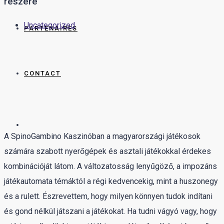
részére
Uncategorized
PARTENAIRES
CONTACT
A SpinoGambino Kaszinóban a magyarországi játékosok
számára szabott nyerőgépek és asztali játékokkal érdekes
kombinációját látom. A változatosság lenyűgöző, a impozáns
játékautomata témáktól a régi kedvencekig, mint a huszonegy
és a rulett. Észrevettem, hogy milyen könnyen tudok indítani
és gond nélkül játszani a játékokat. Ha tudni vágyó vagy, hogy