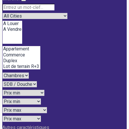
Autres caractéristiques