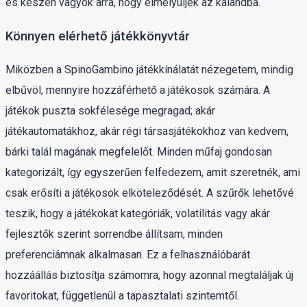
és készen vagyok arra, hogy elmélyüljek az kalandba.
Könnyen elérhető játékkönyvtár
Miközben a SpinoGambino játékkínálatát nézegetem, mindig
elbűvöl, mennyire hozzáférhető a játékosok számára. A
játékok puszta sokfélesége megragad; akár
játékautomatákhoz, akár régi társasjátékokhoz van kedvem,
bárki talál magának megfelelőt. Minden műfaj gondosan
kategorizált, így egyszerűen felfedezem, amit szeretnék, ami
csak erősíti a játékosok elköteleződését. A szűrők lehetővé
teszik, hogy a játékokat kategóriák, volatilitás vagy akár
fejlesztők szerint sorrendbe állítsam, minden
preferenciámnak alkalmasan. Ez a felhasználóbarát
hozzáállás biztosítja számomra, hogy azonnal megtaláljak új
favoritokat, függetlenül a tapasztalati szintemtől.