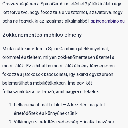
Összességében a SpinoGambino elérhető játékkínálata úgy
lett tervezve, hogy fokozza a élvezetemet, szavatolva, hogy
soha ne fogyjak ki az izgalmas alkalmakból.
spinogambino.eu
Zökkenőmentes mobilos élmény
Miután áttekintettem a SpinoGambino játékkönyvtárát,
örömmel észleltem, milyen zökkenőmentesen üzemel a
mobil játék. Ez a hibátlan mobil játékélmény ténylegesen
fokozza a játékosok kapcsolatát, így akárki egyszerűen
belemerülhet a mobiljátékokban. Íme egy-két
felhasználóbarát jellemző, amit nagyra értékelek:
Felhasználóbarát felület – A kezelés magától
értetődőnek és könnyűnek tűnik.
Villámgyors betöltési sebesség – A alkalmazások