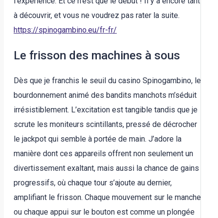
l’expérience. Et ce n’est que le début ! Il y a encore tant
à découvrir, et vous ne voudrez pas rater la suite.
https://spinogambino.eu/fr-fr/
Le frisson des machines à sous
Dès que je franchis le seuil du casino Spinogambino, le
bourdonnement animé des bandits manchots m’séduit
irrésistiblement. L’excitation est tangible tandis que je
scrute les moniteurs scintillants, pressé de décrocher
le jackpot qui semble à portée de main. J’adore la
manière dont ces appareils offrent non seulement un
divertissement exaltant, mais aussi la chance de gains
progressifs, où chaque tour s’ajoute au dernier,
amplifiant le frisson. Chaque mouvement sur le manche
ou chaque appui sur le bouton est comme un plongée