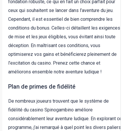
fondation robuste, ce qui en fait un choix parfait pour
ceux qui souhaitent se lancer dans l’aventure du jeu.
Cependant, il est essentiel de bien comprendre les
conditions du bonus. Celles-ci détaillent les exigences
de mise et les jeux éligibles, vous évitant ainsi toute
déception. En maîtrisant ces conditions, vous
optimiserez vos gains et bénéficierez pleinement de
l’excitation du casino. Prenez cette chance et
améliorons ensemble notre aventure ludique !
Plan de primes de fidélité
De nombreux joueurs trouvent que le système de
fidélité du casino Spinogambino améliore
considérablement leur aventure ludique. En explorant ce
programme, j’ai remarqué à quel point les divers paliers