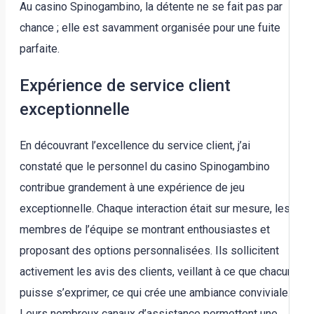
Au casino Spinogambino, la détente ne se fait pas par
chance ; elle est savamment organisée pour une fuite
parfaite.
Expérience de service client
exceptionnelle
En découvrant l’excellence du service client, j’ai
constaté que le personnel du casino Spinogambino
contribue grandement à une expérience de jeu
exceptionnelle. Chaque interaction était sur mesure, les
membres de l’équipe se montrant enthousiastes et
proposant des options personnalisées. Ils sollicitent
activement les avis des clients, veillant à ce que chacun
puisse s’exprimer, ce qui crée une ambiance conviviale.
Leurs nombreux canaux d’assistance permettent une