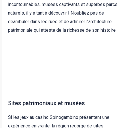
incontournables, musées captivants et superbes parcs
naturels, il y a tant à découvrir ! N’oubliez pas de
déambuler dans les rues et de admirer l’architecture
patrimoniale qui atteste de la richesse de son histoire.
Sites patrimoniaux et musées
Si les jeux au casino Spinogambino présentent une
expérience enivrante, la région regorge de sites