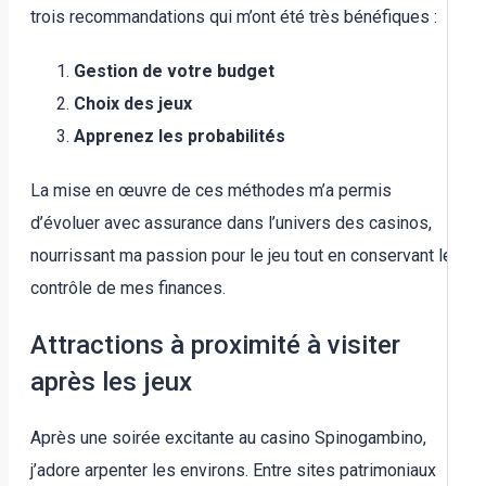
trois recommandations qui m’ont été très bénéfiques :
Gestion de votre budget
Choix des jeux
Apprenez les probabilités
La mise en œuvre de ces méthodes m’a permis
d’évoluer avec assurance dans l’univers des casinos,
nourrissant ma passion pour le jeu tout en conservant le
contrôle de mes finances.
Attractions à proximité à visiter
après les jeux
Après une soirée excitante au casino Spinogambino,
j’adore arpenter les environs. Entre sites patrimoniaux