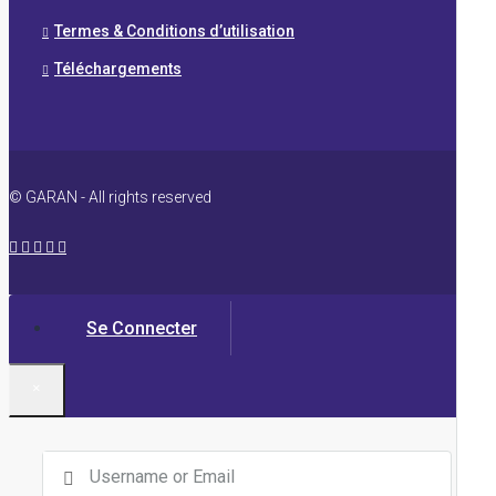
Termes & Conditions d’utilisation
Téléchargements
© GARAN - All rights reserved
Se Connecter
×