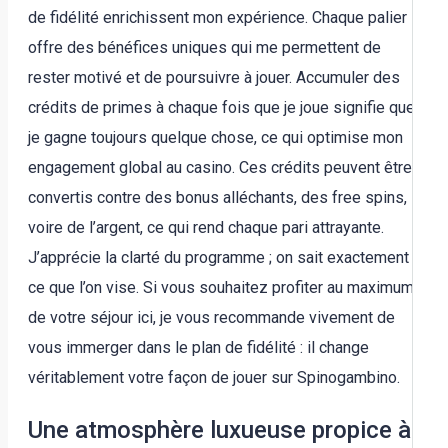
de fidélité enrichissent mon expérience. Chaque palier
offre des bénéfices uniques qui me permettent de
rester motivé et de poursuivre à jouer. Accumuler des
crédits de primes à chaque fois que je joue signifie que
je gagne toujours quelque chose, ce qui optimise mon
engagement global au casino. Ces crédits peuvent être
convertis contre des bonus alléchants, des free spins,
voire de l’argent, ce qui rend chaque pari attrayante.
J’apprécie la clarté du programme ; on sait exactement
ce que l’on vise. Si vous souhaitez profiter au maximum
de votre séjour ici, je vous recommande vivement de
vous immerger dans le plan de fidélité : il change
véritablement votre façon de jouer sur Spinogambino.
Une atmosphère luxueuse propice à