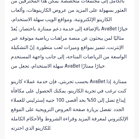
بالكامل إلى مجتمعات متخصصة. يُمكّن هذا المحترفين من
العثور بسهولة على المزيد من عروض الكازينوهات، وألعاب
الكازينو الإلكترونية، ومواقع الويب سهلة الاستخدام،
بالإضافة إلى خدمة دعم ممتازة. باختصار، يُعدّ AvaBet خيارًا
مثاليًا لمن يبحثون عن منصة مراهنات رياضية موثوقة عبر
الإنترنت، تتميز بمواقع وميزات لعب متطورة. إنّ التشكيلة
الواسعة من الرياضات المتاحة، إلى جانب واجهة المستخدم
سهلة الاستخدام، تجعل من AvaBet خيارًا ممتازًا.
بحسب تجربتي، فإن خدمة عملاء كازينو AvaBet ممتازة. إذا
كنت ترغب في تجربة الكازينو، يمكنك الحصول على مكافأة
إيداع تصل إلى 50% بحد أقصى 100 جنيه إسترليني للعملاء
الجدد. تفضل بزيارة صفحة العروض الترويجية على الموقع
الإلكتروني لمعرفة المزيد وقراءة الشروط والأحكام الكاملة
للكازينو الذي اخترته.