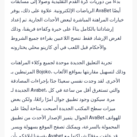
بدءًا من دوريات كرة القدم التقليدية وصولًا إلى مسابقات
الرياضات الإلكترونية. علاوة على ذلك، يوفر AvaBet أيضًا
خيارات المراهنة المباشرة لبعض الأحداث الجارية. تم إعداد
إرشاداتنا بالكامل بناءً على خبرة وكفاءة فريقنا، وذلك
لغرض الإرشاد فقط. ننصح اللاعبين بقراءة جميع الشروط
والأحكام قبل اللعب في أي كازينو محلي يختارونه.
تجربة التعليق الجديدة موحدة لجميع وكلاء المراهنات
المرتبطين بـ Bojoko، وذلك لتسهيل مقارنتها بمواقع الألعاب
الأخرى. لقد وجدت نفسي سعيدًا جدًا بإجراءات المصادقة
الجديدة لـ Avabet، والتي تستغرق أقل من ساعة في كل
مرة. سيكون وجود تطبيق جوال أمرًا رائعًا، ولكن بعض
ميزات سطح المكتب الجديدة أصبحت متاحة أيضًا على
الجوال. يتميز الإصدار الأحدث من تطبيق AvaBet للهواتف
المحمولة بالسرعة، ويمكنك تصفح الموقع بسهولة ويسر.
يؤسفنا إبلاغكم بأن Avabet قد علقت مؤقتًا شراكتها مع