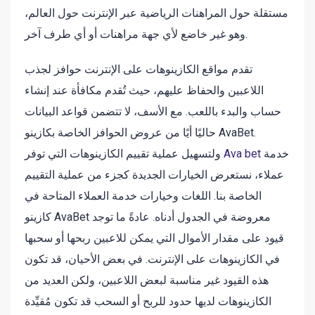
مستقلة حول المراهنات الرياضية عبر الإنترنت حول العالم،
وهو غير خاضع لأي جهة مراهنات أو أي طرف آخر.
تقدم مواقع الكازينوهات على الإنترنت حوافز لجذب
اللاعبين والحفاظ عليهم، حيث تُقدم مكافأة عند إنشاء
حساب والبدء باللعب. مع الأسف، لا تتضمن قواعد البيانات
حاليًا أيًا من عروض الحوافز الخاصة بكازينو AvaBet.
خدمة
Ava bet
ولتسهيل عملية تقييم الكازينوهات التي توفر
عملاء، نستعرض الخيارات الجديدة كجزء من عملية التقييم
الخاصة بنا. اللغات وخيارات خدمة العملاء المتاحة في
كازينو AvaBet معروضة في الجدول أدناه. عادةً ما توجد
قيود على مقدار الأموال التي يمكن للاعبين ربحها أو سحبها
في الكازينوهات على الإنترنت. في بعض الأحيان، قد تكون
هذه القيود غير مناسبة لبعض اللاعبين، ولكن العديد من
الكازينوهات لديها حدود للربح أو السحب قد تكون مُقيِّدة