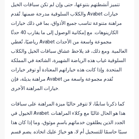
تتميز أنشطتهم بتنوعها، حتى وإن لم تكن سباقات الخيل
والكلاب السلوقية مدرجة ضمنها. تُقدم Avabet خيارات
مراهنة متنوعة تناسب جميع الأذواق، بما في ذلك خيارات
الكازينوهات. مع إمكانية الوصول إلى ما يقارب 40 حدثًا
رياضيًا، تُغطي Avabet مجموعة واسعة من الأحداث
العالمية. ومع ذلك، قد يلاحظ عشاق سباقات الخيل والكلاب
السلوقية غياب هذه الرياضة الشهيرة، الشائعة في المملكة
المتحدة. وإذا كانت هذه خياراتهم المعتادة أو توفر خيارات
مراهنة بديلة، فإن Avabet تُقدم مجموعة واسعة من
خيارات المراهنة الأخرى.
كما ذكرنا سابقًا، لا تتوفر حاليًا ميزة المراهنة على سباقات
الخيول في Avabet. هذا هو الحال غالبًا مع وكلاء المراهنات
الجدد الذين يطلقون خدماتهم باسمٍ موثوق، وما إذا كان هذا
سببًا حاسمًا للتسجيل أم لا، هو خيارٌ عليك اتخاذه. يضم قسم