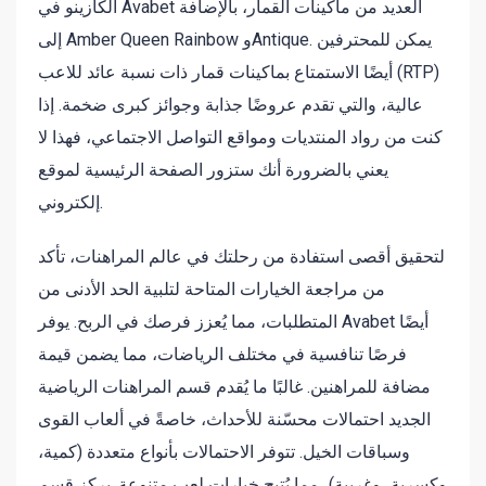
الكازينو في Avabet العديد من ماكينات القمار، بالإضافة
إلى Amber Queen Rainbow وAntique. يمكن للمحترفين
أيضًا الاستمتاع بماكينات قمار ذات نسبة عائد للاعب (RTP)
عالية، والتي تقدم عروضًا جذابة وجوائز كبرى ضخمة. إذا
كنت من رواد المنتديات ومواقع التواصل الاجتماعي، فهذا لا
يعني بالضرورة أنك ستزور الصفحة الرئيسية لموقع
إلكتروني.
لتحقيق أقصى استفادة من رحلتك في عالم المراهنات، تأكد
من مراجعة الخيارات المتاحة لتلبية الحد الأدنى من
المتطلبات، مما يُعزز فرصك في الربح. يوفر Avabet أيضًا
فرصًا تنافسية في مختلف الرياضات، مما يضمن قيمة
مضافة للمراهنين. غالبًا ما يُقدم قسم المراهنات الرياضية
الجديد احتمالات محسّنة للأحداث، خاصةً في ألعاب القوى
وسباقات الخيل. تتوفر الاحتمالات بأنواع متعددة (كمية،
وكسرية، وغربية)، مما يُتيح خيارات لعب متنوعة. يركز قسم