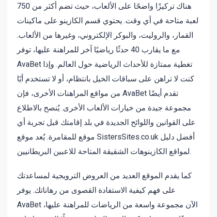
هناك تركيزًا واضحًا على الألعاب، حيث تضم أكثر من 750
لعبة متاحة في أي وقت. يحتوي قسم الكازينو على ماكينات
القمار، والروليت، والبوكر الإلكتروني، وغيرها من الألعاب.
مع ما يقارب 40 حدثًا رياضيًا آخر للمراهنة عليها، توفر
AvaBet تغطية ممتازة للأحداث الرياضية حول العالم. وإذا
كنت لا تراهن على سباقات الخيل بانتظام، أو لا تستخدم أيًا
من مواقع المراهنات الأخرى، فإن AvaBet تقدم أيضًا
مجموعة جيدة من خيارات الألعاب الأخرى. يُنصح بالاطلاع
على القوانين واللوائح الجديدة في بلد إقامتك قبل تجربة أي
موقع للمقامرة. يُعد موقع SistersSites.co.uk أفضل دليل
لمواقع الكازينوهات الشقيقة المتاحة للاعبين البريطانيين.
كما يقدم الموقع العديد من العروض الترويجية لمساعدتك
على فهم كيفية الاستفادة القصوى من رهاناتك. يوفر
AvaBet الآن مجموعة واسعة من الرياضات للمراهنة عليها،