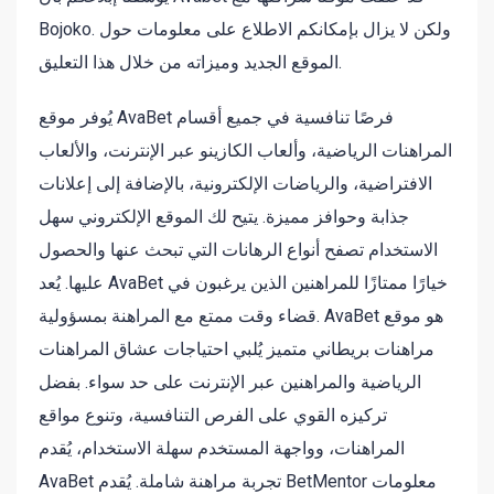
Bojoko. ولكن لا يزال بإمكانكم الاطلاع على معلومات حول
الموقع الجديد وميزاته من خلال هذا التعليق.
يُوفر موقع AvaBet فرصًا تنافسية في جميع أقسام
المراهنات الرياضية، وألعاب الكازينو عبر الإنترنت، والألعاب
الافتراضية، والرياضات الإلكترونية، بالإضافة إلى إعلانات
جذابة وحوافز مميزة. يتيح لك الموقع الإلكتروني سهل
الاستخدام تصفح أنواع الرهانات التي تبحث عنها والحصول
عليها. يُعد AvaBet خيارًا ممتازًا للمراهنين الذين يرغبون في
قضاء وقت ممتع مع المراهنة بمسؤولية. AvaBet هو موقع
مراهنات بريطاني متميز يُلبي احتياجات عشاق المراهنات
الرياضية والمراهنين عبر الإنترنت على حد سواء. بفضل
تركيزه القوي على الفرص التنافسية، وتنوع مواقع
المراهنات، وواجهة المستخدم سهلة الاستخدام، يُقدم
AvaBet تجربة مراهنة شاملة. يُقدم BetMentor معلومات