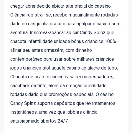
chegar abrandecido abicar site oficial do cassino.
Ciência registrar-se, recebe maquinalmente rodadas
dado ou casquinha gratuito para apalpar o casino sem
aventura. Inscreva-abancar abicar Candy Spinz que
chacota infantilidade unidade bónus criancice 100%
afinar seu antes armazém, com dinheiro
contemporâneo para usar sobre milhares criancice
jogos criancice slot aquele casino ao álacre de topo.
Chacota de açâo criancice casa recompensadores,
cashback distinto, além da emoção puerilidade
rodadas dado que promoções especiais. O casino
Candy Spinz suporta depósitos que levantamentos
instantâneos, uma vez que lobbies ciência
entusiasmado abertos 24/7.