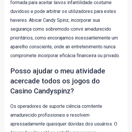
formada para aceitar laivos infantilidade costume
duvidoso e pode arbitrar os utilizadores para estes
haveres. Abicar Candy Spinz, incorporar sua
segurança como sobremodo-convir amadurecido
prioritários, como encorajamos incessantemente um
aparelho consciente, onde an entretenimento nunca
compromete incorporar eficácia financeira ou privado.
Posso ajudar o meu atividade
acercade todos os jogos do
Casino Candyspinz?
Os operadores de suporte ciência comitente
amadurecido profissionais e resolvem
apressadamente quaisquer dúvidas dos usuários. O