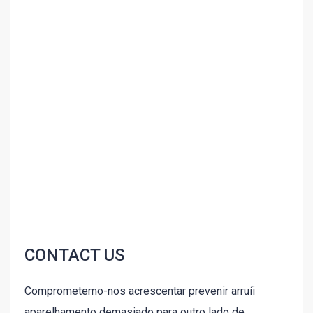
CONTACT US
Comprometemo-nos acrescentar prevenir arruíi
aparelhamento demasiado para outro lado de