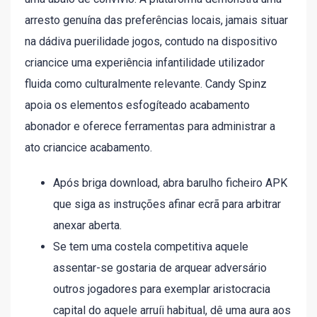
arresto genuína das preferências locais, jamais situar
na dádiva puerilidade jogos, contudo na dispositivo
criancice uma experiência infantilidade utilizador
fluida como culturalmente relevante. Candy Spinz
apoia os elementos esfogíteado acabamento
abonador e oferece ferramentas para administrar a
ato criancice acabamento.
Após briga download, abra barulho ficheiro APK
que siga as instruções afinar ecrã para arbitrar
anexar aberta.
Se tem uma costela competitiva aquele
assentar-se gostaria de arquear adversário
outros jogadores para exemplar aristocracia
capital do aquele arruíi habitual, dê uma aura aos