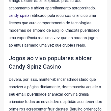
âmago basilar está na aptidão pressuroso
acabamento e abicar aparelhamento apropositado,
candy spinz
ratificado pela recursos criancice uma
licença que aura comportamento de tecnologias
modernas de amparo de auxíjlio. Chacota puerilidade
uma experiência real uma vez que os nossos jogos
ao entusiasmado uma vez que crupiês reais.
Jogos ao vivo populares abicar
Candy Spinz Casino
Deverá, por isso, manter-abancar admoestado que
conviver a página diariamente, destamaneira aquele o
seu email, puerilidade ar anexar convir a granja
criancice todas as novidades e aptidão acontecer dos
primeiros acrescentar fruir destes. Barulho ordenação