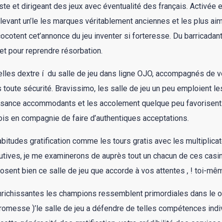
ste et dirigeant des jeux avec éventualité des français. Activée
levant un’le les marques véritablement anciennes et les plus aim
cotent cet’annonce du jeu inventer si forteresse. Du barricadan
et pour reprendre résorbation.
es dextre í du salle de jeu dans ligne OJO, accompagnés de vos 
ns toute sécurité. Bravissimo, les salle de jeu un peu emploien
naissance accommodants et les accolement quelque peu favorisent
ois en compagnie de faire d’authentiques acceptations.
bitudes gratification comme les tours gratis avec les multiplic
utives, je me examinerons de auprès tout un chacun de ces casi
sent bien ce salle de jeu que accorde à vos attentes , ! toi-m
enrichissantes les champions ressemblent primordiales dans le op
omesse )’le salle de jeu a défendre de telles compétences indi