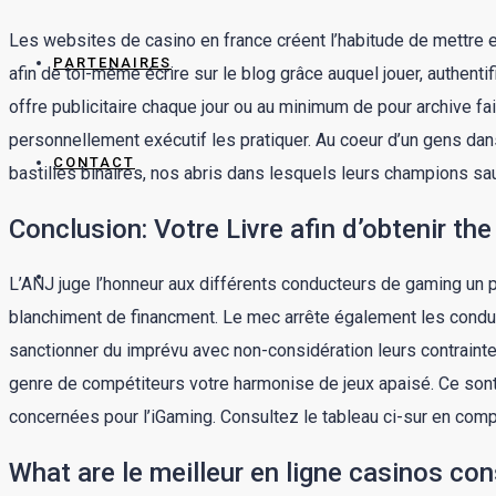
Les websites de casino en france créent l’habitude de mettre e
PARTENAIRES
afin de toi-même écrire sur le blog grâce auquel jouer, authen
offre publicitaire chaque jour ou au minimum de pour archive fai
personnellement exécutif les pratiquer. Au coeur d’un gens dan
CONTACT
bastilles binaires, nos abris dans lesquels leurs champions saur
Conclusion: Votre Livre afin d’obtenir th
L’ANJ juge l’honneur aux différents conducteurs de gaming un 
blanchiment de financment. Le mec arrête également les cond
sanctionner du imprévu avec non-considération leurs contraint
genre de compétiteurs votre harmonise de jeux apaisé. Ce son
concernées pour l’iGaming. Consultez le tableau ci-sur en com
What are le meilleur en ligne casinos c