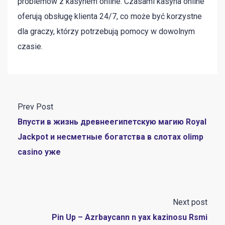
problemów z kasynem online. Czasami kasyna online
oferują obsługę klienta 24/7, co może być korzystne
dla graczy, którzy potrzebują pomocy w dowolnym
czasie.
Prev Post
Впусти в жизнь древнеегипетскую магию Royal
Jackpot и несметные богатства в слотах olimp
casino уже
Next post
Pin Up – Azrbaycann n yax kazinosu Rsmi