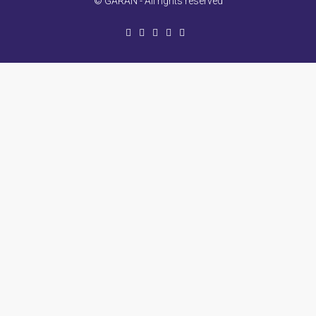
© GARAN - All rights reserved