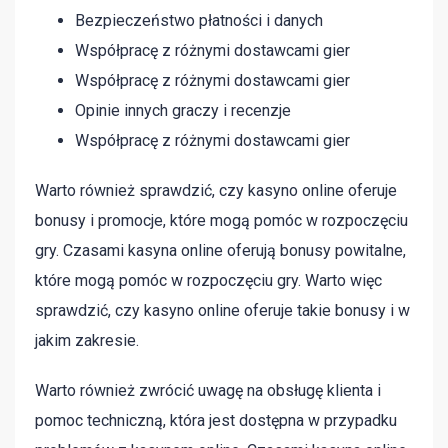
Bezpieczeństwo płatności i danych
Współpracę z różnymi dostawcami gier
Współpracę z różnymi dostawcami gier
Opinie innych graczy i recenzje
Współpracę z różnymi dostawcami gier
Warto również sprawdzić, czy kasyno online oferuje
bonusy i promocje, które mogą pomóc w rozpoczęciu
gry. Czasami kasyna online oferują bonusy powitalne,
które mogą pomóc w rozpoczęciu gry. Warto więc
sprawdzić, czy kasyno online oferuje takie bonusy i w
jakim zakresie.
Warto również zwrócić uwagę na obsługę klienta i
pomoc techniczną, która jest dostępna w przypadku