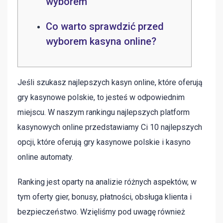
wyborem
Co warto sprawdzić przed
wyborem kasyna online?
Jeśli szukasz najlepszych kasyn online, które oferują
gry kasynowe polskie, to jesteś w odpowiednim
miejscu. W naszym rankingu najlepszych platform
kasynowych online przedstawiamy Ci 10 najlepszych
opcji, które oferują gry kasynowe polskie i kasyno
online automaty.
Ranking jest oparty na analizie różnych aspektów, w
tym oferty gier, bonusy, płatności, obsługa klienta i
bezpieczeństwo. Wzięliśmy pod uwagę również