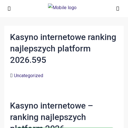
Kasyno internetowe ranking
najlepszych platform
2026.595
Uncategorized
Kasyno internetowe –
ranking najlepszych