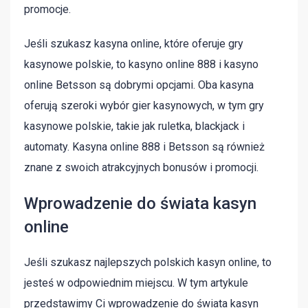
promocje.
Jeśli szukasz kasyna online, które oferuje gry
kasynowe polskie, to kasyno online 888 i kasyno
online Betsson są dobrymi opcjami. Oba kasyna
oferują szeroki wybór gier kasynowych, w tym gry
kasynowe polskie, takie jak ruletka, blackjack i
automaty. Kasyna online 888 i Betsson są również
znane z swoich atrakcyjnych bonusów i promocji.
Wprowadzenie do świata kasyn
online
Jeśli szukasz najlepszych polskich kasyn online, to
jesteś w odpowiednim miejscu. W tym artykule
przedstawimy Ci wprowadzenie do świata kasyn