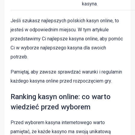
kasyna.
Jeśli szukasz najlepszych polskich kasyn online, to
jesteś w odpowiednim miejscu. W tym artykule
przedstawimy Ci najlepsze kasyna online, aby pomóc
Ci w wyborze najlepszego kasyna dla swoich
potrzeb.
Pamiętaj, aby zawsze sprawdzać warunki i regulamin
każdego kasyna online przed rozpoczęciem gry.
Ranking kasyn online: co warto
wiedzieć przed wyborem
Przed wyborem kasyna internetowego warto
pamiętać, że każde kasyno ma swoją unikatową