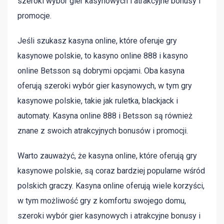
szeroki wybór gier kasynowych i atrakcyjne bonusy i
promocje.
Jeśli szukasz kasyna online, które oferuje gry
kasynowe polskie, to kasyno online 888 i kasyno
online Betsson są dobrymi opcjami. Oba kasyna
oferują szeroki wybór gier kasynowych, w tym gry
kasynowe polskie, takie jak ruletka, blackjack i
automaty. Kasyna online 888 i Betsson są również
znane z swoich atrakcyjnych bonusów i promocji.
Warto zauważyć, że kasyna online, które oferują gry
kasynowe polskie, są coraz bardziej popularne wśród
polskich graczy. Kasyna online oferują wiele korzyści,
w tym możliwość gry z komfortu swojego domu,
szeroki wybór gier kasynowych i atrakcyjne bonusy i