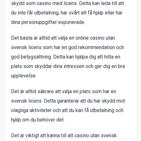
skydd som casino med licens. Detta kan leda till att
du inte får utbetalning, har svårt att få hjälp eller har
dina personuppgifter exponerade.
Det bästa är alltid att välja en online casino utan
svensk licens som har en god rekommendation och
god betygsättning. Detta kan hjälpa dig att hitta en
plats som skyddar dina intressen och ger dig en bra
upplevelse.
Det är alltid säkrare att välja en plats som har en
svensk licens. Detta garanterar att du har skydd mot
olagliga aktiviteter och att du kan få utbetalning och
hjälp om du behöver det.
Det är viktigt att känna till att casino utan svensk