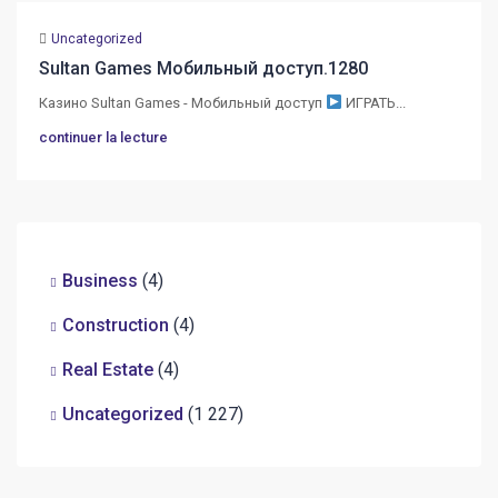
Uncategorized
Sultan Games Мобильный доступ.1280
Казино Sultan Games - Мобильный доступ
ИГРАТЬ...
continuer la lecture
Business
(4)
Construction
(4)
Real Estate
(4)
Uncategorized
(1 227)