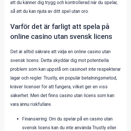
att du känner dig trygg och kontrollerad när du spelar,
så att du kan njuta av ditt spel utan oro.
Varför det är farligt att spela på
online casino utan svensk licens
Det är alltid säkrare att välja en online casino utan
svensk licens. Detta skyddar dig mot potentiella
problem som kan uppstå om casinoet inte respekterar
lagar och regler. Trustly, en populär betalningsmetod,
kräver licenser för att fungera, vilket ger en viss
säkerhet. Men det finns casino utan licens som kan
vara ännu riskfullare.
Finansiering: Om du spelar på en casino utan
svensk licens kan du inte använda Trustly eller