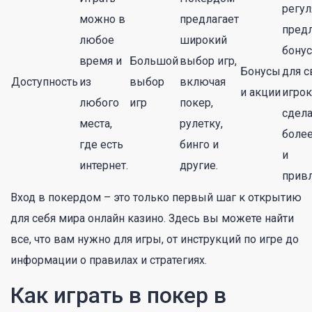
регул
можно в
предлагает
предл
любое
широкий
бонус
время и
Большой
выбор игр,
Бонусы
для с
Доступность
из
выбор
включая
и акции
игрок
любого
игр
покер,
сдела
места,
рулетку,
более
где есть
бинго и
и
интернет.
другие.
привл
Вход в покердом – это только первый шаг к открытию
для себя мира онлайн казино. Здесь вы можете найти
все, что вам нужно для игры, от инструкций по игре до
информации о правилах и стратегиях.
Как играть в покер в