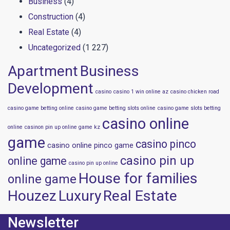
Business
(4)
Construction
(4)
Real Estate
(4)
Uncategorized
(1 227)
Apartment
Business
Development
casino
casino 1 win online az
casino chicken road
casino game betting online
casino game betting slots online
casino game slots betting
casino online
online
casinon pin up online game kz
game
casino pinco
casino online pinco game
casino pin up
online game
casino pin up online
House for families
online game
Houzez
Luxury
Real Estate
Newsletter