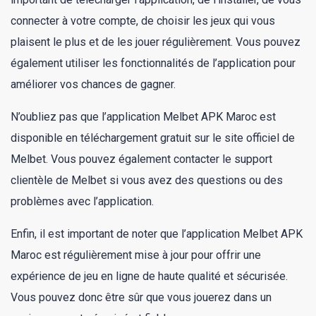
connecter à votre compte, de choisir les jeux qui vous
plaisent le plus et de les jouer régulièrement. Vous pouvez
également utiliser les fonctionnalités de l’application pour
améliorer vos chances de gagner.
N’oubliez pas que l’application Melbet APK Maroc est
disponible en téléchargement gratuit sur le site officiel de
Melbet. Vous pouvez également contacter le support
clientèle de Melbet si vous avez des questions ou des
problèmes avec l’application.
Enfin, il est important de noter que l’application Melbet APK
Maroc est régulièrement mise à jour pour offrir une
expérience de jeu en ligne de haute qualité et sécurisée.
Vous pouvez donc être sûr que vous jouerez dans un