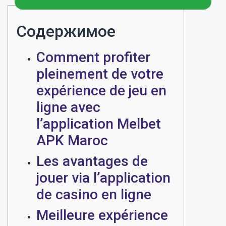
Содержимое
Comment profiter
pleinement de votre
expérience de jeu en
ligne avec
l’application Melbet
APK Maroc
Les avantages de
jouer via l’application
de casino en ligne
Meilleure expérience