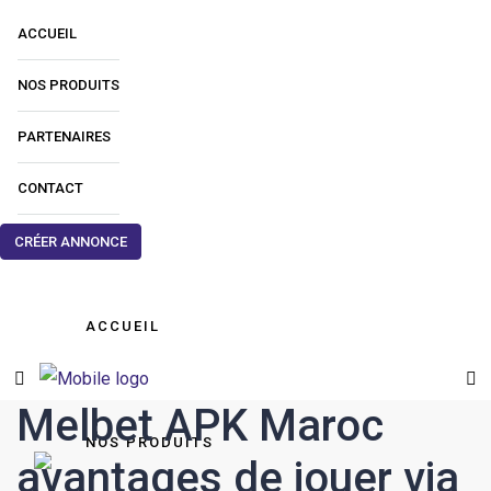
ACCUEIL
NOS PRODUITS
PARTENAIRES
CONTACT
CRÉER ANNONCE
ACCUEIL
Melbet APK Maroc
NOS PRODUITS
avantages de jouer via