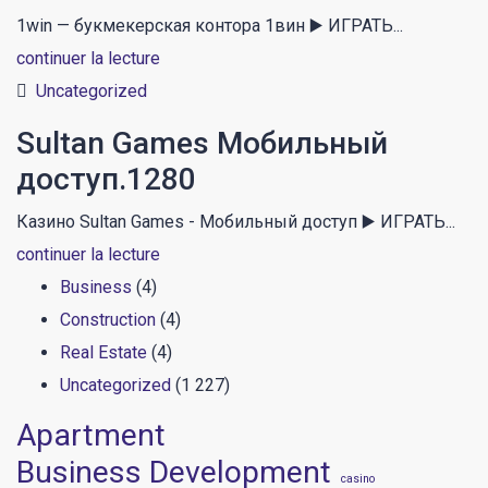
1win — букмекерская контора 1вин ▶️ ИГРАТЬ...
continuer la lecture
Uncategorized
Sultan Games Мобильный
доступ.1280
Казино Sultan Games - Мобильный доступ ▶️ ИГРАТЬ...
continuer la lecture
Business
(4)
Construction
(4)
Real Estate
(4)
Uncategorized
(1 227)
Apartment
Business Development
casino