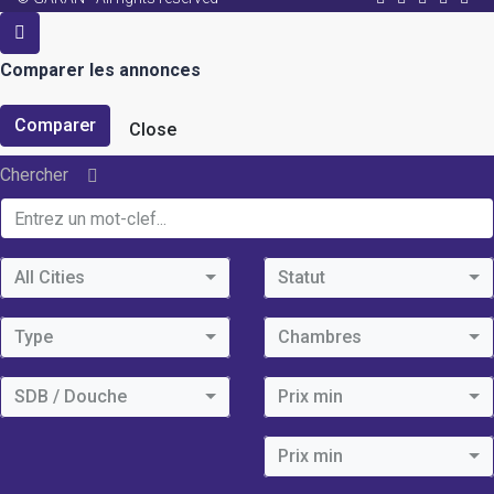
Comparer les annonces
Comparer
Close
Chercher
All Cities
Statut
Type
Chambres
SDB / Douche
Prix ​​min
Prix ​​min