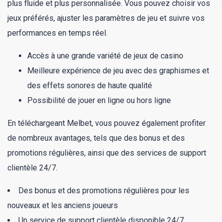
plus fluide et plus personnalisée. Vous pouvez choisir vos
jeux préférés, ajuster les paramètres de jeu et suivre vos
performances en temps réel.
Accès à une grande variété de jeux de casino
Meilleure expérience de jeu avec des graphismes et
des effets sonores de haute qualité
Possibilité de jouer en ligne ou hors ligne
En téléchargeant Melbet, vous pouvez également profiter
de nombreux avantages, tels que des bonus et des
promotions régulières, ainsi que des services de support
clientèle 24/7.
Des bonus et des promotions régulières pour les
nouveaux et les anciens joueurs
Un service de support clientèle disponible 24/7