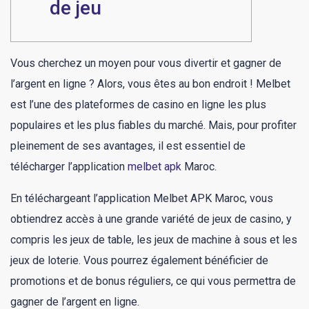
de jeu
Vous cherchez un moyen pour vous divertir et gagner de
l’argent en ligne ? Alors, vous êtes au bon endroit ! Melbet
est l’une des plateformes de casino en ligne les plus
populaires et les plus fiables du marché. Mais, pour profiter
pleinement de ses avantages, il est essentiel de
télécharger l’application
melbet apk
Maroc.
En téléchargeant l’application Melbet APK Maroc, vous
obtiendrez accès à une grande variété de jeux de casino, y
compris les jeux de table, les jeux de machine à sous et les
jeux de loterie. Vous pourrez également bénéficier de
promotions et de bonus réguliers, ce qui vous permettra de
gagner de l’argent en ligne.