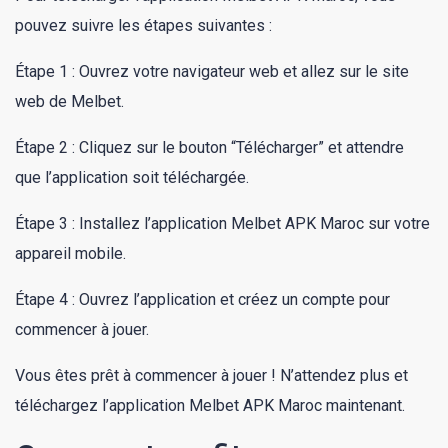
pouvez suivre les étapes suivantes :
Étape 1 : Ouvrez votre navigateur web et allez sur le site
web de Melbet.
Étape 2 : Cliquez sur le bouton “Télécharger” et attendre
que l’application soit téléchargée.
Étape 3 : Installez l’application Melbet APK Maroc sur votre
appareil mobile.
Étape 4 : Ouvrez l’application et créez un compte pour
commencer à jouer.
Vous êtes prêt à commencer à jouer ! N’attendez plus et
téléchargez l’application Melbet APK Maroc maintenant.