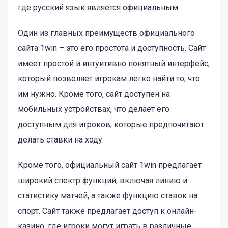
где русский язык является официальным.
Один из главных преимуществ официального
сайта 1win – это его простота и доступность. Сайт
имеет простой и интуитивно понятный интерфейс,
который позволяет игрокам легко найти то, что
им нужно. Кроме того, сайт доступен на
мобильных устройствах, что делает его
доступным для игроков, которые предпочитают
делать ставки на ходу.
Кроме того, официальный сайт 1win предлагает
широкий спектр функций, включая линию и
статистику матчей, а также функцию ставок на
спорт. Сайт также предлагает доступ к онлайн-
казино, где игроки могут играть в различные