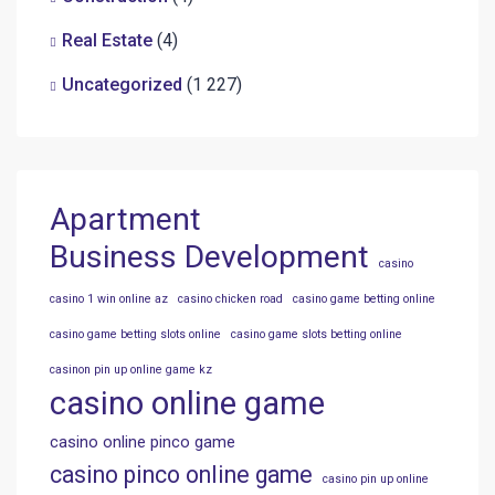
Real Estate
(4)
Uncategorized
(1 227)
Apartment
Business Development
casino
casino 1 win online az
casino chicken road
casino game betting online
casino game betting slots online
casino game slots betting online
casinon pin up online game kz
casino online game
casino online pinco game
casino pinco online game
casino pin up online