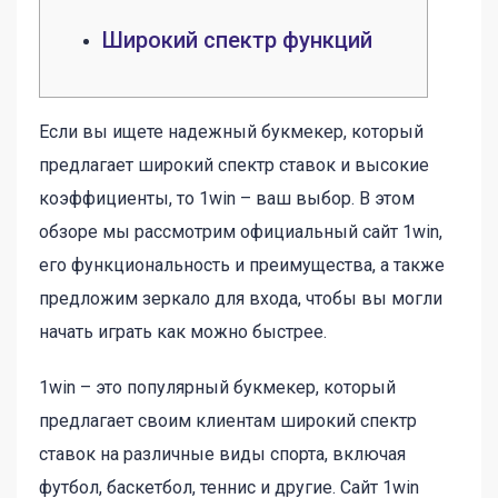
Широкий спектр функций
Если вы ищете надежный букмекер, который
предлагает широкий спектр ставок и высокие
коэффициенты, то 1win – ваш выбор. В этом
обзоре мы рассмотрим официальный сайт 1win,
его функциональность и преимущества, а также
предложим зеркало для входа, чтобы вы могли
начать играть как можно быстрее.
1win – это популярный букмекер, который
предлагает своим клиентам широкий спектр
ставок на различные виды спорта, включая
футбол, баскетбол, теннис и другие. Сайт 1win