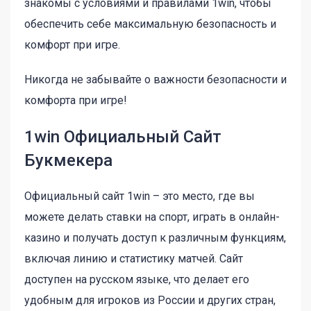
знакомы с условиями и правилами 1win, чтобы
обеспечить себе максимальную безопасность и
комфорт при игре.
Никогда не забывайте о важности безопасности и
комфорта при игре!
1win Официальный Сайт
Букмекера
Официальный сайт 1win – это место, где вы
можете делать ставки на спорт, играть в онлайн-
казино и получать доступ к различным функциям,
включая линию и статистику матчей. Сайт
доступен на русском языке, что делает его
удобным для игроков из России и других стран,