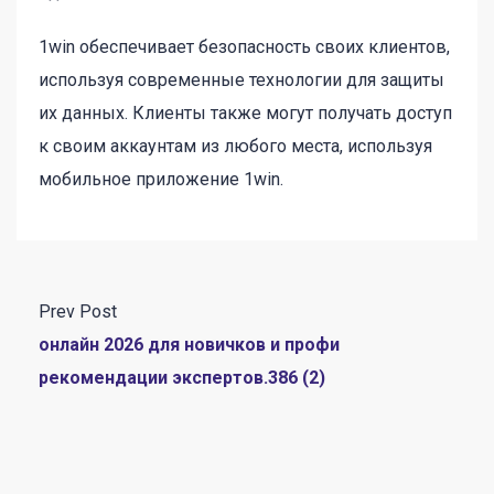
1win обеспечивает безопасность своих клиентов,
используя современные технологии для защиты
их данных. Клиенты также могут получать доступ
к своим аккаунтам из любого места, используя
мобильное приложение 1win.
Prev Post
онлайн 2026 для новичков и профи
рекомендации экспертов.386 (2)