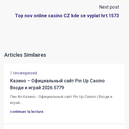
Next post
Top nov online casino CZ kde se vyplat hrt.1573
Articles Similaires
Uncategorized
Казино – Официальный сайт Pin Up Casino
Входи и играй 2026.5779
Пин Ап Казино - Официальный сайт Pin Up Casino | Входи и
играй...
continuer la lecture