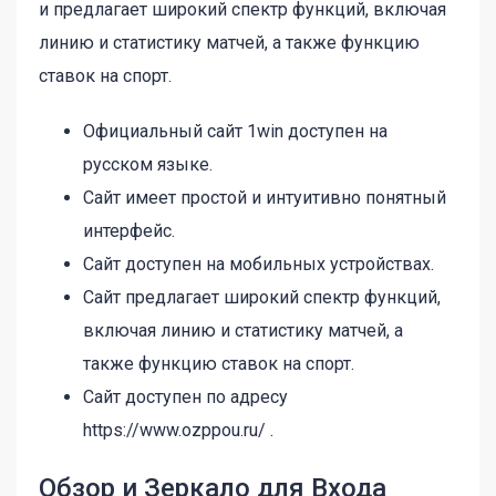
и предлагает широкий спектр функций, включая
линию и статистику матчей, а также функцию
ставок на спорт.
Официальный сайт 1win доступен на
русском языке.
Сайт имеет простой и интуитивно понятный
интерфейс.
Сайт доступен на мобильных устройствах.
Сайт предлагает широкий спектр функций,
включая линию и статистику матчей, а
также функцию ставок на спорт.
Сайт доступен по адресу
https://www.ozppou.ru/ .
Обзор и Зеркало для Входа