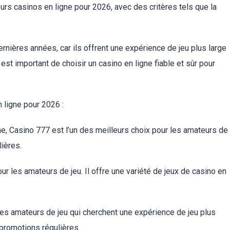
urs casinos en ligne pour 2026, avec des critères tels que la
nières années, car ils offrent une expérience de jeu plus large
 est important de choisir un casino en ligne fiable et sûr pour
 ligne pour 2026 :
ne, Casino 777 est l’un des meilleurs choix pour les amateurs de
ières.
ur les amateurs de jeu. Il offre une variété de jeux de casino en
les amateurs de jeu qui cherchent une expérience de jeu plus
 promotions régulières.