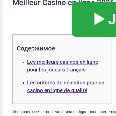
Meilleur Casino en ligne 202
▶️ 
Содержимое
Les meilleurs casinos en ligne
pour les joueurs français
Les critères de sélection pour un
casino en ligne de qualité
Vous cherchez le meilleur casino en ligne pour jouer en s