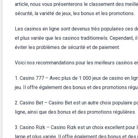
article, nous vous présenterons le classement des meille
sécurité, la variété de jeux, les bonus et les promotions.
Les casinos en ligne sont devenus très populaires ces der
et plus variée que les casinos traditionnels. Cependant, il
éviter les problèmes de sécurité et de paiement.
Voici nos recommandations pour les meilleurs casinos en
1. Casino 777 – Avec plus de 1 000 jeux de casino en lig
jeu. Il offre également des bonus et des promotions régul
2. Casino Bet – Casino Bet est un autre choix populaire po
ligne, ainsi que des bonus et des promotions régulières.
3. Casino Rizk – Casino Rizk est un choix excellent pour 
large et plus variée. Il offre également des bonus et des