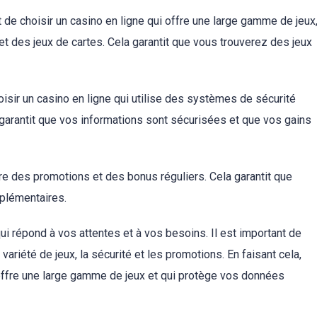
nt de choisir un casino en ligne qui offre une large gamme de jeux
t des jeux de cartes. Cela garantit que vous trouverez des jeux
hoisir un casino en ligne qui utilise des systèmes de sécurité
garantit que vos informations sont sécurisées et que vos gains
ffre des promotions et des bonus réguliers. Cela garantit que
plémentaires.
qui répond à vos attentes et à vos besoins. Il est important de
 variété de jeux, la sécurité et les promotions. En faisant cela,
i offre une large gamme de jeux et qui protège vos données