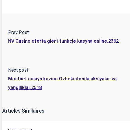
Prev Post
NV Casino oferta gier i funkcje kasyna online.2362
Next post
Mostbet onlayn kazino Ozbekistonda aksiyalar va
yangiliklar.2518
Articles Similaires