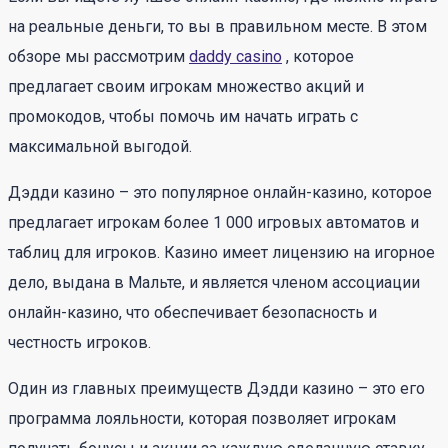
на реальные деньги, то вы в правильном месте. В этом
обзоре мы рассмотрим
daddy casino
, которое
предлагает своим игрокам множество акций и
промокодов, чтобы помочь им начать играть с
максимальной выгодой.
Дэдди казино – это популярное онлайн-казино, которое
предлагает игрокам более 1 000 игровых автоматов и
таблиц для игроков. Казино имеет лицензию на игорное
дело, выдана в Мальте, и является членом ассоциации
онлайн-казино, что обеспечивает безопасность и
честность игроков.
Один из главных преимуществ Дэдди казино – это его
программа лояльности, которая позволяет игрокам