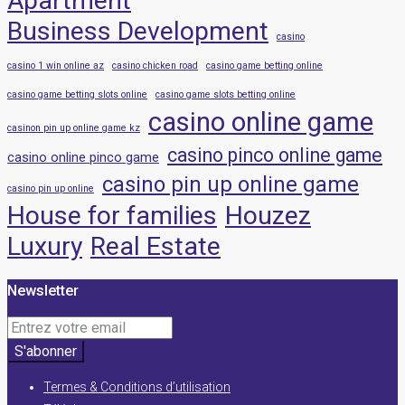
Apartment
Business Development
casino
casino 1 win online az
casino chicken road
casino game betting online
casino game betting slots online
casino game slots betting online
casino online game
casinon pin up online game kz
casino pinco online game
casino online pinco game
casino pin up online game
casino pin up online
House for families
Houzez
Luxury
Real Estate
Newsletter
S'abonner
Termes & Conditions d’utilisation