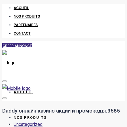
ACCUEIL
NOS PRODUITS
PARTENAIRES
CONTACT
CRÉER ANNONCE
ACCUEIL
Daddy онлайн казино акции и промокоды.3585
NOS PRODUITS
Uncategorized