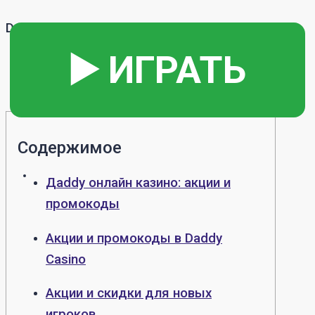
Daddy онлайн казино – акции и промокоды
PARTENAIRES
▶️ ИГРАТЬ
CONTACT
Содержимое
Дaddy онлайн казино: акции и
промокоды
Акции и промокоды в Daddy
Casino
Акции и скидки для новых
игроков