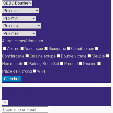
Autres caractéristiques
Alarme
Ascenseur
Buanderie
Climatisation
Conciergerie
Cuisine équipé
Double vitrage
Meublé
Non meublé
Parking Sous-Sol
Parquet
Piscine
Place de Parking
WiFi
Chercher
Se Connecter
×