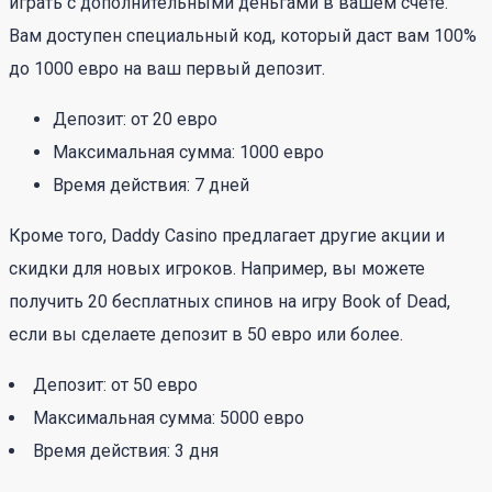
играть с дополнительными деньгами в вашем счете.
Вам доступен специальный код, который даст вам 100%
до 1000 евро на ваш первый депозит.
Депозит: от 20 евро
Максимальная сумма: 1000 евро
Время действия: 7 дней
Кроме того, Daddy Casino предлагает другие акции и
скидки для новых игроков. Например, вы можете
получить 20 бесплатных спинов на игру Book of Dead,
если вы сделаете депозит в 50 евро или более.
Депозит: от 50 евро
Максимальная сумма: 5000 евро
Время действия: 3 дня