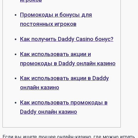
Промокоды и бонусы для
постоянных игроков
Как получить Daddy Casino бонус?
Как использовать акции и
промокоды в Daddy онлайн казино
Как использовать акции в Daddy
онлайн казино
Как использовать промокоды в
Daddy онлайн казино
Если вы ищете лучшее онлайн-казино, где можно играть