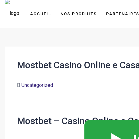
ACCUEIL
NOS PRODUITS
PARTENAIRE
Mostbet Casino Online e Cas
Uncategorized
Mostbet – Casino Online e C