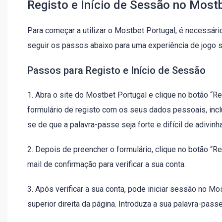
Registo e Início de Sessão no Most
Para começar a utilizar o Mostbet Portugal, é necessári
seguir os passos abaixo para uma experiência de jogo s
Passos para Registo e Início de Sessão
1. Abra o site do Mostbet Portugal e clique no botão “Re
formulário de registo com os seus dados pessoais, incl
se de que a palavra-passe seja forte e difícil de adivinha
2. Depois de preencher o formulário, clique no botão “Re
mail de confirmação para verificar a sua conta.
3. Após verificar a sua conta, pode iniciar sessão no Mo
superior direita da página. Introduza a sua palavra-passe