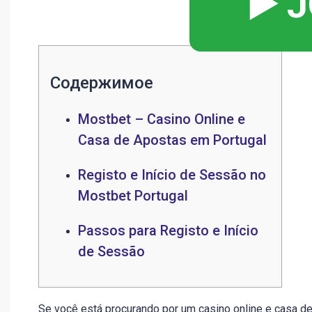
▶️ 
Содержимое
Mostbet – Casino Online e
Casa de Apostas em Portugal
Registo e Início de Sessão no
Mostbet Portugal
Passos para Registo e Início
de Sessão
Se você está procurando por um casino online e casa de