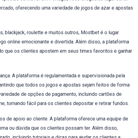
ercado, oferecendo uma variedade de jogos de azar e apostas
 blackjack, roulette e muitos outros, Mostbet é o lugar
go online emocionante e divertida. Além disso, a plataforma
do que os clientes apostem em seus times favoritos e ganhar
ança. A plataforma é regulamentada e supervisionada pela
ntindo que todos os jogos e apostas sejam feitos de forma
 variedade de opções de pagamento, incluindo cartões de
, tornando fácil para os clientes depositar e retirar fundos.
os de apoio ao cliente. A plataforma oferece uma equipe de
lema ou dúvida que os clientes possam ter. Além disso,
o, incluindo tutoriais e dicas para ajudar os clientes a