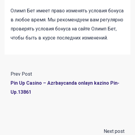
Олимп Бет имеет право изменять условия бонуса
в любое время. Мы рекомендуем вам регулярно
проверять условия бонуса на сайте Олимп Бет,
чтобы быть в курсе последних изменений.
Prev Post
Pin Up Casino – Azrbaycanda onlayn kazino Pin-
Up.13861
Next post