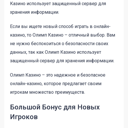
Казино использует защищенный сервер для
хранения информации.
Если вы ищете новый способ играть в онлайн-
казино, то Олимп Казино – отличный выбор. Вам
не нужно беспокоиться о безопасности своих
данных, так как Олимп Казино использует
защищенный сервер для хранения информации.
Олимп Казино – это надежное и безопасное
онлайн-казино, которое предлагает своим
игрокам множество преимуществ.
Большой Бонус для Новых
Игроков