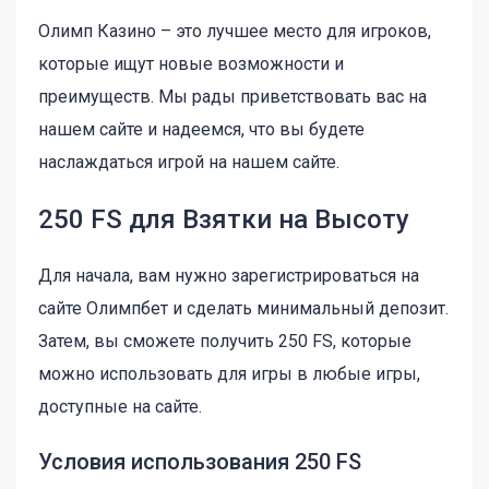
Олимп Казино – это лучшее место для игроков,
которые ищут новые возможности и
преимуществ. Мы рады приветствовать вас на
нашем сайте и надеемся, что вы будете
наслаждаться игрой на нашем сайте.
250 FS для Взятки на Высоту
Для начала, вам нужно зарегистрироваться на
сайте Олимпбет и сделать минимальный депозит.
Затем, вы сможете получить 250 FS, которые
можно использовать для игры в любые игры,
доступные на сайте.
Условия использования 250 FS