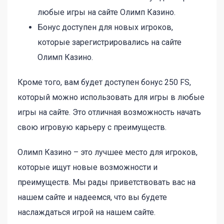
любые игры на сайте Олимп Казино.
Бонус доступен для новых игроков,
которые зарегистрировались на сайте
Олимп Казино.
Кроме того, вам будет доступен бонус 250 FS,
который можно использовать для игры в любые
игры на сайте. Это отличная возможность начать
свою игровую карьеру с преимуществ.
Олимп Казино – это лучшее место для игроков,
которые ищут новые возможности и
преимуществ. Мы рады приветствовать вас на
нашем сайте и надеемся, что вы будете
наслаждаться игрой на нашем сайте.