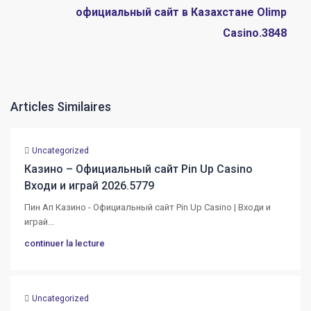
официальный сайт в Казахстане Olimp
Casino.3848
Articles Similaires
Uncategorized
Казино – Официальный сайт Pin Up Casino
Входи и играй 2026.5779
Пин Ап Казино - Официальный сайт Pin Up Casino | Входи и
играй...
continuer la lecture
Uncategorized