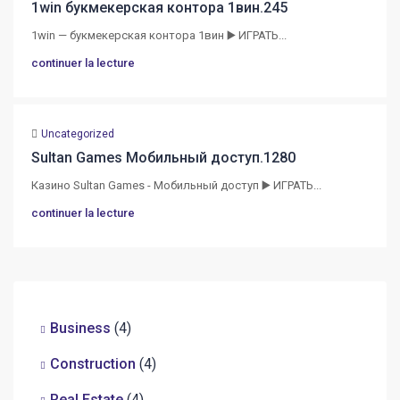
1win букмекерская контора 1вин.245
1win — букмекерская контора 1вин ▶️ ИГРАТЬ...
continuer la lecture
Uncategorized
Sultan Games Мобильный доступ.1280
Казино Sultan Games - Мобильный доступ ▶️ ИГРАТЬ...
continuer la lecture
Business
(4)
Construction
(4)
Real Estate
(4)