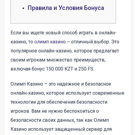
Правила и Условия Бонуса
Если вы ищете новый способ играть в онлайн-
казино, то
олимп казино
– отличный выбор. Это
популярное онлайн-казино, которое предлагает
своим игрокам множество преимуществ,
включая бонус 150 000 KZT и 250 FS.
Олимп Казино – это надежное и безопасное
онлайн-казино, которое использует современные
технологии для обеспечения безопасности
игроков. Вам не нужно беспокоиться о
безопасности своих данных, так как Олимп
Казино использует защищенный сервер для