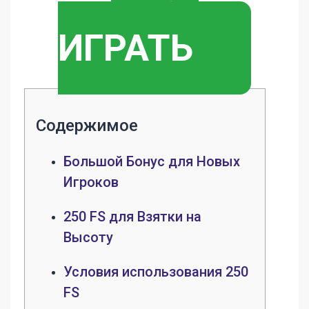
▶️
ИГРАТЬ
Содержимое
Большой Бонус для Новых
Игроков
250 FS для Взятки на
Высоту
Условия использования 250
FS