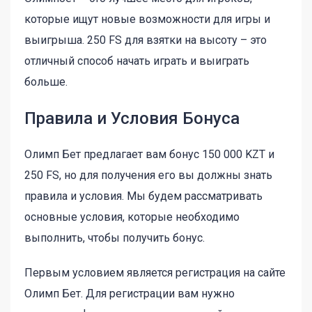
которые ищут новые возможности для игры и
выигрыша. 250 FS для взятки на высоту – это
отличный способ начать играть и выиграть
больше.
Правила и Условия Бонуса
Олимп Бет предлагает вам бонус 150 000 KZT и
250 FS, но для получения его вы должны знать
правила и условия. Мы будем рассматривать
основные условия, которые необходимо
выполнить, чтобы получить бонус.
Первым условием является регистрация на сайте
Олимп Бет. Для регистрации вам нужно