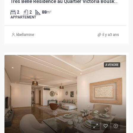
Très Belle Résidence au Quartier Victoria Bouskoura
2
2
88
m²
APPARTEMENT
kbellamine
il y a3 ans
A VENDRE