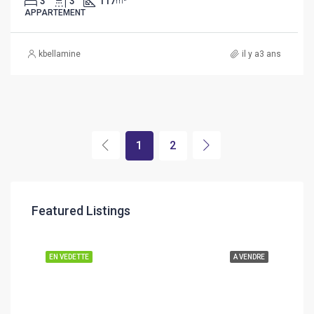
3
3
117
m²
APPARTEMENT
kbellamine
il y a3 ans
1
2
Featured Listings
EN VEDETTE
A VENDRE