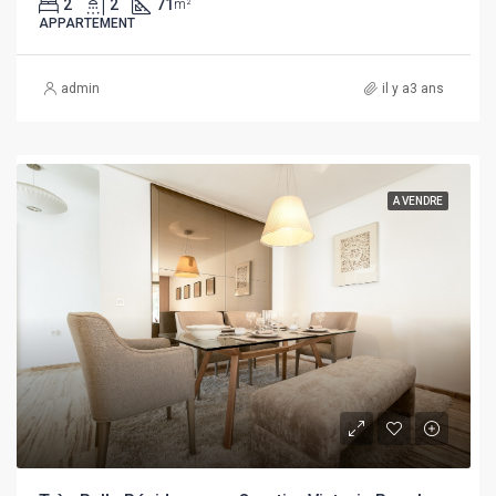
2
2
71
m²
APPARTEMENT
admin
il y a3 ans
A VENDRE