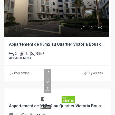
Appartement de 95m2 au Quartier Victoria Bouskoura
2
2
95
m²
APPARTEMENT
kbellamine
il y a3 ans
EN
A
VEDETTE
Appartement de 117m2 au Quartier Victoria Bouskoura
VENDRE