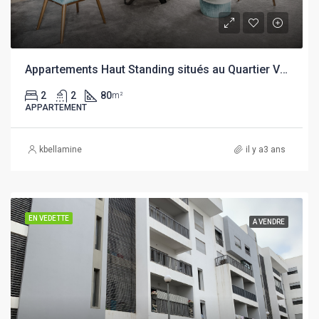
Appartements Haut Standing situés au Quartier Victoria
2
2
80
m²
APPARTEMENT
kbellamine
il y a3 ans
EN VEDETTE
A VENDRE