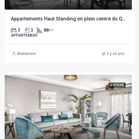
Appartements Haut Standing en plein centre du Quartier Victoria
3
3
88
m²
APPARTEMENT
kbellamine
il y a3 ans
A VENDRE