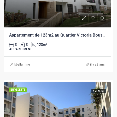
Appartement de 123m2 au Quartier Victoria Bouskoura
3
3
123
m²
APPARTEMENT
kbellamine
il y a3 ans
EN VEDETTE
A VENDRE