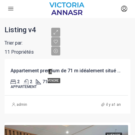
Listing v4
Trier par:
11 Propriétés
Appartement premium de 71 m idéalement situé sur Bd principal «Annasr»
A
VENDRE
2
2
71
m²
APPARTEMENT
admin
il y a1 an