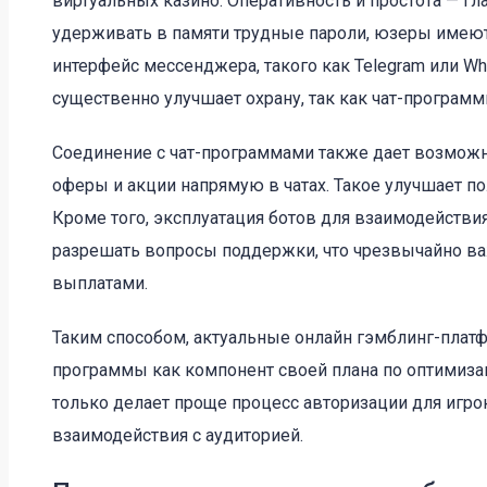
виртуальных казино. Оперативность и простота — гл
удерживать в памяти трудные пароли, юзеры имею
интерфейс мессенджера, такого как Telegram или Wh
существенно улучшает охрану, так как чат-програм
Соединение с чат-программами также дает возможн
оферы и акции напрямую в чатах. Такое улучшает п
Кроме того, эксплуатация ботов для взаимодейств
разрешать вопросы поддержки, что чрезвычайно ва
выплатами.
Таким способом, актуальные онлайн гэмблинг-плат
программы как компонент своей плана по оптимиза
только делает проще процесс авторизации для игро
взаимодействия с аудиторией.