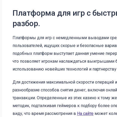
Платформа для игр с быст
разбор.
Платформы для игр с немедленными выводами сред
пользователей, ищущих скорые и безопасные вари
подобных платформ выступает данная умение перер
что позволяет игрокам наслаждаться выигрышами б
использованию новейших технологий и партнерств
Для достижения максимальной скорости операций 
разнообразие способов снятия денег, включая онла
транзакции. Определенные из этих казино к тому ж
методик, подталкивая геймеров к подбору более о
виду, что время рассмотрения в
На сайте
может коле