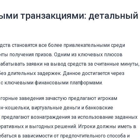
рыми транзакциями: детальный
ств становятся все более привлекательными среди
анты получения призов. Одним из ключевых плюсов
абатывать заявки на вывод средств за считанные минуты,
ез длительных задержек. Данное достигается через
у с ключевыми финансовыми платформами.
игорные заведения зачастую предлагают игрокам
йн-кошельки, виртуальные деньги и банковские
е предлагают вознаграждения за использование заданных
перативных и выгодных решений. Игроки должны иметь в
баться в зависимости от предпочтительного способа и