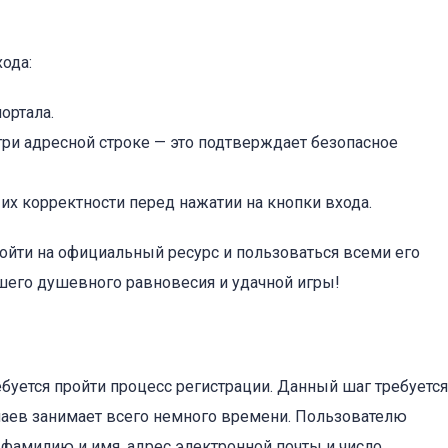
ода:
ортала.
три адресной строке — это подтверждает безопасное
 их корректности перед нажатии на кнопки входа.
ойти на официальный ресурс и пользоваться всеми его
ашего душевного равновесия и удачной игры!
ебуется пройти процесс регистрации. Данный шаг требуется
чаев занимает всего немного времени. Пользователю
амилию и имя, адрес электронной почты и число