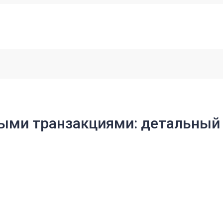
рыми транзакциями: детальный