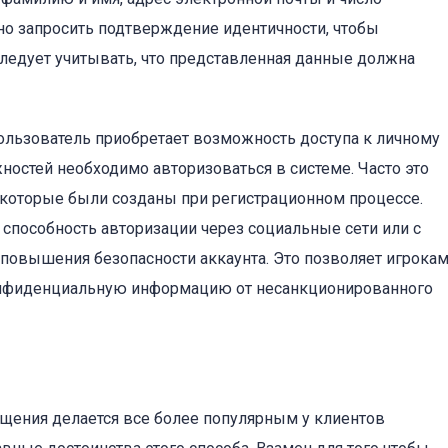
о запросить подтверждение идентичности, чтобы
ледует учитывать, что представленная данные должна
ользователь приобретает возможность доступа к личному
ностей необходимо авторизоваться в системе. Часто это
, которые были созданы при регистрационном процессе.
способность авторизации через социальные сети или с
повышения безопасности аккаунта. Это позволяет игрока
конфиденциальную информацию от несанкционированного
щения делается все более популярным у клиентов