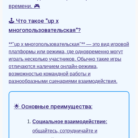
времени. 🎮
🕹️ Что такое "up x
многопользовательская"?
**"up x многопользовательская"** — это вид игровой
платформы или режима, где одновременно могут
играть несколько участников. Обычно такие игры
отличаются наличием онлайн-режима,
возможностью командной работы и
разнообразными сценариями взаимодействия.
🌟 Основные преимущества:
Социальное взаимодействие:
общайтесь, сотрудничайте и