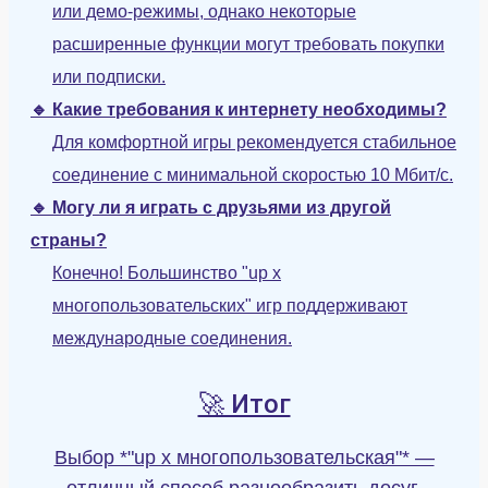
или демо-режимы, однако некоторые
расширенные функции могут требовать покупки
или подписки.
🔹 Какие требования к интернету необходимы?
Для комфортной игры рекомендуется стабильное
соединение с минимальной скоростью 10 Мбит/с.
🔹 Могу ли я играть с друзьями из другой
страны?
Конечно! Большинство "up x
многопользовательских" игр поддерживают
международные соединения.
🚀 Итог
Выбор *"up x многопользовательская"* —