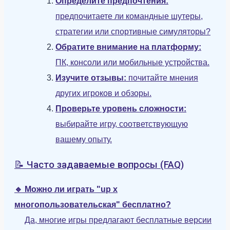
Определите предпочтения:
предпочитаете ли командные шутеры,
стратегии или спортивные симуляторы?
Обратите внимание на платформу:
ПК, консоли или мобильные устройства.
Изучите отзывы:
почитайте мнения
других игроков и обзоры.
Проверьте уровень сложности:
выбирайте игру, соответствующую
вашему опыту.
📝 Часто задаваемые вопросы (FAQ)
🔹 Можно ли играть "up x
многопользовательская" бесплатно?
Да, многие игры предлагают бесплатные версии