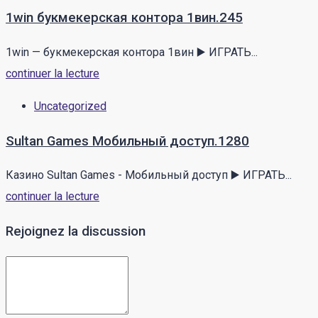
1win букмекерская контора 1вин.245
1win — букмекерская контора 1вин ▶️ ИГРАТЬ...
continuer la lecture
Uncategorized
Sultan Games Мобильный доступ.1280
Казино Sultan Games - Мобильный доступ ▶️ ИГРАТЬ...
continuer la lecture
Rejoignez la discussion