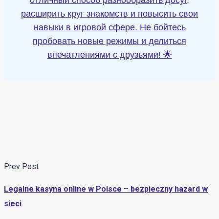
отличный способ разнообразить досуг,
расширить круг знакомств и повысить свои
навыки в игровой сфере. Не бойтесь
пробовать новые режимы и делиться
впечатлениями с друзьями! 🌟
Prev Post
Legalne kasyna online w Polsce – bezpieczny hazard w
sieci