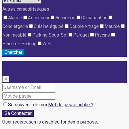
Autres caractéristiques
Alarme
Ascenseur
Buanderie
Climatisation
Conciergerie
Cuisine équipé
Double vitrage
Meublé
Non meublé
Parking Sous-Sol
Parquet
Piscine
Place de Parking
WiFi
Chercher
Se Connecter
×
Se souvenir de moi
Mot de passe oublié ?
Se Connecter
User registration is disabled for demo purpose.