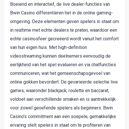
Boeiend en interactief, de live dealer-functies van
Bwin Casino differentiëren het in de online gaming-
omgeving. Deze elementen geven spelers in staat om
in realtime met echte dealers te praten, waardoor een
echte casinosfeer gecreëerd wordt vanuit het comfort
van hun eigen huis. Met high-definition
videostreaming kunnen deelnemers eenvoudig de
eerlijkheid van het spel evalueren en via chatfuncties
communiceren, wat het gemeenschapsgevoel van
online gokken bevordert. De gevarieerde selectie live
games, waaronder blackjack, roulette en baccarat,
voldoet aan verschillende smaken en is aantrekkelijk
voor zowel geoefende spelers als beginners. Bwin
Casino’s commitment aan een soepele, gemakkelijke
ervaring stelt spelers in staat om te profiteren van