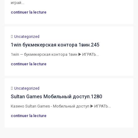
играй...
continuer la lecture
Uncategorized
1win букмекерская контора 1вин.245
1win — букмекерская контора 1вин ▶️ ИГРАТЬ...
continuer la lecture
Uncategorized
Sultan Games Мобильный доступ.1280
Казино Sultan Games - Мобильный доступ ▶️ ИГРАТЬ...
continuer la lecture