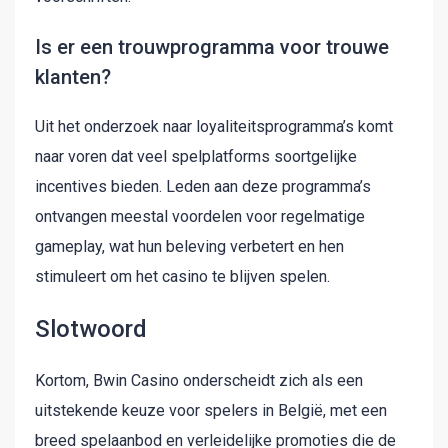
Is er een trouwprogramma voor trouwe
klanten?
Uit het onderzoek naar loyaliteitsprogramma’s komt
naar voren dat veel spelplatforms soortgelijke
incentives bieden. Leden aan deze programma’s
ontvangen meestal voordelen voor regelmatige
gameplay, wat hun beleving verbetert en hen
stimuleert om het casino te blijven spelen.
Slotwoord
Kortom, Bwin Casino onderscheidt zich als een
uitstekende keuze voor spelers in België, met een
breed spelaanbod en verleidelijke promoties die de