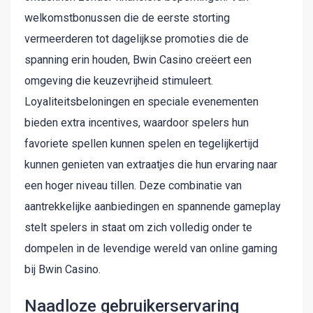
welkomstbonussen die de eerste storting
vermeerderen tot dagelijkse promoties die de
spanning erin houden, Bwin Casino creëert een
omgeving die keuzevrijheid stimuleert.
Loyaliteitsbeloningen en speciale evenementen
bieden extra incentives, waardoor spelers hun
favoriete spellen kunnen spelen en tegelijkertijd
kunnen genieten van extraatjes die hun ervaring naar
een hoger niveau tillen. Deze combinatie van
aantrekkelijke aanbiedingen en spannende gameplay
stelt spelers in staat om zich volledig onder te
dompelen in de levendige wereld van online gaming
bij Bwin Casino.
Naadloze gebruikerservaring