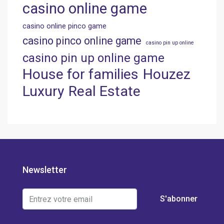
casino online game
casino online pinco game
casino pinco online game
casino pin up online
casino pin up online game
House for families
Houzez
Luxury
Real Estate
Newsletter
S'abonner