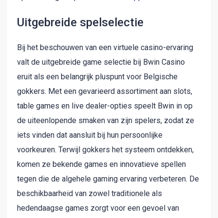
Uitgebreide spelselectie
Bij het beschouwen van een virtuele casino-ervaring
valt de uitgebreide game selectie bij Bwin Casino
eruit als een belangrijk pluspunt voor Belgische
gokkers. Met een gevarieerd assortiment aan slots,
table games en live dealer-opties speelt Bwin in op
de uiteenlopende smaken van zijn spelers, zodat ze
iets vinden dat aansluit bij hun persoonlijke
voorkeuren. Terwijl gokkers het systeem ontdekken,
komen ze bekende games en innovatieve spellen
tegen die de algehele gaming ervaring verbeteren. De
beschikbaarheid van zowel traditionele als
hedendaagse games zorgt voor een gevoel van