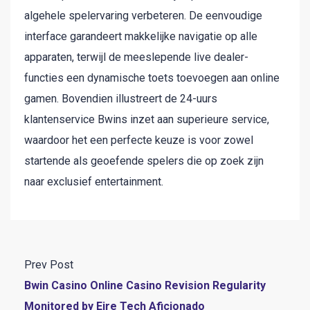
algehele spelervaring verbeteren. De eenvoudige
interface garandeert makkelijke navigatie op alle
apparaten, terwijl de meeslepende live dealer-
functies een dynamische toets toevoegen aan online
gamen. Bovendien illustreert de 24-uurs
klantenservice Bwins inzet aan superieure service,
waardoor het een perfecte keuze is voor zowel
startende als geoefende spelers die op zoek zijn
naar exclusief entertainment.
Prev Post
Bwin Casino Online Casino Revision Regularity
Monitored by Eire Tech Aficionado