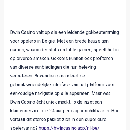
Bwin Casino valt op als een leidende gokbestemming
voor spelers in België. Met een brede keuze aan
games, waaronder slots en table games, speelt het in
op diverse smaken. Gokkers kunnen ook profiteren
van diverse aanbiedingen die hun beleving
verbeteren. Bovendien garandeert de
gebruiksvriendelijke interface van het platform voor
eenvoudige navigatie op alle apparaten. Maar wat
Bwin Casino écht uniek maakt, is de inzet aan
klantenservice, die 24 uur per dag beschikbaar is. Hoe
vertaalt dit sterke pakket zich in een superieure
spelervaring?
https://bwincasino.app/nl-be/