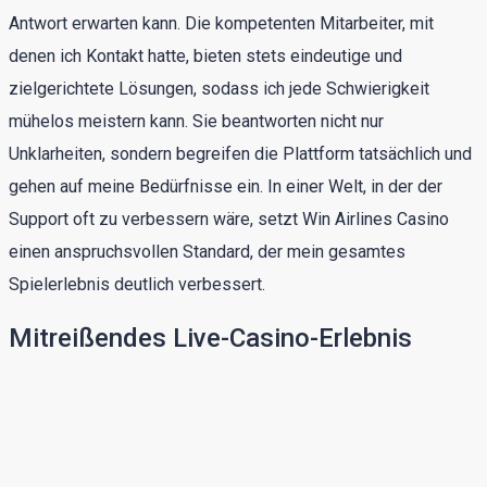
Antwort erwarten kann. Die kompetenten Mitarbeiter, mit
denen ich Kontakt hatte, bieten stets eindeutige und
zielgerichtete Lösungen, sodass ich jede Schwierigkeit
mühelos meistern kann. Sie beantworten nicht nur
Unklarheiten, sondern begreifen die Plattform tatsächlich und
gehen auf meine Bedürfnisse ein. In einer Welt, in der der
Support oft zu verbessern wäre, setzt Win Airlines Casino
einen anspruchsvollen Standard, der mein gesamtes
Spielerlebnis deutlich verbessert.
Mitreißendes Live-Casino-Erlebnis