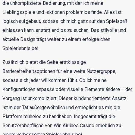
die unkomplizierte Bedienung, mit der ich meine
Lieblingsspiele und -aktionen problemlos finde. Alles ist
logisch aufgebaut, sodass ich mich ganz auf den Spielspaß
einlassen kann, anstatt endlos zu suchen. Das stilvolle und
aktuelle Design trägt weiter zu einem erfolgreichen
Spielerlebnis bei.
Zusätzlich bietet die Seite erstklassige
Barrierefreiheitsoptionen für eine weite Nutzergruppe,
sodass sich jeder willkommen fühlt. Ob ich meine
Konfigurationen anpasse oder visuelle Elemente ändere – der
Vorgang ist unkompliziert. Dieser kundenorientierte Ansatz
ist in der Tat außergewöhnlich und ermöglicht es mir, die
Plattform mühelos zu handhaben. Insgesamt trägt die
Benutzeroberfläche von Win Airlines Casino erheblich zu
einem verbesserten Spielerlebnis bei.