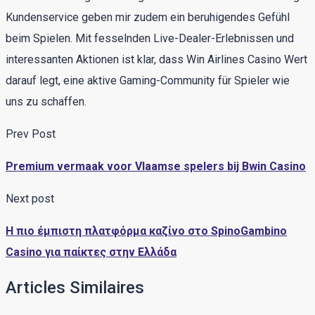
Kundenservice geben mir zudem ein beruhigendes Gefühl
beim Spielen. Mit fesselnden Live-Dealer-Erlebnissen und
interessanten Aktionen ist klar, dass Win Airlines Casino Wert
darauf legt, eine aktive Gaming-Community für Spieler wie
uns zu schaffen.
Prev Post
Premium vermaak voor Vlaamse spelers bij Bwin Casino
Next post
Η πιο έμπιστη πλατφόρμα καζίνο στο SpinoGambino
Casino για παίκτες στην Ελλάδα
Articles Similaires