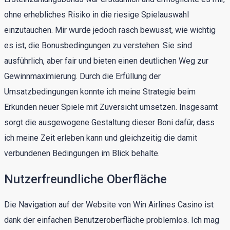
ohne erhebliches Risiko in die riesige Spielauswahl
einzutauchen. Mir wurde jedoch rasch bewusst, wie wichtig
es ist, die Bonusbedingungen zu verstehen. Sie sind
ausführlich, aber fair und bieten einen deutlichen Weg zur
Gewinnmaximierung. Durch die Erfüllung der
Umsatzbedingungen konnte ich meine Strategie beim
Erkunden neuer Spiele mit Zuversicht umsetzen. Insgesamt
sorgt die ausgewogene Gestaltung dieser Boni dafür, dass
ich meine Zeit erleben kann und gleichzeitig die damit
verbundenen Bedingungen im Blick behalte.
Nutzerfreundliche Oberfläche
Die Navigation auf der Website von Win Airlines Casino ist
dank der einfachen Benutzeroberfläche problemlos. Ich mag