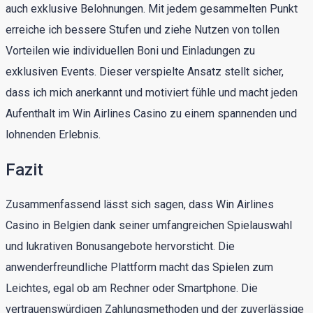
auch exklusive Belohnungen. Mit jedem gesammelten Punkt
erreiche ich bessere Stufen und ziehe Nutzen von tollen
Vorteilen wie individuellen Boni und Einladungen zu
exklusiven Events. Dieser verspielte Ansatz stellt sicher,
dass ich mich anerkannt und motiviert fühle und macht jeden
Aufenthalt im Win Airlines Casino zu einem spannenden und
lohnenden Erlebnis.
Fazit
Zusammenfassend lässt sich sagen, dass Win Airlines
Casino in Belgien dank seiner umfangreichen Spielauswahl
und lukrativen Bonusangebote hervorsticht. Die
anwenderfreundliche Plattform macht das Spielen zum
Leichtes, egal ob am Rechner oder Smartphone. Die
vertrauenswürdigen Zahlungsmethoden und der zuverlässige