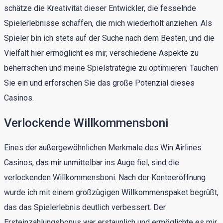
schätze die Kreativität dieser Entwickler, die fesselnde
Spielerlebnisse schaffen, die mich wiederholt anziehen. Als
Spieler bin ich stets auf der Suche nach dem Besten, und die
Vielfalt hier ermöglicht es mir, verschiedene Aspekte zu
beherrschen und meine Spielstrategie zu optimieren. Tauchen
Sie ein und erforschen Sie das große Potenzial dieses
Casinos.
Verlockende Willkommensboni
Eines der außergewöhnlichen Merkmale des Win Airlines
Casinos, das mir unmittelbar ins Auge fiel, sind die
verlockenden Willkommensboni. Nach der Kontoeröffnung
wurde ich mit einem großzügigen Willkommenspaket begrüßt,
das das Spielerlebnis deutlich verbessert. Der
Ersteinzahlungsbonus war erstaunlich und ermöglichte es mir,