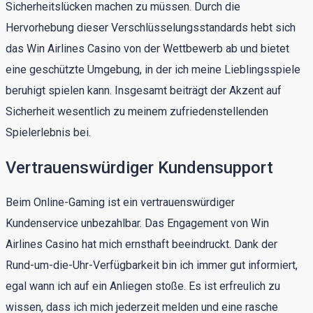
Sicherheitslücken machen zu müssen. Durch die
Hervorhebung dieser Verschlüsselungsstandards hebt sich
das Win Airlines Casino von der Wettbewerb ab und bietet
eine geschützte Umgebung, in der ich meine Lieblingsspiele
beruhigt spielen kann. Insgesamt beiträgt der Akzent auf
Sicherheit wesentlich zu meinem zufriedenstellenden
Spielerlebnis bei.
Vertrauenswürdiger Kundensupport
Beim Online-Gaming ist ein vertrauenswürdiger
Kundenservice unbezahlbar. Das Engagement von Win
Airlines Casino hat mich ernsthaft beeindruckt. Dank der
Rund-um-die-Uhr-Verfügbarkeit bin ich immer gut informiert,
egal wann ich auf ein Anliegen stoße. Es ist erfreulich zu
wissen, dass ich mich jederzeit melden und eine rasche