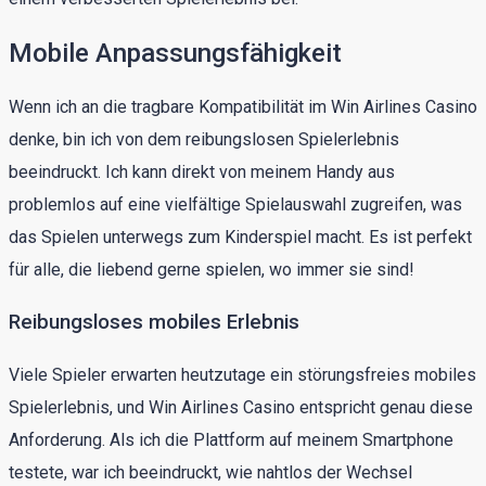
Mobile Anpassungsfähigkeit
Wenn ich an die tragbare Kompatibilität im Win Airlines Casino
denke, bin ich von dem reibungslosen Spielerlebnis
beeindruckt. Ich kann direkt von meinem Handy aus
problemlos auf eine vielfältige Spielauswahl zugreifen, was
das Spielen unterwegs zum Kinderspiel macht. Es ist perfekt
für alle, die liebend gerne spielen, wo immer sie sind!
Reibungsloses mobiles Erlebnis
Viele Spieler erwarten heutzutage ein störungsfreies mobiles
Spielerlebnis, und Win Airlines Casino entspricht genau diese
Anforderung. Als ich die Plattform auf meinem Smartphone
testete, war ich beeindruckt, wie nahtlos der Wechsel