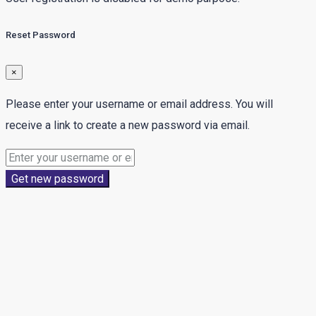
Reset Password
×
Please enter your username or email address. You will
receive a link to create a new password via email.
Get new password