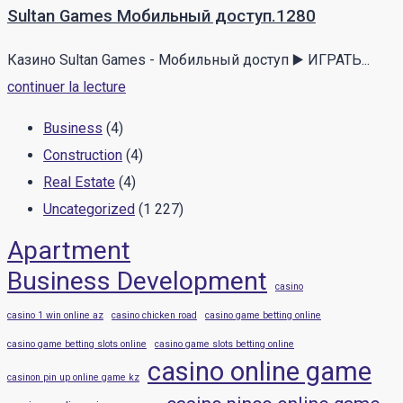
Sultan Games Мобильный доступ.1280
Казино Sultan Games - Мобильный доступ ▶️ ИГРАТЬ...
continuer la lecture
Business
(4)
Construction
(4)
Real Estate
(4)
Uncategorized
(1 227)
Apartment
Business Development
casino
casino 1 win online az
casino chicken road
casino game betting online
casino game betting slots online
casino game slots betting online
casino online game
casinon pin up online game kz