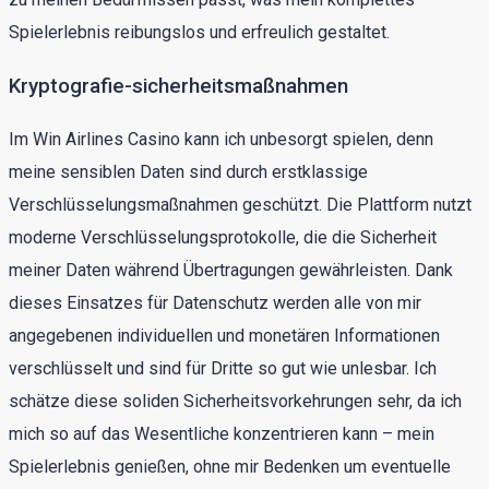
Spielerlebnis reibungslos und erfreulich gestaltet.
Kryptografie-sicherheitsmaßnahmen
Im Win Airlines Casino kann ich unbesorgt spielen, denn
meine sensiblen Daten sind durch erstklassige
Verschlüsselungsmaßnahmen geschützt. Die Plattform nutzt
moderne Verschlüsselungsprotokolle, die die Sicherheit
meiner Daten während Übertragungen gewährleisten. Dank
dieses Einsatzes für Datenschutz werden alle von mir
angegebenen individuellen und monetären Informationen
verschlüsselt und sind für Dritte so gut wie unlesbar. Ich
schätze diese soliden Sicherheitsvorkehrungen sehr, da ich
mich so auf das Wesentliche konzentrieren kann – mein
Spielerlebnis genießen, ohne mir Bedenken um eventuelle