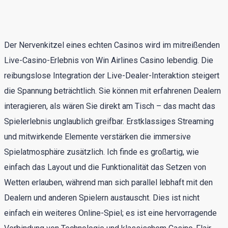
Der Nervenkitzel eines echten Casinos wird im mitreißenden
Live-Casino-Erlebnis von Win Airlines Casino lebendig. Die
reibungslose Integration der Live-Dealer-Interaktion steigert
die Spannung beträchtlich. Sie können mit erfahrenen Dealern
interagieren, als wären Sie direkt am Tisch – das macht das
Spielerlebnis unglaublich greifbar. Erstklassiges Streaming
und mitwirkende Elemente verstärken die immersive
Spielatmosphäre zusätzlich. Ich finde es großartig, wie
einfach das Layout und die Funktionalität das Setzen von
Wetten erlauben, während man sich parallel lebhaft mit den
Dealern und anderen Spielern austauscht. Dies ist nicht
einfach ein weiteres Online-Spiel; es ist eine hervorragende