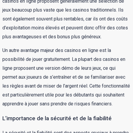
casinos en ligne proposent généralement une sélection de
jeux beaucoup plus vaste que les casinos traditionnels. Ils
sont également souvent plus rentables, car ils ont des coûts
d’exploitation moins élevés et peuvent donc offrir des cotes
plus avantageuses et des bonus plus généreux.
Un autre avantage majeur des casinos en ligne est la
possibilité de jouer gratuitement. La plupart des casinos en
ligne proposent une version démo de leurs jeux, ce qui
permet aux joueurs de s’entraîner et de se familiariser avec
les règles avant de miser de l’argent réel. Cette fonctionnalité
est particulièrement utile pour les débutants qui souhaitent
apprendre à jouer sans prendre de risques financiers.
L’importance de la sécurité et de la fiabilité
La sécurité et la fiabilité sont des aspects cruciaux à prendre