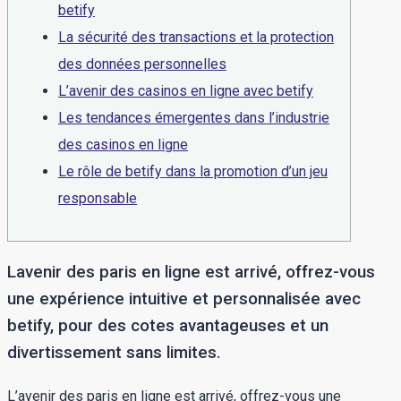
betify
La sécurité des transactions et la protection
des données personnelles
L’avenir des casinos en ligne avec betify
Les tendances émergentes dans l’industrie
des casinos en ligne
Le rôle de betify dans la promotion d’un jeu
responsable
Lavenir des paris en ligne est arrivé, offrez-vous
une expérience intuitive et personnalisée avec
betify, pour des cotes avantageuses et un
divertissement sans limites.
L’avenir des paris en ligne est arrivé, offrez-vous une