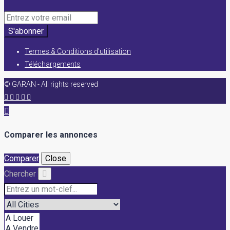
S'abonner
Termes & Conditions d’utilisation
Téléchargements
© GARAN - All rights reserved
Comparer les annonces
Comparer
Close
Chercher