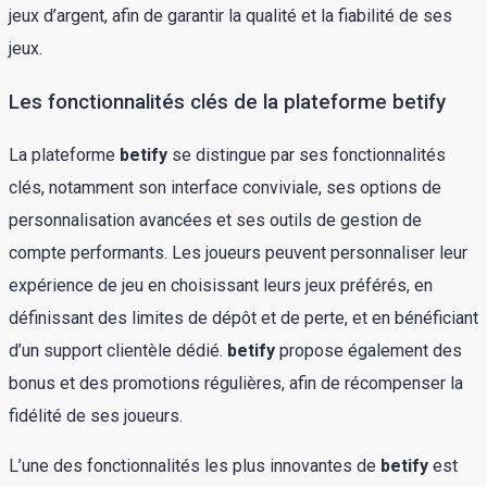
jeux d’argent, afin de garantir la qualité et la fiabilité de ses
jeux.
Les fonctionnalités clés de la plateforme betify
La plateforme
betify
se distingue par ses fonctionnalités
clés, notamment son interface conviviale, ses options de
personnalisation avancées et ses outils de gestion de
compte performants. Les joueurs peuvent personnaliser leur
expérience de jeu en choisissant leurs jeux préférés, en
définissant des limites de dépôt et de perte, et en bénéficiant
d’un support clientèle dédié.
betify
propose également des
bonus et des promotions régulières, afin de récompenser la
fidélité de ses joueurs.
L’une des fonctionnalités les plus innovantes de
betify
est