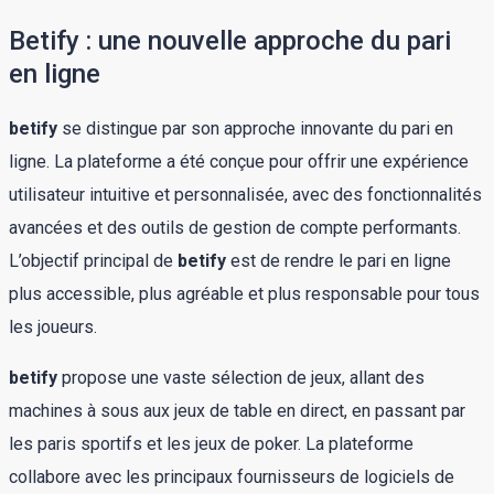
Betify : une nouvelle approche du pari
en ligne
betify
se distingue par son approche innovante du pari en
ligne. La plateforme a été conçue pour offrir une expérience
utilisateur intuitive et personnalisée, avec des fonctionnalités
avancées et des outils de gestion de compte performants.
L’objectif principal de
betify
est de rendre le pari en ligne
plus accessible, plus agréable et plus responsable pour tous
les joueurs.
betify
propose une vaste sélection de jeux, allant des
machines à sous aux jeux de table en direct, en passant par
les paris sportifs et les jeux de poker. La plateforme
collabore avec les principaux fournisseurs de logiciels de