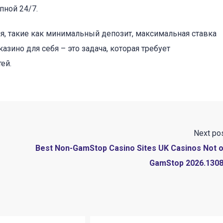
пной 24/7.
я, такие как минимальный депозит, максимальная ставка
зино для себя – это задача, которая требует
ей.
Next po
Best Non-GamStop Casino Sites UK Casinos Not 
GamStop 2026.130