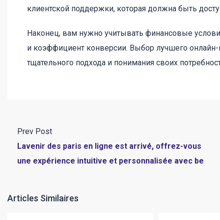
клиентской поддержки, которая должна быть досту
Наконец, вам нужно учитывать финансовые услови
и коэффициент конверсии. Выбор лучшего онлайн-ка
тщательного подхода и понимания своих потребност
Prev Post
Lavenir des paris en ligne est arrivé, offrez-vous
une expérience intuitive et personnalisée avec be
Articles Similaires