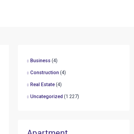
Business
(4)
Construction
(4)
Real Estate
(4)
Uncategorized
(1 227)
Apartment