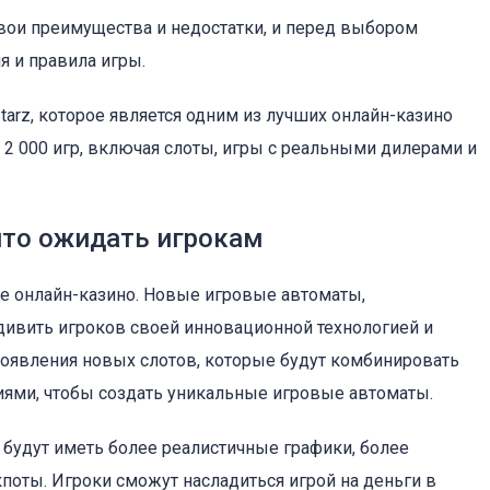
свои преимущества и недостатки, и перед выбором
я и правила игры.
tarz, которое является одним из лучших онлайн-казино
е 2 000 игр, включая слоты, игры с реальными дилерами и
что ожидать игрокам
ре онлайн-казино. Новые игровые автоматы,
дивить игроков своей инновационной технологией и
оявления новых слотов, которые будут комбинировать
ями, чтобы создать уникальные игровые автоматы.
 будут иметь более реалистичные графики, более
оты. Игроки сможут насладиться игрой на деньги в