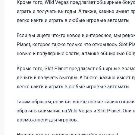
Кроме того, Wild Vegas предлагает обширные бону
играть и получать выгоды. А также, казино имеет 
легко найти и играть в любые игровые автоматы.
Если вы ищете что-то новое и интересное, мы реко
Planet, которое также только что открылось. Slot P
новые и популярные слоты, а также обширные бон
Кроме того, Slot Planet предлагает обширные возм
деньги и получать выгоды. А также, казино имеет 
легко найти и играть в любые игровые автоматы.
Таким образом, если вы ищете новые казино онлай
обратить внимание на Wild Vegas и Slot Planet. О
возможности для игроков.
Начните играть сегодня и получайте выгоды!